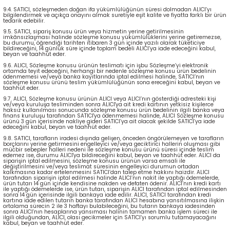
9.4. SATICI, sözleşmeden doğan ifa yükümlülüğünün süresi dolmadan ALICI’yı
bilgilendirmek ve açıkça onayını almak suretiyle eşit kalite ve fiyatta farklı bir ürün
tedarik edebilir.
9.5. SATICI, sipariş konusu ürün veya hizmetin yerine getirilmesinin
imkânsızlaşması halinde sözleşme konusu yükümlülüklerini yerine getiremezse,
bu durumu, öğrendiği tarihten itibaren 3 gün içinde yazılı olarak tüketiciye
bildireceğini, 14 günlük süre içinde toplam bedeli ALICI’ya iade edeceğini kabul,
beyan ve taahhüt eder.
9.6. ALICI, Sözleşme konusu ürünün teslimatı için işbu Sözleşme’yi elektronik
ortamda teyit edeceğini, herhangi bir nedenle sözleşme konusu ürün bedelinin
ödenmemesi ve/veya banka kayıtlarında iptal edilmesi halinde, SATICI’nın
sözleşme konusu ürünü teslim yükümlülüğünün sona ereceğini kabul, beyan ve
taahhüt eder.
9.7. ALICI, Sözleşme konusu ürünün ALICI veya ALICI’nın gösterdiği adresteki kişi
ve/veya kuruluşa tesliminden sonra ALICI'ya ait kredi kartının yetkisiz kişilerce
haksız kullanılması sonucunda sözleşme konusu ürün bedelinin ilgili banka veya
finans kuruluşu tarafından SATICI'ya ödenmemesi halinde, ALICI Sözleşme konusu
ürünü 3 gün içerisinde nakliye gideri SATICI’ya ait olacak şekilde SATICI’ya iade
edeceğini kabul, beyan ve taahhüt eder.
9.8. SATICI, tarafların iradesi dışında gelişen, önceden öngörülemeyen ve tarafların
borçlarını yerine getirmesini engelleyici ve/veya geciktirici hallerin oluşması gibi
mücbir sebepler halleri nedeni ile sözleşme konusu ürünü süresi içinde teslim
edemez ise, durumu ALICI'ya bildireceğini kabul, beyan ve taahhüt eder. ALICI da
siparişin iptal edilmesini, sözleşme konusu ürünün varsa emsali ile
değiştirilmesini ve/veya teslimat süresinin engelleyici durumun ortadan
kalkmasına kadar ertelenmesini SATICI’dan talep etme hakkını haizdir. ALICI
tarafından siparişin iptal edilmesi halinde ALICI’nın nakit ile yaptığı ödemelerde,
ürün tutarı 14 gün içinde kendisine nakden ve defaten ödenir. ALICI’nın kredi kartı
ile yaptığı ödemelerde ise, ürün tutarı, siparişin ALICI tarafından iptal edilmesinden
sonra 14 gün içerisinde ilgili bankaya iade edilir. ALICI, SATICI tarafından kredi
kartına iade edilen tutarın banka tarafından ALICI hesabına yansıtılmasına ilişkin
ortalama sürecin 2 ile 3 haftayı bulabileceğini, bu tutarın bankaya iadesinden
sonra ALICI’nın hesaplarına yansıması halinin tamamen banka işlem süreci ile
ilgili olduğundan, ALICI, olası gecikmeler için SATICI’yı sorumlu tutamayacağını
kabul, beyan ve taahhüt eder.