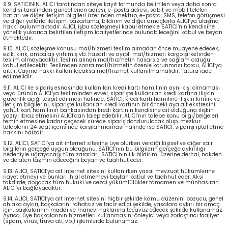
9.9. SATICININ, ALICI tarafından siteye kayıt formunda belirtilen veya daha sonra
kendisi tarafından güncellenen adresi, e-posta adresi, sabit ve mobil telefon
hatları ve diğer iletişim bilgileri üzerinden mektup, e-posta, SMS, telefon görüşmesi
ve diğer yollarla iletişim, pazarlama, bildirim ve diğer amaçlarla ALICI’ya ulaşma
hakkı bulunmaktadır. ALICI, işbu sözleşmeyi kabul etmekle SATICI’nın kendisine
yönelik yukarıda belirtilen iletişim faaliyetlerinde bulunabileceğini kabul ve beyan
etmektedir.
9.10. ALICI, sözleşme konusu mal/hizmeti teslim almadan önce muayene edecek;
ezik, kırık, ambalajı yırtılmış vb. hasarlı ve ayıplı mal/hizmeti kargo şirketinden
teslim almayacaktır. Teslim alınan mal/hizmetin hasarsız ve sağlam olduğu
kabul edilecektir. Teslimden sonra mal/hizmetin özenle korunması borcu, ALICI’ya
aittir. Cayma hakkı kullanılacaksa mal/hizmet kullanılmamalıdır. Fatura iade
edilmelidir.
9.11. ALICI ile sipariş esnasında kullanılan kredi kartı hamilinin aynı kişi olmaması
veya ürünün ALICI’ya tesliminden evvel, siparişte kullanılan kredi kartına ilişkin
güvenlik açığı tespit edilmesi halinde, SATICI, kredi kartı hamiline ilişkin kimlik ve
iletişim bilgilerini, siparişte kullanılan kredi kartının bir önceki aya ait ekstresini
yahut kart hamilinin bankasından kredi kartının kendisine ait olduğuna ilişkin
yazıyı ibraz etmesini ALICI’dan talep edebilir. ALICI’nın talebe konu bilgi/belgeleri
temin etmesine kadar geçecek sürede sipariş dondurulacak olup, mezkur
taleplerin 24 saat içerisinde karşılanmaması halinde ise SATICI, siparişi iptal etme
hakkını haizdir.
9.12. ALICI, SATICI’ya ait internet sitesine üye olurken verdiği kişisel ve diğer sair
bilgilerin gerçeğe uygun olduğunu, SATICI’nın bu bilgilerin gerçeğe aykırılığı
nedeniyle uğrayacağı tüm zararları, SATICI’nın ilk bildirimi üzerine derhal, nakden
ve defaten tazmin edeceğini beyan ve taahhüt eder.
9.13. ALICI, SATICI’ya ait internet sitesini kullanırken yasal mevzuat hükümlerine
riayet etmeyi ve bunları ihlal etmemeyi baştan kabul ve taahhüt eder. Aksi
takdirde, doğacak tüm hukuki ve cezai yükümlülükler tamamen ve münhasıran
ALICI’yı bağlayacaktır.
9.14. ALICI, SATICI’ya ait internet sitesini hiçbir şekilde kamu düzenini bozucu, genel
ahlaka aykırı, başkalarını rahatsız ve taciz edici şekilde, yasalara aykırı bir amaç
için, başkalarının maddi ve manevi haklarına tecavüz edecek şekilde kullanamaz.
Ayrıca, üye başkalarının hizmetleri kullanmasını önleyici veya zorlaştırıcı faaliyet
(spam, virus, truva atı, vb.) işlemlerde bulunamaz.