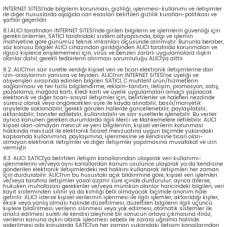
INTERNET SİTESİ'nde bilgilerin korunması, gizliliği, işlenmesi-kullanımı ve iletişimler
ile diğer hususlarda aşağıda cari esasları belirtilen gizlilik kuralları-politikası ve
şartlar geçerlidir.
8.1.ALICI tarafından İNTERNET SİTESİ'nde girilen bilgilerin ve işlemlerin güvenliği için
gerekli önlemler, SATICI tarafındaki sistem altyapısında, bilgi ve işlemin
mahiyetine göre günümüz teknik imkanları ölçüsünde alınmıştır. Bununla beraber,
söz konusu bilgiler ALICI cihazından girildiğinden ALICI tarafında korunmaları ve
ilgisiz kişilerce erişilememesi için, virüs ve benzeri zararlı uygulamalara ilişkin
olanlar dahil, gerekli tedbirlerin alınması sorumluluğu ALICI'ya aittir.
8.2. ALICI'nın sair suretle verdiği kişisel veri ve ticari elektronik iletişimlerine dair
izin-onaylarının yanısıra ve teyiden; ALICI'nın İNTERNET SİTESİ'ne üyeliği ve
alışverişleri sırasında edinilen bilgileri SATICI, C muhtelif ürün/hizmetlerin
sağlanması ve her türlü bilgilendirme, reklam-tanıtım, iletişim, promosyon, satış,
pazarlama, mağaza kartı, kredi kartı ve üyelik uygulamaları amaçlı yapılacak
elektronik ve diğer ticari-sosyal iletişimler için, belirtilenler ve halefleri nezdinde
süresiz olarak veya öngörecekleri süre ile kayda alınabilir, basılı/manyetik
arşivlerde saklanabilir, gerekli görülen hallerde güncellenebilir, paylaşılabilir,
aktarılabilir, transfer edilebilir, kullanılabilir ve sair suretlerle işlenebilir. Bu veriler
ayrıca kanunen gereken durumlarda ilgili Merci ve Mahkemelere iletilebilir. ALICI
kişisel olan-olmayan mevcut ve yeni bilgilerinin, kişisel verilerin korunması
hakkında mevzuat ile elektronik ticaret mevzuatına uygun biçimde yukarıdaki
kapsamda kullanımına, paylaşımına, işlenmesine ve kendisine ticari olan-
olmayan elektronik iletişimler ve diğer iletişimler yapılmasına muvafakat ve izin
vermiştir.
8.3. ALICI SATICI'ya belirtilen iletişim kanallarından ulaşarak veri kullanımı-
işlenmelerini ve/veya aynı kanallardan kanuni usulünce ulaşarak ya da kendisine
gönderilen elektronik iletişimlerdeki red hakkını kullanarak iletişimleri her zaman
için durdurabilir. ALICI'nın bu husustaki açık bildirimine göre, kişisel veri işlemleri
ve/veya tarafına iletişimler yasal azami süre içinde durdurulur; ayrıca dilerse,
hukuken muhafazası gerekenler ve/veya mümkün olanlar haricindeki bilgileri, veri
kayıt sisteminden silinir ya da kimliği belli olmayacak biçimde anonim hale
getirilir. ALICI isterse kişisel verilerinin işlenmesi ile ilgili işlemler, aktarıldığı kişiler,
eksik veya yanlış olması halinde düzeltilmesi, düzeltilen bilgilerin ilgili üçüncü
kişilere bildirilmesi, verilerin silinmesi veya yok edilmesi, otomatik sistemler ile
analiz edilmesi sureti ile kendisi aleyhine bir sonucun ortaya çıkmasına itiraz,
verilerin kanuna aykırı olarak işlenmesi sebebi ile zarara uğrama halinde
giderilmesi gibi konularda SATICI'ya her zaman yukarıdaki iletişim kanallarından