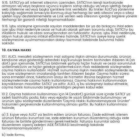
9.15. SATICI’ya ait internet sitesinin üzerinden, SATICI’nın kendi kontrolünde
olmayan ve/veya başkaca üçüncü kişilerin sahip olduğu ve/veya işlettiği başka
web sitelerine ve/veya başka içeriklere link verilebilir. Bu linkler ALICI’ya yönlenme
kolaylığı sağlamak amacıyla konmuş olup herhangi bir web sitesini veya o siteyi
işleten kişiyi desteklememekte ve Link verilen web sitesinin içerdiği bilgilere yönelik
herhangi bir garanti niteliği taşımamaktadır.
9.16. İşbu sözleşme içerisinde sayılan maddelerden bir ya da birkaçını ihlal eden
üye işbu ihlal nedeniyle cezai ve hukuki olarak şahsen sorumlu olup, SATICI’yı bu
ihlallerin hukuki ve cezai sonuçlarından ari tutacaktır. Ayrıca; işbu ihlal nedeniyle,
olayın hukuk alanına intikal ettirilmesi halinde, SATICI’nın üyeye karşı üyelik
sözleşmesine uyulmamasından dolayı tazminat talebinde bulunma hakkı
saklıdır.
10. CAYMA HAKKI
10.1. ALICI; mesafeli sözleşmenin mal satışına ilişkin olması durumunda, ürünün
kendisine veya gösterdiği adresteki kişi/kuruluşa teslim tarihinden itibaren 14 (on
dört) gün içerisinde, SATICI’ya bildirmek şartıyla hiçbir hukuki ve cezai sorumluluk
üstlenmeksizin ve hiçbir gerekçe göstermeksizin malı reddederek sözleşmeden
cayma hakkını kullanabilir. Hizmet sunumuna ilişkin mesafeli sözleşmelerde ise,
bu süre sözleşmenin imzalandığı tarihten itibaren başlar. Cayma hakkı süresi
sona ermeden önce, tüketicinin onayı ile hizmetin ifasına başlanan hizmet
sözleşmelerinde cayma hakkı kullanılamaz. Cayma hakkının kullanımından
kaynaklanan masraflar SATICI’ ya aittir. ALICI, iş bu sözleşmeyi kabul etmekle,
cayma hakkı konusunda bilgilendirildiğini peşinen kabul eder.
10.2. Cayma hakkının kullanılması için 14 (ondört) günlük süre içinde SATICI' ya
iadeli taahhütlü posta, faks veya eposta ile yazılı bildirimde bulunulması ve
ürünün işbu sözleşmede düzenlenen "Cayma Hakkı Kullanılamayacak Ürünler"
hükümleri çerçevesinde kullanılmamış olması şarttır. Bu hakkın kullanılması
halinde,
a) 3. kişiye veya ALICI’ ya teslim edilen ürünün faturası, (İade edilmek istenen
ürünün faturası kurumsal ise, iade ederken kurumun düzenlemiş olduğu iade
faturası ile birlikte gönderilmesi gerekmektedir. Faturası kurumlar adına
düzenlenen sipariş iadeleri İADE FATURASI kesilmediği takdirde
tamamlanamayacaktır.)
b) İade formu,