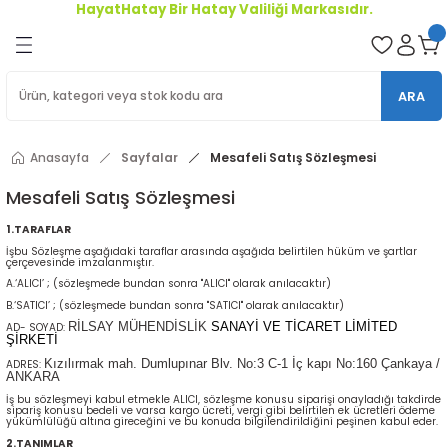
HayatHatay Bir Hatay Valiliği Markasıdır.
Geri Dön
oriler
ARA
ler
Anasayfa
Sayfalar
Mesafeli Satış Sözleşmesi
r
Mesafeli Satış Sözleşmesi
1.TARAFLAR
İşbu Sözleşme aşağıdaki taraflar arasında aşağıda belirtilen hüküm ve şartlar
çerçevesinde imzalanmıştır.
A.‘ALICI’ ; (sözleşmede bundan sonra "ALICI" olarak anılacaktır)
B.‘SATICI’ ; (sözleşmede bundan sonra "SATICI" olarak anılacaktır)
RİLSAY MÜHENDİSLİK
SANAYİ VE TİCARET LİMİTED
AD- SOYAD:
ŞİRKETİ
Kızılırmak mah. Dumlupınar Blv.
No:3 C-1 İç kapı No:160
Çankaya /
ADRES:
ANKARA
İş bu sözleşmeyi kabul etmekle ALICI, sözleşme konusu siparişi onayladığı takdirde
sipariş konusu bedeli ve varsa kargo ücreti, vergi gibi belirtilen ek ücretleri ödeme
yükümlülüğü altına gireceğini ve bu konuda bilgilendirildiğini peşinen kabul eder.
2.TANIMLAR