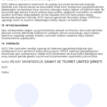
ALICI, ödeme işlemlerini kredi kartı ile yaptığı durumda temerrüde düştüğü
takdirde, kart sahibi banka ile arasındaki kredi kartı sözleşmesi çerçevesinde faiz
ödeyeceğini ve bankaya karşı sorumlu olacağını kabul, beyan ve taahhüt eder. Bu
durumda ilgili banka hukuki yollara başvurabilir; doğacak masrafları ve vekâlet
ücretini ALICI’dan talep edebilir ve her koşulda ALICI’nın borcundan dolayı
temerrüde düşmesi halinde, ALICI, borcun gecikmeli ifasından dolayı SATICI’nın
uğradığı zarar ve ziyanını ödeyeceğini kabul, beyan ve taahhüt eder
13. YETKİLİ MAHKEME
İşbu sözleşmeden doğan uyuşmazlıklarda şikayet ve itirazlar, Kanunda belirtilen
parasal sınırlar dâhilinde tüketicinin yerleşim yerinin bulunduğu veya tüketici
işleminin yapıldığı yerdeki tüketici sorunları hakem heyetine veya tüketici
mahkemesine yapılacaktır
14. YÜRÜRLÜK
ALICI, Site üzerinden verdiği siparişe ait ödemeyi gerçekleştirdiğinde işbu
sözleşmenin tüm şartlarını kabul etmiş sayılır. SATICI, siparişin gerçekleşmesi
öncesinde işbu sözleşmenin sitede ALICI tarafından okunup kabul edildiğine dair
onay alacak şekilde gerekli yazılımsal düzenlemeleri yapmakla yükümlüdür.
RİLSAY MÜHENDİSLİK
SANAYİ VE TİCARET LİMİTED ŞİRKETİ
SATICI:
ALICI:
TARİH: