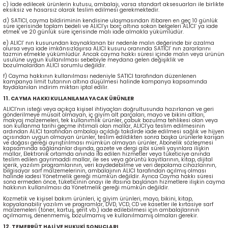
c) İade edilecek ürünlerin kutusu, ambalajı, varsa standart aksesuarları ile birlikte
eksiksiz ve hasarsız olarak teslim edilmesi gerekmektedir.
d) SATICI, cayma bildiriminin kendisine ulaşmasından itibaren en geç 10 günlük
süre içerisinde toplam bedeli ve ALICI’yı borç altına sokan belgeleri ALICI’ ya iade
etmek ve 20 günlük süre içerisinde malı iade almakla yükümlüdür.
e) ALICI’ nın kusurundan kaynaklanan bir nedenle malın değerinde bir azalma
olursa veya iade imkânsızlaşırsa ALICI kusuru oranında SATICI’ nın zararlarını
tazmin etmekle yükümlüdür. Ancak cayma hakkı süresi içinde malın veya ürünün
usulüne uygun kullanılması sebebiyle meydana gelen değişiklik ve
bozulmalardan ALICI sorumlu değildir.
f) Cayma hakkının kullanılması nedeniyle SATICI tarafından düzenlenen
kampanya limit tutarının altına düşülmesi halinde kampanya kapsamında
faydalanılan indirim miktarı iptal edilir.
11. CAYMA HAKKI KULLANILAMAYACAK ÜRÜNLER
ALICI’nın isteği veya açıkça kişisel ihtiyaçları doğrultusunda hazırlanan ve geri
gönderilmeye müsait olmayan, iç giyim alt parçaları, mayo ve bikini altları,
makyaj malzemeleri, tek kullanımlık ürünler, çabuk bozulma tehlikesi olan veya
son kullanma tarihi geçme ihtimali olan mallar, ALICI’ya teslim edilmesinin
ardından ALICI tarafından ambalajı açıldığı takdirde iade edilmesi sağlık ve hijyen
açısından uygun olmayan ürünler, teslim edildikten sonra başka ürünlerle karışan
ve doğası gereği ayrıştırılması mümkün olmayan ürünler, Abonelik sözleşmesi
kapsamında sağlananlar dışında, gazete ve dergi gibi süreli yayınlara ilişkin
mallar, Elektronik ortamda anında ifa edilen hizmetler veya tüketiciye anında
teslim edilen gayrimaddi mallar, ile ses veya görüntü kayıtlarının, kitap, dijital
içerik, yazılım programlarının, veri kaydedebilme ve veri depolama cihazlarının,
bilgisayar sarf malzemelerinin, ambalajının ALICI tarafından açılmış olması
halinde iadesi Yönetmelik gereği mümkün değildir. Ayrıca Cayma hakkı süresi
sona ermeden önce, tüketicinin onayı ile ifasına başlanan hizmetlere ilişkin cayma
hakkının kullanılması da Yönetmelik gereği mümkün değildir.
Kozmetik ve kişisel bakım ürünleri, iç giyim ürünleri, mayo, bikini, kitap,
kopyalanabilir yazılım ve programlar, DVD, VCD, CD ve kasetler ile kırtasiye sarf
malzemeleri (toner, kartuş, şerit vb.) iade edilebilmesi için ambalajlarının
açılmamış, denenmemiş, bozulmamış ve kullanılmamış olmaları gerekir.
12. TEMERRÜT HALİ VE HUKUKİ SONUÇLARI