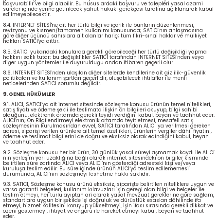
başvurabilir ve bilgi alabilir. Bu hususlardaki başvuru ve talepleri yasal azami
süreler içinde yerine getirilecek yahut hukuki gerekçesi tarafına açıklanarak kabul
edilmeyebilecektir.
8.4. INTERNET SİTESİ'ne ait her türlü bilgi ve içerik ile bunların düzenlenmesi,
revizyonu ve kısmen/tamamen kullanımı konusunda; SATICI'nın anlaşmasına
göre diğer üçüncü sahıslara ait olanlar hariç; tüm fikri-sınai haklar ve mülkiyet
hakları SATICI'ya aittir.
8.5. SATICI yukarıdaki konularda gerekli görebileceği her türlü değişikliği yapma
hakkını saklı tutar; bu değişiklikler SATICI tarafından INTERNET SİTESİ'nden veya
diğer uygun yöntemler ile duyurulduğu andan itibaren geçerli olur.
8.6. INTERNET SİTESİ'nden ulaşılan diğer sitelerde kendilerine ait gizlilik-güvenlik
politikaları ve kullanım şartları geçerlidir, oluşabilecek ihtilaflar ile menfi
neticelerinden SATICI sorumlu değildir.
9. GENEL HÜKÜMLER
9.1. ALICI, SATICI’ya ait internet sitesinde sözleşme konusu ürünün temel nitelikleri,
satış fiyatı ve ödeme şekli ile teslimata ilişkin ön bilgileri okuyup, bilgi sahibi
olduğunu, elektronik ortamda gerekli teyidi verdiğini kabul, beyan ve taahhüt eder.
ALICI’nın; Ön Bilgilendirmeyi elektronik ortamda teyit etmesi, mesafeli satış
sözleşmesinin kurulmasından evvel, SATICI tarafından ALICI' ya verilmesi gereken
adresi, siparişi verilen ürünlere ait temel özellikleri, ürünlerin vergiler dâhil fiyatını,
ödeme ve teslimat bilgilerini de doğru ve eksiksiz olarak edindiğini kabul, beyan
ve taahhüt eder.
9.2. Sözleşme konusu her bir ürün, 30 günlük yasal süreyi aşmamak kaydı ile ALICI'
nın yerleşim yeri uzaklığına bağlı olarak internet sitesindeki ön bilgiler kısmında
belirtilen süre zarfında ALICI veya ALICI’nın gösterdiği adresteki kişi ve/veya
kuruluşa teslim edilir. Bu süre içinde ürünün ALICI’ya teslim edilememesi
durumunda, ALICI’nın sözleşmeyi feshetme hakkı saklıdır.
9.3. SATICI, Sözleşme konusu ürünü eksiksiz, siparişte belirtilen niteliklere uygun ve
varsa garanti belgeleri, kullanım kılavuzları işin gereği olan bilgi ve belgeler ile
teslim etmeyi, her türlü ayıptan arî olarak yasal mevzuat gereklerine göre sağlam,
standartlara uygun bir şekilde işi doğruluk ve dürüstlük esasları dâhilinde ifa
etmeyi, hizmet kalitesini koruyup yükseltmeyi, işin ifası sırasında gerekli dikkat ve
özeni göstermeyi, ihtiyat ve öngörü ile hareket etmeyi kabul, beyan ve taahhüt
eder.