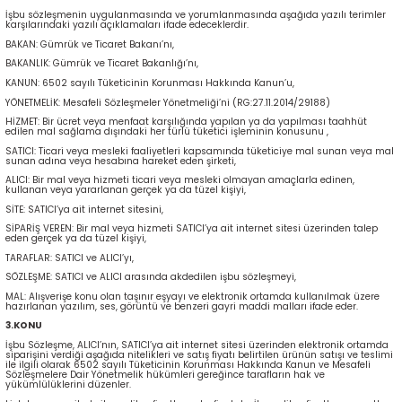
İşbu sözleşmenin uygulanmasında ve yorumlanmasında aşağıda yazılı terimler
karşılarındaki yazılı açıklamaları ifade edeceklerdir.
BAKAN: Gümrük ve Ticaret Bakanı’nı,
BAKANLIK: Gümrük ve Ticaret Bakanlığı’nı,
KANUN: 6502 sayılı Tüketicinin Korunması Hakkında Kanun’u,
YÖNETMELİK: Mesafeli Sözleşmeler Yönetmeliği’ni (RG:27.11.2014/29188)
HİZMET: Bir ücret veya menfaat karşılığında yapılan ya da yapılması taahhüt
edilen mal sağlama dışındaki her türlü tüketici işleminin konusunu ,
SATICI: Ticari veya mesleki faaliyetleri kapsamında tüketiciye mal sunan veya mal
İYECEKLER
sunan adına veya hesabına hareket eden şirketi,
ALICI: Bir mal veya hizmeti ticari veya mesleki olmayan amaçlarla edinen,
kullanan veya yararlanan gerçek ya da tüzel kişiyi,
e TAZE ÜRETİM Ürünleri
SİTE: SATICI’ya ait internet sitesini,
SİPARİŞ VEREN: Bir mal veya hizmeti SATICI’ya ait internet sitesi üzerinden talep
eden gerçek ya da tüzel kişiyi,
TARAFLAR: SATICI ve ALICI’yı,
SÖZLEŞME: SATICI ve ALICI arasında akdedilen işbu sözleşmeyi,
MAL: Alışverişe konu olan taşınır eşyayı ve elektronik ortamda kullanılmak üzere
hazırlanan yazılım, ses, görüntü ve benzeri gayri maddi malları ifade eder.
3.KONU
İşbu Sözleşme, ALICI’nın, SATICI’ya ait internet sitesi üzerinden elektronik ortamda
siparişini verdiği aşağıda nitelikleri ve satış fiyatı belirtilen ürünün satışı ve teslimi
ile ilgili olarak 6502 sayılı Tüketicinin Korunması Hakkında Kanun ve Mesafeli
Sözleşmelere Dair Yönetmelik hükümleri gereğince tarafların hak ve
yükümlülüklerini düzenler.