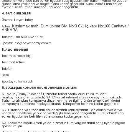
Listelenen ve sitede ilan edilen fiyatlar satış fiyatıdır. İlan edilen fiyatlar ve vaatler
güncelleme yapılana ve değiştirilene kadar geçerlidir. Süreli olarak ilan edilen
fiyatlar ise belirtilen süre sonuna kadar geçerlidir.
4. SATICI BİLGİLERİ
Ünvanı: HayatHatay
Kızılırmak mah. Dumlupınar Blv.
No:3 C-1 İç kapı No:160
Çankaya /
Adres:
ANKARA
Telefon: +90 539 652 36 75
Eposta: info@hayathatay.com.tr
5. ALICI BİLGİLERİ
Teslim edilecek kişi
Teslimat Adresi
Telefon
Faks
Eposta/kullanıcı adı
6. SÖZLEŞME KONUSU ÜRÜN/ÜRÜNLER BİLGİLERİ
6.1. Malın /Ürün/Ürünlerin/ Hizmetin temel özelliklerini (türü, miktarı,
marka/modeli, rengi, adedi) SATICI’ya ait internet sitesinde yayınlanmaktadır.
Satıcı tarafından kampanya düzenlenmiş ise ilgili ürünün temel özelliklerini
kampanya süresince inceleyebilirsiniz. Kampanya tarihine kadar geçerlidir.
6.2. Listelenen ve sitede ilan edilen fiyatlar satış fiyatıdır. İlan edilen fiyatlar ve
vaatler güncelleme yapılana ve değiştirilene kadar geçerlidir. Süreli olarak ilan
edilen fiyatlar ise belirtilen süre sonuna kadar geçerlidir.
6.3. Sözleşme konusu mal ya da hizmetin tüm vergiler dâhil satış fiyatı aşağıda
gösterilmiştir.