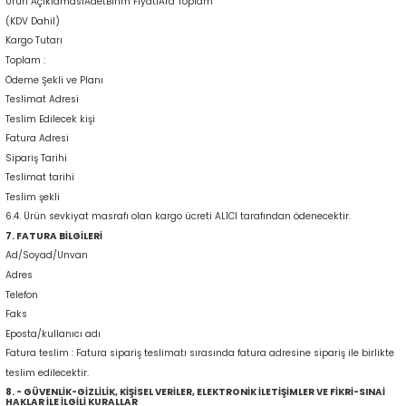
Ürün AçıklamasıAdetBirim FiyatıAra Toplam
(KDV Dahil)
Kargo Tutarı
Toplam :
Ödeme Şekli ve Planı
Teslimat Adresi
Teslim Edilecek kişi
Fatura Adresi
Sipariş Tarihi
Teslimat tarihi
Teslim şekli
6.4. Ürün sevkiyat masrafı olan kargo ücreti ALICI tarafından ödenecektir.
7. FATURA BİLGİLERİ
Ad/Soyad/Unvan
Adres
Telefon
Faks
Eposta/kullanıcı adı
Fatura teslim : Fatura sipariş teslimatı sırasında fatura adresine sipariş ile birlikte
teslim edilecektir.
8. - GÜVENLİK-GİZLİLİK, KİŞİSEL VERİLER, ELEKTRONİK İLETİŞİMLER VE FİKRİ-SINAİ
HAKLAR İLE İLGİLİ KURALLAR