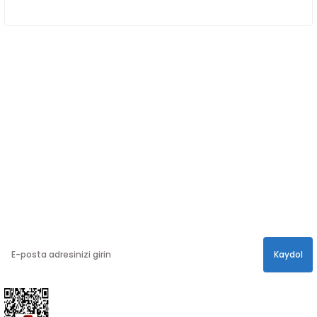
ÖNE ÇIKAN KATEGORİLER
SOSYAL MEDYA
Sosyal medya hesaplarımızdan bizi
Takip edin!
info@hayathatay.com.tr
Instagram
Facebook
Twitter
E-BÜLTEN
En yeni kampanyalar, ve size özel sürprizler için
bültenimize kayıt olabilirsiniz.
Kaydol