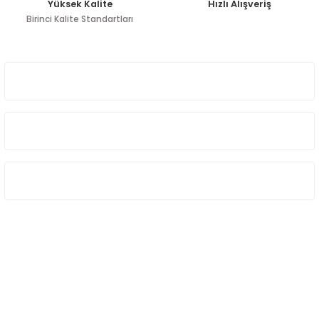
Yüksek Kalite
Hızlı Alışveriş
Birinci Kalite Standartları
Gönder
ÜYELİK
HAKKIMIZDA
ÖNE ÇIKAN KATEGORİLER
SOSYAL MEDYA
Sosyal medya hesaplarımızdan bizi
Takip edin!
info@hayathatay.com.tr
Instagram