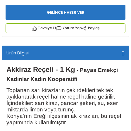
GELİNCE HABER VER
Tavsiye Et
Yorum Yap
Paylaş
İYECEKLER
Ürün Bilgisi
e TAZE ÜRETİM Ürünleri
Akkiraz Reçeli - 1 Kg
- Payas Emekçi
Kadınlar Kadın Kooperatifi
Toplanan sarı kirazların çekirdekleri tek tek
ayıklanarak reçel haline reçel haline getirilir.
İçindekiler: sarı kiraz, pancar şekeri, su, eser
miktarda limon veya turunç.
Konya'nın Ereğli ilçesinin ak kirazları, bu reçel
yapımında kullanılmıştır.