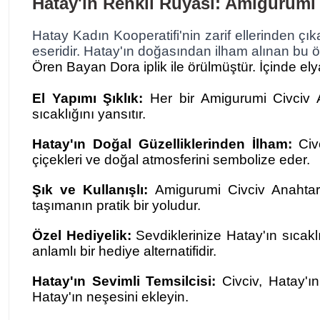
Hatay'ın Renkli Rüyası: Amigurumi
Hatay Kadın Kooperatifi'nin zarif ellerinden çık
eseridir. Hatay'ın doğasından ilham alınan bu öz
Ören Bayan Dora iplik ile örülmüştür. İçinde elya
El Yapımı Şıklık:
Her bir Amigurumi Civciv Ana
sıcaklığını yansıtır.
Hatay'ın Doğal Güzelliklerinden İlham:
Civc
çiçekleri ve doğal atmosferini sembolize eder.
Şık ve Kullanışlı:
Amigurumi Civciv Anahtarlı
taşımanın pratik bir yoludur.
Özel Hediyelik:
Sevdiklerinize Hatay'ın sıcakl
anlamlı bir hediye alternatifidir.
Hatay'ın Sevimli Temsilcisi:
Civciv, Hatay'ın
Hatay'ın neşesini ekleyin.