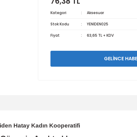
76,38 TL
Kategori
Aksesuar
Stok Kodu
YENİDEN025
Fiyat
63,65 TL + KDV
GELİNCE HABE
iden Hatay Kadın Kooperatifi