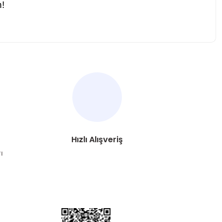
n!
za iletebilirsiniz.
Hızlı Alışveriş
ı
DYA