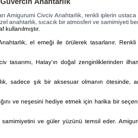
 Güvercin Anahtarlık
an Amigurumi Civciv Anahtarlık, renkli iplerin ustaca
el anahtarlık, sıcacık bir atmosferi ve samimiyeti ber
f kullanılmıştır.
htarlık, el emeği ile örülerek tasarlanır. Renkli i
iv tasarımı, Hatay'ın doğal zenginliklerinden ilham
k, sadece şık bir aksesuar olmanın ötesinde, ana
ığını ve neşesini hediye etmek için harika bir seçen
 samimiyetini ve güler yüzünü temsil eder. Amigur