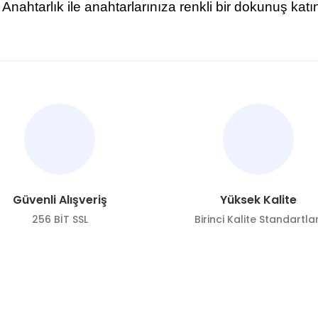
Anahtarlık ile anahtarlarınıza renkli bir dokunuş katı
nularda yetersiz gördüğünüz noktaları öneri formunu kullanarak tarafımı
Bu ürüne ilk yorumu siz yapın!
Yorum Yaz
Güvenli Alışveriş
Yüksek Kalite
256 BİT SSL
Birinci Kalite Standartlar
ÖNE ÇIKAN KATEGORİLER
SOSYAL ME