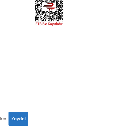
esaplarımızdan
hatay.com.tr
m
alar, ve size
in
 olabilirsiniz.
Kaydol