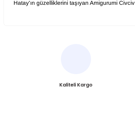
Hatay'ın güzelliklerini taşıyan Amigurumi Civciv 
Bu ürünün fiyat bilgisi, resim, ürün açıklamalarında ve diğer ko
Görüş ve önerileriniz için teşekkür ederiz.
Ürün resmi kalitesiz, bozuk veya görüntülenemiyor.
Ürün açıklamasında eksik bilgiler bulunuyor.
Ürün bilgilerinde hatalar bulunuyor.
Kaliteli Kargo
Ürün fiyatı diğer sitelerden daha pahalı.
Bu ürüne benzer farklı alternatifler olmalı.
ÜYELİK
HAKKIMIZDA