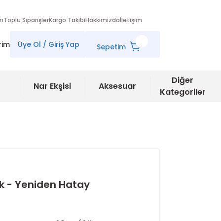
im
Toplu Siparişler
Kargo Takibi
Hakkımızda
İletişim
rim
Üye Ol / Giriş Yap
Sepetim
Diğer
Nar Ekşisi
Aksesuar
Kategoriler
k - Yeniden Hatay