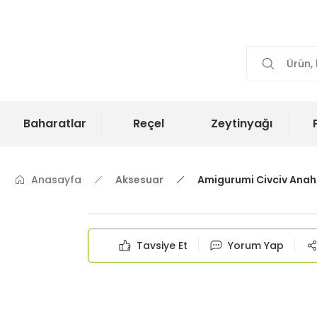
Baharatlar
Reçel
Zeytinyağı
Anasayfa
Aksesuar
Amigurumi Civciv Anaht
Tavsiye Et
Yorum Yap