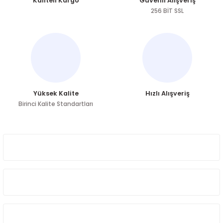
Kaliteli Kargo
Güvenli Alışveriş
Ürün açıklamasında eksik bilgiler bulunuyor.
256 BİT SSL
Ürün bilgilerinde hatalar bulunuyor.
Ürün fiyatı diğer sitelerden daha pahalı.
Bu ürüne benzer farklı alternatifler olmalı.
Yüksek Kalite
Hızlı Alışveriş
Birinci Kalite Standartları
Gönder
ÜYELİK
HAKKIMIZDA
ÖNE ÇIKAN KATEGORİLER