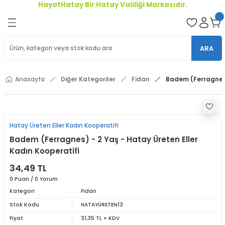
HayatHatay Bir Hatay Valiliği Markasıdır.
Geri Dön
oriler
ARA
ler
Anasayfa
Diğer Kategoriler
Fidan
Badem (Ferragnes) 
r
Hatay Üreten Eller Kadın Kooperatifi
Badem (Ferragnes) - 2 Yaş - Hatay Üreten Eller
Kadın Kooperatifi
34,49 TL
0 Puan / 0 Yorum
Kategori
Fidan
Stok Kodu
HATAYÜRETEN13
Fiyat
31,35 TL + KDV