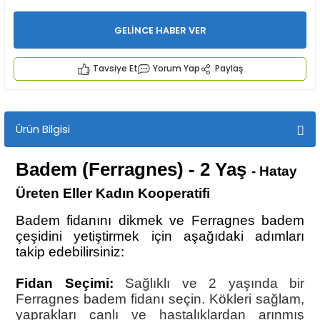
GELİNCE HABER VER
Tavsiye Et
Yorum Yap
Paylaş
İYECEKLER
Ürün Bilgisi
e TAZE ÜRETİM Ürünleri
Badem (Ferragnes) - 2 Yaş
- Hatay
Üreten Eller Kadın Kooperatifi
Badem fidanını dikmek ve Ferragnes badem
çeşidini yetiştirmek için aşağıdaki adımları
takip edebilirsiniz:
Fidan Seçimi:
Sağlıklı ve 2 yaşında bir
Ferragnes badem fidanı seçin. Kökleri sağlam,
yaprakları canlı ve hastalıklardan arınmış