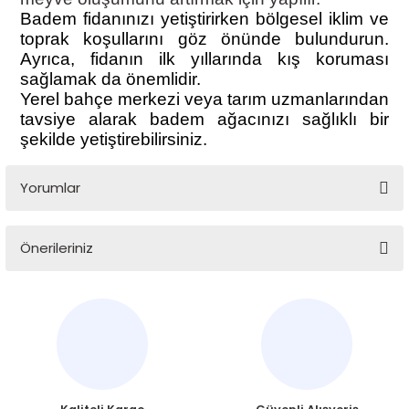
Badem fidanınızı yetiştirirken bölgesel iklim ve
toprak koşullarını göz önünde bulundurun.
Ayrıca, fidanın ilk yıllarında kış koruması
sağlamak da önemlidir.
Yerel bahçe merkezi veya tarım uzmanlarından
tavsiye alarak badem ağacınızı sağlıklı bir
şekilde yetiştirebilirsiniz.
Yorumlar
Önerileriniz
Bu ürüne ilk yorumu siz yapın!
Bu ürünün fiyat bilgisi, resim, ürün açıklamalarında ve diğer
konularda yetersiz gördüğünüz noktaları öneri formunu
Yorum Yaz
kullanarak tarafımıza iletebilirsiniz.
Görüş ve önerileriniz için teşekkür ederiz.
Ürün resmi kalitesiz, bozuk veya görüntülenemiyor.