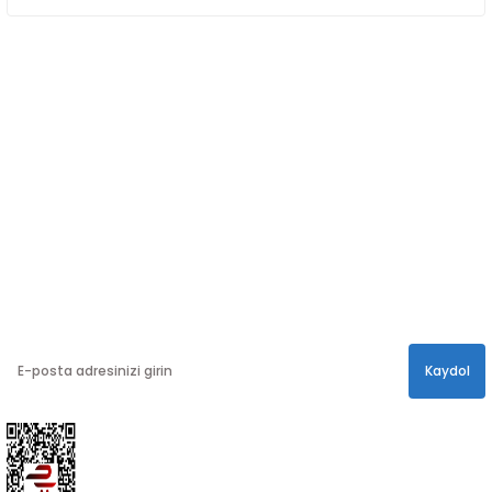
SOSYAL MEDYA
Sosyal medya hesaplarımızdan bizi
Takip edin!
info@hayathatay.com.tr
Instagram
Facebook
Twitter
E-BÜLTEN
En yeni kampanyalar, ve size özel sürprizler için
bültenimize kayıt olabilirsiniz.
Kaydol