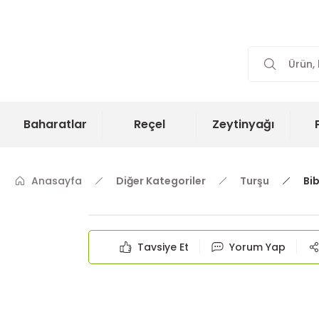
Baharatlar
Reçel
Zeytinyağı
Anasayfa
Diğer Kategoriler
Turşu
Bib
Tavsiye Et
Yorum Yap