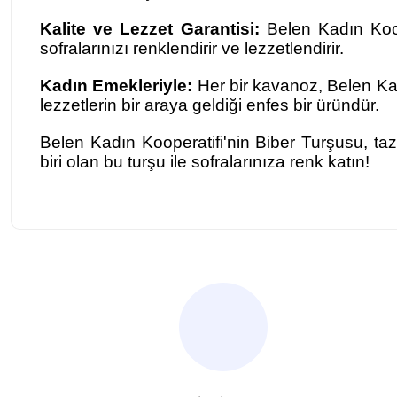
Kalite ve Lezzet Garantisi:
Belen Kadın Koop
sofralarınızı renklendirir ve lezzetlendirir.
Kadın Emekleriyle:
Her bir kavanoz, Belen Kad
lezzetlerin bir araya geldiği enfes bir üründür.
Belen Kadın Kooperatifi'nin Biber Turşusu, taz
biri olan bu turşu ile sofralarınıza renk katın!
Bu ürünün fiyat bilgisi, resim, ürün açıklamalarında ve diğer ko
Görüş ve önerileriniz için teşekkür ederiz.
Ürün resmi kalitesiz, bozuk veya görüntülenemiyor.
Ürün açıklamasında eksik bilgiler bulunuyor.
Ürün bilgilerinde hatalar bulunuyor.