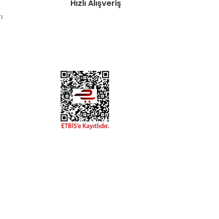
Hızlı Alışveriş
ı
DYA
esaplarımızdan
hatay.com.tr
m