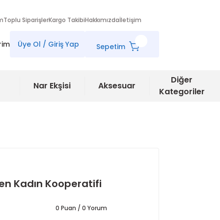
im
Toplu Siparişler
Kargo Takibi
Hakkımızda
İletişim
rim
Üye Ol / Giriş Yap
Sepetim
Diğer
Nar Ekşisi
Aksesuar
Kategoriler
len Kadın Kooperatifi
0 Puan / 0 Yorum