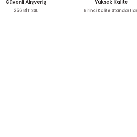
Güvenli Alışveriş
Yüksek Kalite
256 BİT SSL
Birinci Kalite Standartlar
ÖNE ÇIKAN KATEGORİLER
SOSYAL ME
Gönder
Zeytin
Sosyal medya h
bizi
Zeytinyağı
Takip edin!
mesi
Sos Çeşitleri
info@hayat
Politikası
Zeytinyağı
Instagra
sı
Sos Çeşitleri
Facebook
de
Zeytin
Twitter
ş Sözleşmesi
Sos Çeşitleri