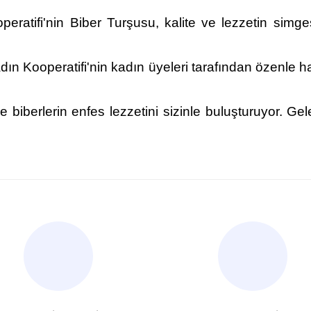
eratifi'nin Biber Turşusu, kalite ve lezzetin simges
ın Kooperatifi'nin kadın üyeleri tarafından özenle h
e biberlerin enfes lezzetini sizinle buluşturuyor. G
nularda yetersiz gördüğünüz noktaları öneri formunu kullanarak tarafımı
Bu ürüne ilk yorumu siz yapın!
Yorum Yaz