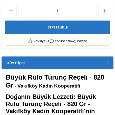
SEPETE EKLE
Tavsiye Et
Yorum Yap
Paylaş
İYECEKLER
e TAZE ÜRETİM Ürünleri
Ürün Bilgisi
Büyük Rulo Turunç Reçeli - 820
Gr
- Vakıfköy Kadın Kooperatifi
Doğanın Büyük Lezzeti: Büyük
Rulo Turunç Reçeli - 820 Gr -
Vakıfköy Kadın Kooperatifi'nin