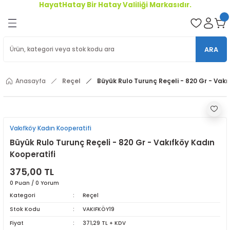
HayatHatay Bir Hatay Valiliği Markasıdır.
Geri Dön
oriler
ARA
ler
Anasayfa
Reçel
Büyük Rulo Turunç Reçeli - 820 Gr - Vakı
r
Vakıfköy Kadın Kooperatifi
Büyük Rulo Turunç Reçeli - 820 Gr - Vakıfköy Kadın
Kooperatifi
375,00 TL
0 Puan / 0 Yorum
Kategori
Reçel
Stok Kodu
VAKIFKÖY19
Fiyat
371,29 TL + KDV