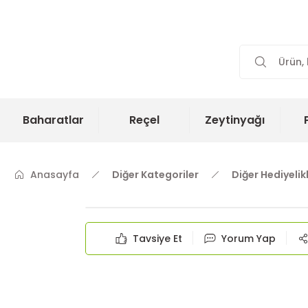
Baharatlar
Reçel
Zeytinyağı
Anasayfa
Diğer Kategoriler
Diğer Hediyelik
Tavsiye Et
Yorum Yap