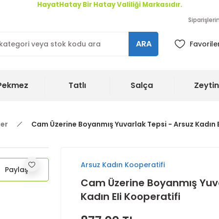
HayatHatay Bir Hatay Valiliği Markasıdır.
Siparişler
ARA
Favorile
Pekmez
Tatlı
Salça
Zeytin
ler
Cam Üzerine Boyanmış Yuvarlak Tepsi - Arsuz Kadın E
Arsuz Kadın Kooperatifi
Paylaş
Cam Üzerine Boyanmış Yuva
Kadın Eli Kooperatifi