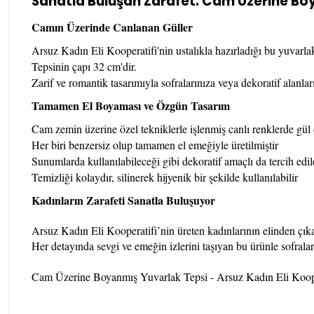
Sanatla Buluşan Zarafet: Cam Üzerine Boy
Camın Üzerinde Canlanan Güller
Arsuz Kadın Eli Kooperatifi'nin ustalıkla hazırladığı bu yuvarla
Tepsinin çapı 32 cm'dir.
Zarif ve romantik tasarımıyla sofralarınıza veya dekoratif alanla
Tamamen El Boyaması ve Özgün Tasarım
Cam zemin üzerine özel tekniklerle işlenmiş canlı renklerde gül 
Her biri benzersiz olup tamamen el emeğiyle üretilmiştir
Sunumlarda kullanılabileceği gibi dekoratif amaçlı da tercih edile
Temizliği kolaydır, silinerek hijyenik bir şekilde kullanılabilir
Kadınların Zarafeti Sanatla Buluşuyor
Arsuz Kadın Eli Kooperatifi’nin üreten kadınlarının elinden çıka
Her detayında sevgi ve emeğin izlerini taşıyan bu ürünle sofralar
Cam Üzerine Boyanmış Yuvarlak Tepsi - Arsuz Kadın Eli Koope