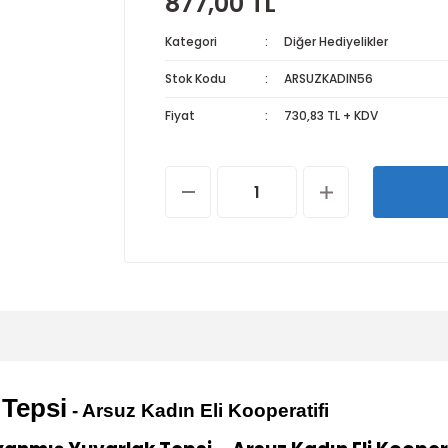
877,00 TL
Kategori
Diğer Hediyelikler
Stok Kodu
ARSUZKADIN56
Fiyat
730,83 TL + KDV
Tepsi
- Arsuz Kadın Eli Kooperatifi