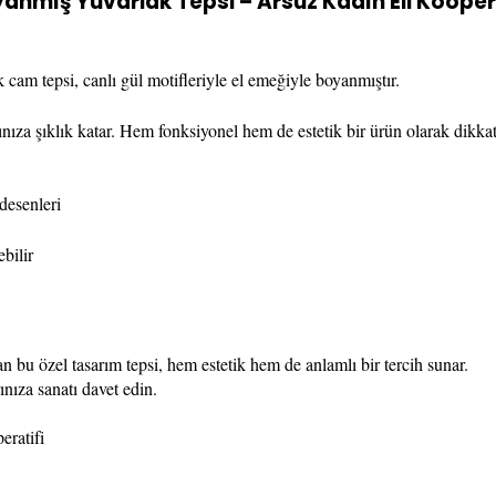
anmış Yuvarlak Tepsi – Arsuz Kadın Eli Kooper
k cam tepsi, canlı gül motifleriyle el emeğiyle boyanmıştır.
rınıza şıklık katar. Hem fonksiyonel hem de estetik bir ürün olarak dikkat
desenleri
bilir
n bu özel tasarım tepsi, hem estetik hem de anlamlı bir tercih sunar.
ınıza sanatı davet edin.
ratifi