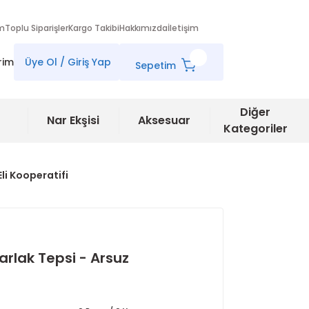
im
Toplu Siparişler
Kargo Takibi
Hakkımızda
İletişim
rim
Üye Ol / Giriş Yap
Sepetim
Diğer
Nar Ekşisi
Aksesuar
Kategoriler
li Kooperatifi
rlak Tepsi - Arsuz