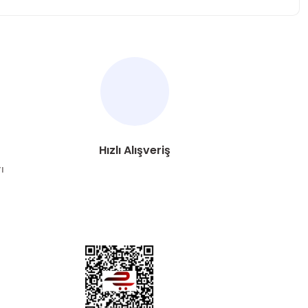
za iletebilirsiniz.
Hızlı Alışveriş
ı
DYA
esaplarımızdan