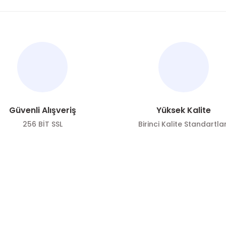
nularda yetersiz gördüğünüz noktaları öneri formunu kullanarak tarafımı
Bu ürüne ilk yorumu siz yapın!
Yorum Yaz
Güvenli Alışveriş
Yüksek Kalite
256 BİT SSL
Birinci Kalite Standartlar
ÖNE ÇIKAN KATEGORİLER
SOSYAL ME
Gönder
Zeytin
Sosyal medya h
bizi
Zeytinyağı
Takip edin!