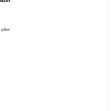
atifi
 çeker.