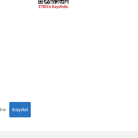
hatay.com.tr
m
alar, ve size
in
 olabilirsiniz.
Kaydol