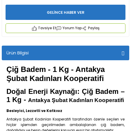
GELİNCE HABER VER
Tavsiye Et
Yorum Yap
Paylaş
İYECEKLER
Ürün Bilgisi
e TAZE ÜRETİM Ürünleri
Çiğ Badem - 1 Kg
- Antakya
Şubat Kadınları Kooperatifi
Doğal Enerji Kaynağı: Çiğ Badem –
1 Kg
-
Antakya Şubat Kadınları Kooperatifi
Besleyici, Lezzetli ve Katkısız
Antakya Şubat Kadınları Kooperatifi tarafından özenle seçilen ve
hiçbir işlemden geçirilmeden ambalajlanan çiğ badem,
doğallığını ve besin değerlerini koruyan eşsiz bir atıştırmalıktır.