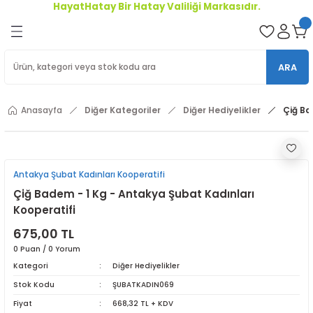
HayatHatay Bir Hatay Valiliği Markasıdır.
Geri Dön
oriler
ARA
ler
Anasayfa
Diğer Kategoriler
Diğer Hediyelikler
Çiğ Ba
r
Antakya Şubat Kadınları Kooperatifi
Çiğ Badem - 1 Kg - Antakya Şubat Kadınları
Kooperatifi
675,00 TL
0 Puan / 0 Yorum
Kategori
Diğer Hediyelikler
Stok Kodu
ŞUBATKADIN069
Fiyat
668,32 TL + KDV