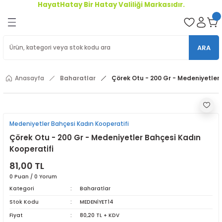
HayatHatay Bir Hatay Valiliği Markasıdır.
Geri Dön
oriler
ARA
ler
Anasayfa
Baharatlar
Çörek Otu - 200 Gr - Medeniyetler
r
Medeniyetler Bahçesi Kadın Kooperatifi
Çörek Otu - 200 Gr - Medeniyetler Bahçesi Kadın
Kooperatifi
81,00 TL
0 Puan / 0 Yorum
Kategori
Baharatlar
Stok Kodu
MEDENİYET14
Fiyat
80,20 TL + KDV