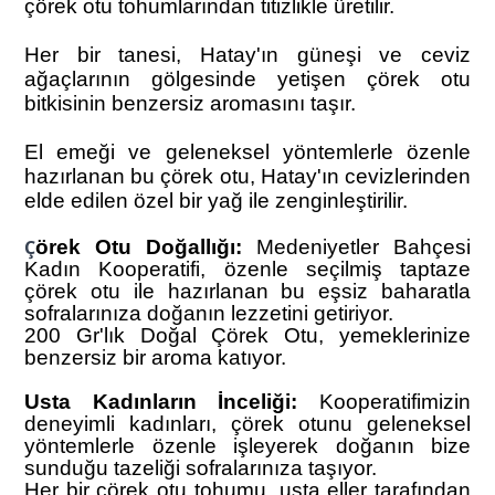
çörek otu tohumlarından titizlikle üretilir.
Her bir tanesi, Hatay'ın güneşi ve ceviz
ağaçlarının gölgesinde yetişen çörek otu
bitkisinin benzersiz aromasını taşır.
El emeği ve geleneksel yöntemlerle özenle
hazırlanan bu çörek otu, Hatay'ın cevizlerinden
elde edilen özel bir yağ ile zenginleştirilir.
Ç
örek Otu Doğallığı:
Medeniyetler Bahçesi
Kadın Kooperatifi, özenle seçilmiş taptaze
çörek otu ile hazırlanan bu eşsiz baharatla
sofralarınıza doğanın lezzetini getiriyor.
200 Gr'lık Doğal Çörek Otu, yemeklerinize
benzersiz bir aroma katıyor.
Usta Kadınların İnceliği:
Kooperatifimizin
deneyimli kadınları, çörek otunu geleneksel
yöntemlerle özenle işleyerek doğanın bize
sunduğu tazeliği sofralarınıza taşıyor.
Her bir çörek otu tohumu, usta eller tarafından