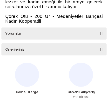
lezzet ve kadın emeği ile bir araya gelerek
sofralarınıza özel bir aroma katıyor.
Çörek Otu - 200 Gr - Medeniyetler Bahçesi
Kadın Kooperatifi
Yorumlar
Önerileriniz
Bu ürüne ilk yorumu siz yapın!
Bu ürünün fiyat bilgisi, resim, ürün açıklamalarında ve diğer
konularda yetersiz gördüğünüz noktaları öneri formunu
Yorum Yaz
kullanarak tarafımıza iletebilirsiniz.
Görüş ve önerileriniz için teşekkür ederiz.
Ürün resmi kalitesiz, bozuk veya görüntülenemiyor.
Kaliteli Kargo
Güvenli Alışveriş
Ürün açıklamasında eksik bilgiler bulunuyor.
256 BİT SSL
Ürün bilgilerinde hatalar bulunuyor.