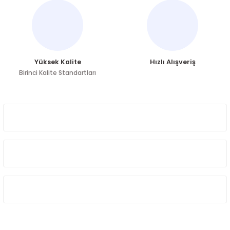
Ürün fiyatı diğer sitelerden daha pahalı.
Bu ürüne benzer farklı alternatifler olmalı.
Yüksek Kalite
Hızlı Alışveriş
Birinci Kalite Standartları
Gönder
ÜYELİK
HAKKIMIZDA
ÖNE ÇIKAN KATEGORİLER
SOSYAL MEDYA