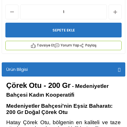
SEPETE EKLE
Tavsiye Et
Yorum Yap
Paylaş
İYECEKLER
e TAZE ÜRETİM Ürünleri
Ürün Bilgisi
Çörek Otu - 200 Gr
- Medeniyetler
Bahçesi Kadın Kooperatifi
Medeniyetler Bahçesi'nin Eşsiz Baharatı:
200 Gr Doğal Çörek Otu
Hatay Çörek Otu, bölgenin en kaliteli ve taze