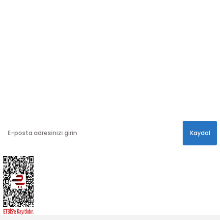
Sosyal medya hesaplarımızdan bizi
Takip edin!
info@hayathatay.com.tr
Instagram
Facebook
Twitter
E-BÜLTEN
En yeni kampanyalar, ve size özel sürprizler için
bültenimize kayıt olabilirsiniz.
Kaydol