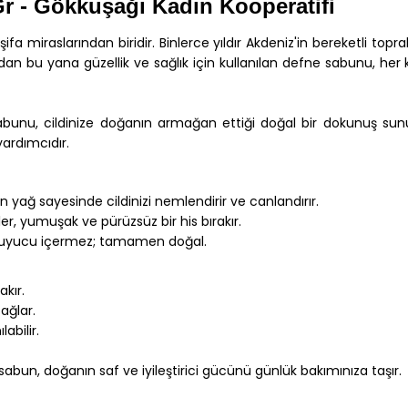
Gr - Gökkuşağı Kadın
Kooperatifi
 miraslarından biridir. Binlerce yıldır Akdeniz'in bereketli topr
ardan bu yana güzellik ve sağlık için kullanılan defne sabunu, he
e Sabunu, cildinize doğanın armağan ettiği doğal bir dokunuş s
yardımcıdır.
 yağ sayesinde cildinizi nemlendirir ve canlandırır.
er, yumuşak ve pürüzsüz bir his bırakır.
uyucu içermez; tamamen doğal.
akır.
ağlar.
labilir.
abun, doğanın saf ve iyileştirici gücünü günlük bakımınıza taşır.