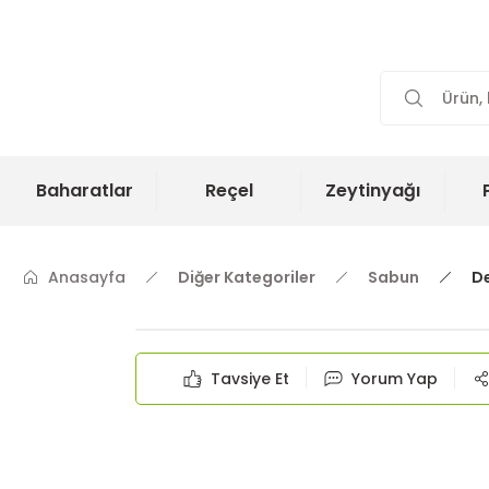
Baharatlar
Reçel
Zeytinyağı
Anasayfa
Diğer Kategoriler
Sabun
De
Tavsiye Et
Yorum Yap