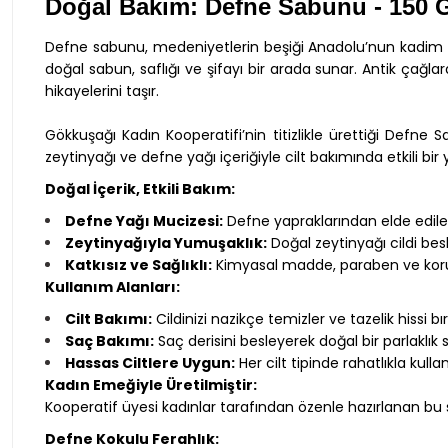
Doğal Bakım: Defne Sabunu - 150 
Defne sabunu, medeniyetlerin beşiği Anadolu’nun kadim şifa
doğal sabun, saflığı ve şifayı bir arada sunar. Antik çağl
hikayelerini taşır.
Gökkuşağı Kadın Kooperatifi’nin titizlikle ürettiği Defn
zeytinyağı ve defne yağı içeriğiyle cilt bakımında etkili bir 
Doğal İçerik, Etkili Bakım:
Defne Yağı Mucizesi:
Defne yapraklarından elde edilen
Zeytinyağıyla Yumuşaklık:
Doğal zeytinyağı cildi besl
Katkısız ve Sağlıklı:
Kimyasal madde, paraben ve kor
Kullanım Alanları:
Cilt Bakımı:
Cildinizi nazikçe temizler ve tazelik hissi bır
Saç Bakımı:
Saç derisini besleyerek doğal bir parlaklık s
Hassas Ciltlere Uygun:
Her cilt tipinde rahatlıkla kullanı
Kadın Emeğiyle Üretilmiştir:
Kooperatif üyesi kadınlar tarafından özenle hazırlanan bu s
Defne Kokulu Ferahlık: