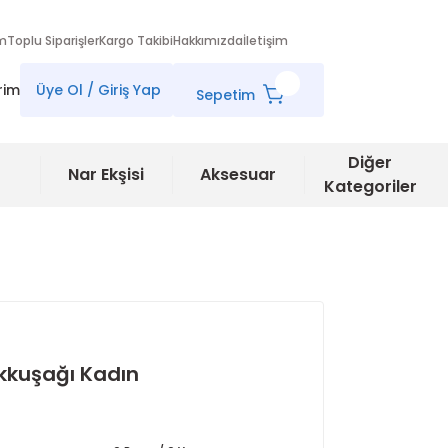
im
Toplu Siparişler
Kargo Takibi
Hakkımızda
İletişim
rim
Üye Ol / Giriş Yap
Sepetim
Diğer
Nar Ekşisi
Aksesuar
Kategoriler
kkuşağı Kadın