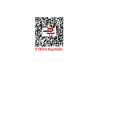
DYA
esaplarımızdan
hatay.com.tr
m
alar, ve size
in