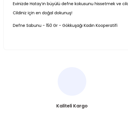
Evinizde Hatay’ın büyülü defne kokusunu hissetmek ve cild
Cildiniz için en doğal dokunuş!
Defne Sabunu - 150 Gr - Gökkuşağı Kadın Kooperatifi
Bu ürünün fiyat bilgisi, resim, ürün açıklamalarında ve diğer ko
Görüş ve önerileriniz için teşekkür ederiz.
Ürün resmi kalitesiz, bozuk veya görüntülenemiyor.
Ürün açıklamasında eksik bilgiler bulunuyor.
Ürün bilgilerinde hatalar bulunuyor.
Kaliteli Kargo
Ürün fiyatı diğer sitelerden daha pahalı.
Bu ürüne benzer farklı alternatifler olmalı.