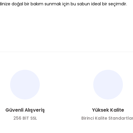
inize doğal bir bakım sunmak için bu sabun ideal bir seçimdir.
nularda yetersiz gördüğünüz noktaları öneri formunu kullanarak tarafımı
Bu ürüne ilk yorumu siz yapın!
Yorum Yaz
Güvenli Alışveriş
Yüksek Kalite
256 BİT SSL
Birinci Kalite Standartlar