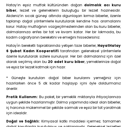
Hatay’ın eşsiz mutfak kültüründen doğan
dolmalık acı kuru
biber
, lezzet ve geleneklerin buluştuğu bir lezzet hazinesidir.
Akdeniz’in sıcak güneşi altında olgunlaşan kırmızı biberler, özenle
toplanıp doğal yöntemlerle kurutularak kendine has aromalarını
korur. Hatay mutfağının vazgeçilmezlerinden olan bu kuru biberler,
dolmalarınıza enfes bir tat ve kıvam katar. Her bir lokmada, bu
kadim coğrafyanın bereketini ve emeğini hissedersiniz.
Hatay'ın bereketli topraklarında yetişen taze biberler,
HayatHatay
6 Şubat Kadın Kooperatifi
tarafından geleneksel yöntemlerle
özenle kurutularak sizlere sunuluyor. Her biri dolmalarınız için özel
olarak seçilmiş olan bu
20 adet kuru biber
, yemeklerinize doğal
ve eşsiz bir lezzet katmak için hazır.
* Güneşte kurutulan doğal biber kurularını yemeğiniz için
hazırlarken önce 5 dk kadar haşlayıp içini öyle doldurmanız
önerilir.
Pratik Kullanım:
Bu paket, bir yemeklik miktarıyla ihtiyaçlarınıza
uygun şekilde hazırlanmıştır. Dolma yapımında ideal olan biberler,
iç harcınızı mükemmel bir şekilde sarmak ve eşsiz bir tat yaratmak
için idealdir.
Doğal ve Sağlıklı:
Kimyasal katkı maddesi içermez; tamamen
doğal koşullarda kurutulmuş ve saklanmıştır. Geleneksel lezzetleri