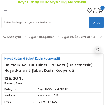
HayatHatay Bir Hatay Valiliği Markasıdır.
Geri Dön
oriler
ARA
ler
Anasayfa
Diğer Kategoriler
Diğer DOĞAL YİYECEKLER
r
Hayat Hatay 6 Şubat Kadın Kooperatifi
Dolmalık Acı Kuru Biber - 20 Adet (Bir Yemeklik) -
HayatHatay 6 Şubat Kadın Kooperatifi
125,00 TL
5 Puan / 1 Yorum
Kategori
Diğer DOĞAL YİYECEKLER
Stok Kodu
HAYATHATAY026
Fiyat
123,76 TL + KDV