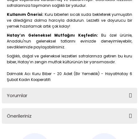
sofralarınıza taşımanın sağlıklı bir yoludur.
Kullanım Önerisi:
Kuru biberleri sıcak suda bekleterek yumuşatın
ve dilediğiniz dolma harcıyla doldurun. Lezzetli ve doyurucu bir
yemek hazırlamak artık çok kolay!
Hatay’ın Geleneksel Mutfağını Keşfedin:
Bu özel ürünle,
Anadolu'nun geleneksel tatlarını evinizde deneyimleyebilir,
sevdiklerinizle paylaşabilirsiniz.
Sağlıklı, doğal ve geleneksel lezzetleri sofralarınıza getiren bu kuru
biber, Hatay’ın zengin mutfak kültürünün bir yansımasıdır.
Dolmalık Acı Kuru Biber - 20 Adet (Bir Yemeklik) - HayatHatay 6
Şubat Kadın Kooperatifi
Yorumlar
Önerileriniz
Memnuniyet
Bu ürünün fiyat bilgisi, resim, ürün açıklamalarında ve diğer
konularda yetersiz gördüğünüz noktaları öneri formunu