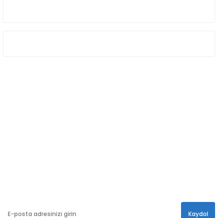
HAKKIMIZDA
ÖNE ÇIKAN KATEGORİLER
SOSYAL MEDYA
Sosyal medya hesaplarımızdan bizi
Takip edin!
info@hayathatay.com.tr
Instagram
Facebook
Twitter
E-BÜLTEN
En yeni kampanyalar, ve size özel sürprizler için
bültenimize kayıt olabilirsiniz.
Kaydol