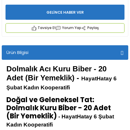
GELİNCE HABER VER
Tavsiye Et
Yorum Yap
Paylaş
İYECEKLER
Ürün Bilgisi
e TAZE ÜRETİM Ürünleri
Dolmalık Acı Kuru Biber - 20
Adet (Bir Yemeklik) -
HayatHatay 6
Şubat
Kadın Kooperatifi
Doğal ve Geleneksel Tat:
Dolmalık Kuru Biber - 20 Adet
(Bir Yemeklik)
- HayatHatay 6 Şubat
Kadın Kooperatifi