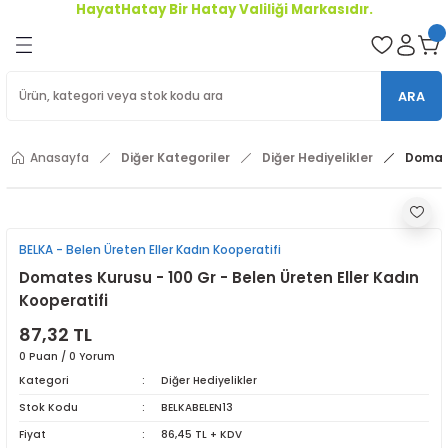
HayatHatay Bir Hatay Valiliği Markasıdır.
Geri Dön
oriler
ARA
ler
Anasayfa
Diğer Kategoriler
Diğer Hediyelikler
Domate
r
BELKA - Belen Üreten Eller Kadın Kooperatifi
Domates Kurusu - 100 Gr - Belen Üreten Eller Kadın
Kooperatifi
87,32 TL
0 Puan / 0 Yorum
Kategori
Diğer Hediyelikler
Stok Kodu
BELKABELEN13
Fiyat
86,45 TL + KDV