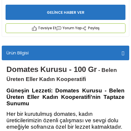
GELİNCE HABER VER
Tavsiye Et
Yorum Yap
Paylaş
İYECEKLER
Ürün Bilgisi
e TAZE ÜRETİM Ürünleri
Domates Kurusu - 100 Gr
- Belen
Üreten Eller Kadın Kooperatifi
Güneşin Lezzeti: Domates Kurusu - Belen
Üreten Eller Kadın Kooperatifi'nin Taptaze
Sunumu
Her bir kurutulmuş domates, kadın
üreticilerimizin özenli çalışması ve sevgi dolu
emeğiyle sofranıza özel bir lezzet katmaktadır.