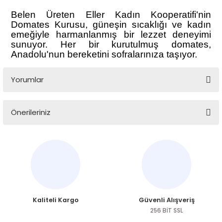
Belen Üreten Eller Kadın Kooperatifi'nin
Domates Kurusu, güneşin sıcaklığı ve kadın
emeğiyle harmanlanmış bir lezzet deneyimi
sunuyor. Her bir kurutulmuş domates,
Anadolu'nun bereketini sofralarınıza taşıyor.
Yorumlar
Önerileriniz
Bu ürüne ilk yorumu siz yapın!
Bu ürünün fiyat bilgisi, resim, ürün açıklamalarında ve diğer
konularda yetersiz gördüğünüz noktaları öneri formunu
Yorum Yaz
kullanarak tarafımıza iletebilirsiniz.
Görüş ve önerileriniz için teşekkür ederiz.
Ürün resmi kalitesiz, bozuk veya görüntülenemiyor.
Kaliteli Kargo
Güvenli Alışveriş
Ürün açıklamasında eksik bilgiler bulunuyor.
256 BİT SSL
Ürün bilgilerinde hatalar bulunuyor.