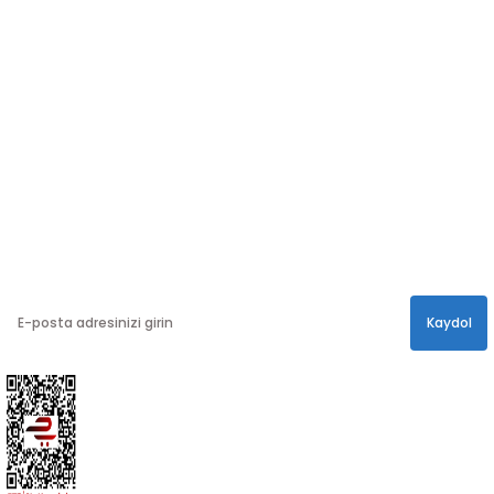
SOSYAL MEDYA
Sosyal medya hesaplarımızdan bizi
Takip edin!
info@hayathatay.com.tr
Instagram
Facebook
Twitter
E-BÜLTEN
En yeni kampanyalar, ve size özel sürprizler için
bültenimize kayıt olabilirsiniz.
Kaydol