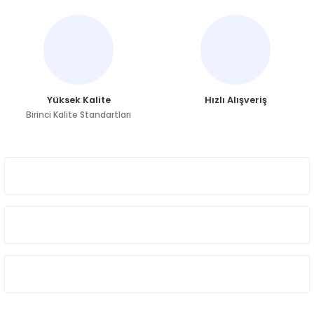
Ürün fiyatı diğer sitelerden daha pahalı.
Bu ürüne benzer farklı alternatifler olmalı.
Yüksek Kalite
Hızlı Alışveriş
Birinci Kalite Standartları
Gönder
ÜYELİK
HAKKIMIZDA
ÖNE ÇIKAN KATEGORİLER