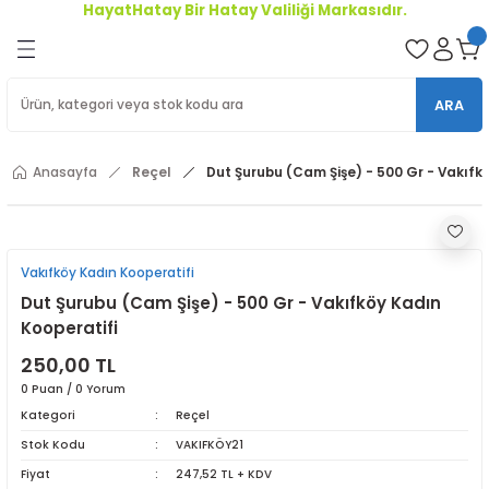
HayatHatay Bir Hatay Valiliği Markasıdır.
Geri Dön
oriler
ARA
ler
Anasayfa
Reçel
Dut Şurubu (Cam Şişe) - 500 Gr - Vakıfk
r
Vakıfköy Kadın Kooperatifi
Dut Şurubu (Cam Şişe) - 500 Gr - Vakıfköy Kadın
Kooperatifi
250,00 TL
0 Puan / 0 Yorum
Kategori
Reçel
Stok Kodu
VAKIFKÖY21
Fiyat
247,52 TL + KDV