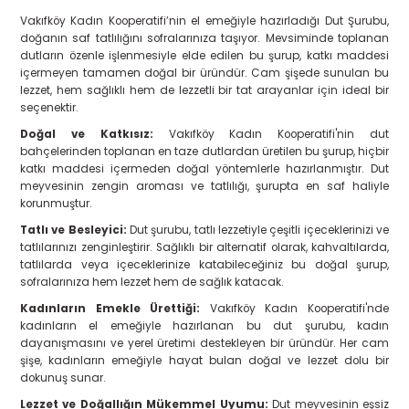
Vakıfköy Kadın Kooperatifi’nin el emeğiyle hazırladığı Dut Şurubu,
doğanın saf tatlılığını sofralarınıza taşıyor. Mevsiminde toplanan
dutların özenle işlenmesiyle elde edilen bu şurup, katkı maddesi
içermeyen tamamen doğal bir üründür. Cam şişede sunulan bu
lezzet, hem sağlıklı hem de lezzetli bir tat arayanlar için ideal bir
seçenektir.
Doğal ve Katkısız:
Vakıfköy Kadın Kooperatifi'nin dut
bahçelerinden toplanan en taze dutlardan üretilen bu şurup, hiçbir
katkı maddesi içermeden doğal yöntemlerle hazırlanmıştır. Dut
meyvesinin zengin aroması ve tatlılığı, şurupta en saf haliyle
korunmuştur.
Tatlı ve Besleyici:
Dut şurubu, tatlı lezzetiyle çeşitli içeceklerinizi ve
tatlılarınızı zenginleştirir. Sağlıklı bir alternatif olarak, kahvaltılarda,
tatlılarda veya içeceklerinize katabileceğiniz bu doğal şurup,
sofralarınıza hem lezzet hem de sağlık katacak.
Kadınların Emekle Ürettiği:
Vakıfköy Kadın Kooperatifi'nde
kadınların el emeğiyle hazırlanan bu dut şurubu, kadın
dayanışmasını ve yerel üretimi destekleyen bir üründür. Her cam
şişe, kadınların emeğiyle hayat bulan doğal ve lezzet dolu bir
dokunuş sunar.
Lezzet ve Doğallığın Mükemmel Uyumu:
Dut meyvesinin eşsiz