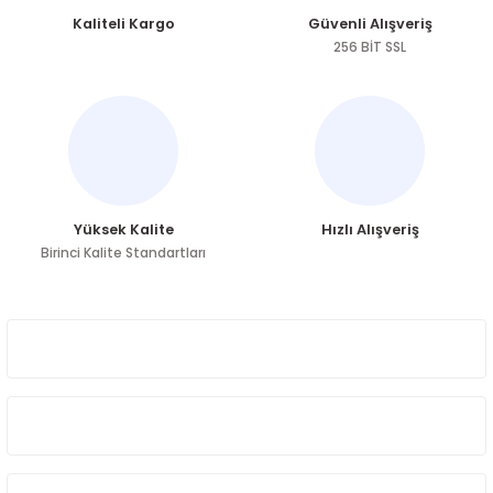
Ürün resmi kalitesiz, bozuk veya görüntülenemiyor.
Kaliteli Kargo
Güvenli Alışveriş
Ürün açıklamasında eksik bilgiler bulunuyor.
256 BİT SSL
Ürün bilgilerinde hatalar bulunuyor.
Ürün fiyatı diğer sitelerden daha pahalı.
Bu ürüne benzer farklı alternatifler olmalı.
Yüksek Kalite
Hızlı Alışveriş
Birinci Kalite Standartları
Gönder
ÜYELİK
HAKKIMIZDA