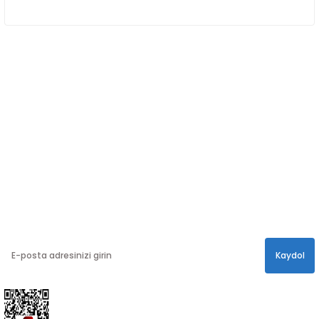
ÖNE ÇIKAN KATEGORİLER
SOSYAL MEDYA
Sosyal medya hesaplarımızdan bizi
Takip edin!
info@hayathatay.com.tr
Instagram
Facebook
Twitter
E-BÜLTEN
En yeni kampanyalar, ve size özel sürprizler için
bültenimize kayıt olabilirsiniz.
Kaydol