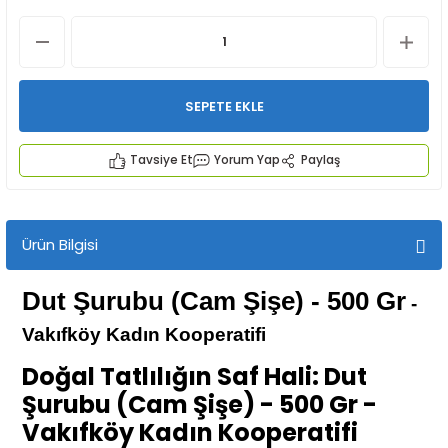
SEPETE EKLE
Tavsiye Et
Yorum Yap
Paylaş
İYECEKLER
e TAZE ÜRETİM Ürünleri
Ürün Bilgisi
Dut Şurubu (Cam Şişe)
- 500 Gr
-
Vakıfköy Kadın Kooperatifi
Doğal Tatlılığın Saf Hali: Dut
Şurubu (Cam Şişe) - 500 Gr
-
Vakıfköy Kadın Kooperatifi