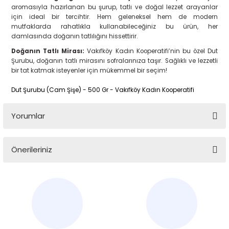
aromasıyla hazırlanan bu şurup, tatlı ve doğal lezzet arayanlar
için ideal bir tercihtir. Hem geleneksel hem de modern
mutfaklarda rahatlıkla kullanabileceğiniz bu ürün, her
damlasında doğanın tatlılığını hissettirir.
Doğanın Tatlı Mirası:
Vakıfköy Kadın Kooperatifi’nin bu özel Dut
Şurubu, doğanın tatlı mirasını sofralarınıza taşır. Sağlıklı ve lezzetli
bir tat katmak isteyenler için mükemmel bir seçim!
Dut Şurubu (Cam Şişe) - 500 Gr - Vakıfköy Kadın Kooperatifi
Yorumlar
Önerileriniz
Bu ürüne ilk yorumu siz yapın!
Bu ürünün fiyat bilgisi, resim, ürün açıklamalarında ve diğer
konularda yetersiz gördüğünüz noktaları öneri formunu
Yorum Yaz
kullanarak tarafımıza iletebilirsiniz.
Görüş ve önerileriniz için teşekkür ederiz.