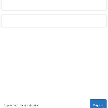
HAKKIMIZDA
ÖNE ÇIKAN KATEGORİLER
SOSYAL MEDYA
Sosyal medya hesaplarımızdan bizi
Takip edin!
info@hayathatay.com.tr
Instagram
Facebook
Twitter
E-BÜLTEN
En yeni kampanyalar, ve size özel sürprizler için
bültenimize kayıt olabilirsiniz.
Kaydol