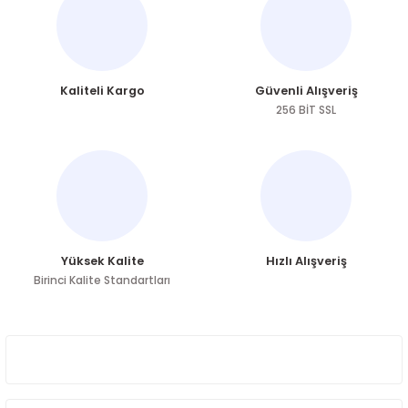
kullanarak tarafımıza iletebilirsiniz.
Görüş ve önerileriniz için teşekkür ederiz.
Ürün resmi kalitesiz, bozuk veya görüntülenemiyor.
Kaliteli Kargo
Güvenli Alışveriş
Ürün açıklamasında eksik bilgiler bulunuyor.
256 BİT SSL
Ürün bilgilerinde hatalar bulunuyor.
Ürün fiyatı diğer sitelerden daha pahalı.
Bu ürüne benzer farklı alternatifler olmalı.
Yüksek Kalite
Hızlı Alışveriş
Birinci Kalite Standartları
Gönder
ÜYELİK