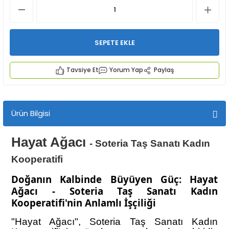
SEPETE EKLE
Tavsiye Et
Yorum Yap
Paylaş
İYECEKLER
e TAZE ÜRETİM Ürünleri
Ürün Bilgisi
Hayat Ağacı
-
Soteria Taş Sanatı Kadın
Kooperatifi
Doğanın Kalbinde Büyüyen Güç: Hayat
Ağacı - Soteria Taş Sanatı Kadın
Kooperatifi'nin Anlamlı İşçiliği
"Hayat Ağacı", Soteria Taş Sanatı Kadın