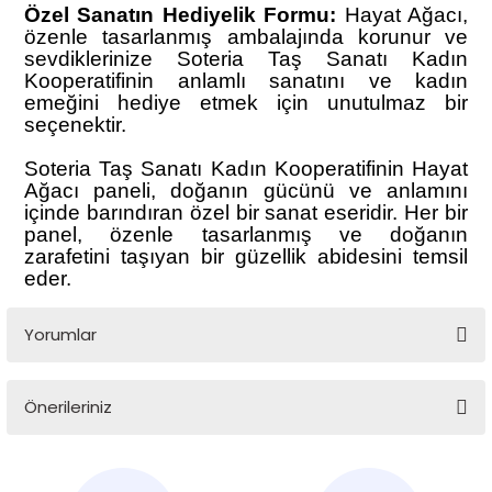
Özel Sanatın Hediyelik Formu:
Hayat Ağacı,
özenle tasarlanmış ambalajında korunur ve
sevdiklerinize Soteria Taş Sanatı Kadın
Kooperatifinin anlamlı sanatını ve kadın
emeğini hediye etmek için unutulmaz bir
seçenektir.
Soteria Taş Sanatı Kadın Kooperatifinin Hayat
Ağacı paneli, doğanın gücünü ve anlamını
içinde barındıran özel bir sanat eseridir. Her bir
panel, özenle tasarlanmış ve doğanın
zarafetini taşıyan bir güzellik abidesini temsil
eder.
Yorumlar
Önerileriniz
Bu ürüne ilk yorumu siz yapın!
Bu ürünün fiyat bilgisi, resim, ürün açıklamalarında ve diğer
konularda yetersiz gördüğünüz noktaları öneri formunu
Yorum Yaz