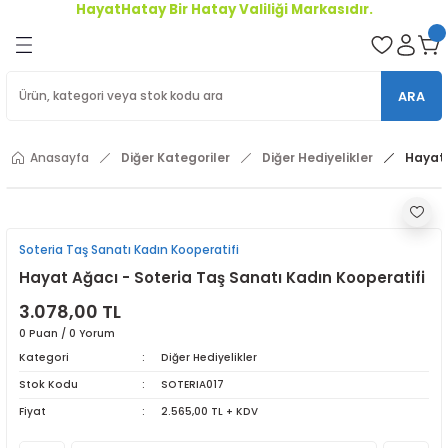
HayatHatay Bir Hatay Valiliği Markasıdır.
Geri Dön
oriler
ARA
ler
Anasayfa
Diğer Kategoriler
Diğer Hediyelikler
Hayat 
r
Soteria Taş Sanatı Kadın Kooperatifi
Hayat Ağacı - Soteria Taş Sanatı Kadın Kooperatifi
3.078,00 TL
0 Puan / 0 Yorum
Kategori
Diğer Hediyelikler
Stok Kodu
SOTERIA017
Fiyat
2.565,00 TL + KDV