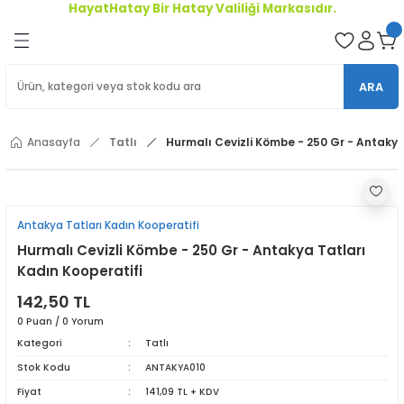
HayatHatay Bir Hatay Valiliği Markasıdır.
Geri Dön
oriler
ARA
ler
Anasayfa
Tatlı
Hurmalı Cevizli Kömbe - 250 Gr - Antakya
r
Antakya Tatları Kadın Kooperatifi
Hurmalı Cevizli Kömbe - 250 Gr - Antakya Tatları
Kadın Kooperatifi
142,50 TL
0 Puan / 0 Yorum
Kategori
Tatlı
Stok Kodu
ANTAKYA010
Fiyat
141,09 TL + KDV