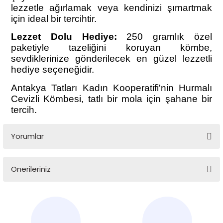
lezzetle ağırlamak veya kendinizi şımartmak
için ideal bir tercihtir.
Lezzet Dolu Hediye:
250 gramlık özel
paketiyle tazeliğini koruyan kömbe,
sevdiklerinize gönderilecek en güzel lezzetli
hediye seçeneğidir.
Antakya Tatları Kadın Kooperatifi'nin Hurmalı
Cevizli Kömbesi, tatlı bir mola için şahane bir
tercih.
Yorumlar
Önerileriniz
Bu ürüne ilk yorumu siz yapın!
Bu ürünün fiyat bilgisi, resim, ürün açıklamalarında ve diğer
konularda yetersiz gördüğünüz noktaları öneri formunu
Yorum Yaz
kullanarak tarafımıza iletebilirsiniz.
Görüş ve önerileriniz için teşekkür ederiz.