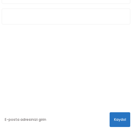
ÖNE ÇIKAN KATEGORİLER
SOSYAL MEDYA
Sosyal medya hesaplarımızdan bizi
Takip edin!
info@hayathatay.com.tr
Instagram
Facebook
Twitter
E-BÜLTEN
En yeni kampanyalar, ve size özel sürprizler için
bültenimize kayıt olabilirsiniz.
Kaydol