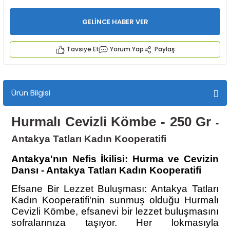
GELİNCE HABER VER
Tavsiye Et
Yorum Yap
Paylaş
İYECEKLER
Ürün Bilgisi
e TAZE ÜRETİM Ürünleri
Hurmalı Cevizli Kömbe - 250 Gr
-
Antakya Tatları Kadın Kooperatifi
Antakya'nın Nefis İkilisi: Hurma ve Cevizin
Dansı - Antakya Tatları Kadın Kooperatifi
Efsane Bir Lezzet Buluşması: Antakya Tatları
Kadın Kooperatifi'nin sunmuş olduğu Hurmalı
Cevizli Kömbe, efsanevi bir lezzet buluşmasını
sofralarınıza taşıyor. Her lokmasıyla