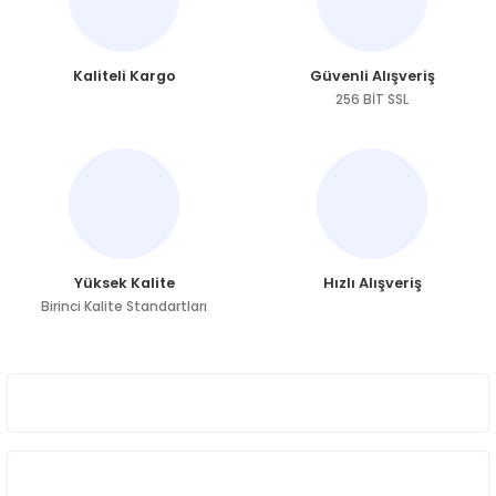
Ürün resmi kalitesiz, bozuk veya görüntülenemiyor.
Kaliteli Kargo
Güvenli Alışveriş
Ürün açıklamasında eksik bilgiler bulunuyor.
256 BİT SSL
Ürün bilgilerinde hatalar bulunuyor.
Ürün fiyatı diğer sitelerden daha pahalı.
Bu ürüne benzer farklı alternatifler olmalı.
Yüksek Kalite
Hızlı Alışveriş
Birinci Kalite Standartları
Gönder
ÜYELİK
HAKKIMIZDA