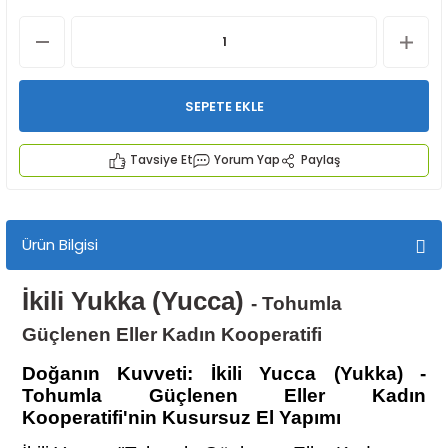
SEPETE EKLE
Tavsiye Et
Yorum Yap
Paylaş
İYECEKLER
e TAZE ÜRETİM Ürünleri
Ürün Bilgisi
İkili Yukka (Yucca)
- Tohumla
Güçlenen Eller Kadın Kooperatifi
Doğanın Kuvveti: İkili Yucca (Yukka) -
Tohumla Güçlenen Eller Kadın
Kooperatifi'nin Kusursuz El Yapımı