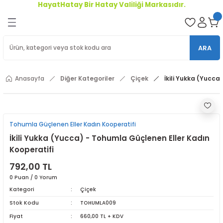
HayatHatay Bir Hatay Valiliği Markasıdır.
Geri Dön
oriler
ARA
ler
Anasayfa
Diğer Kategoriler
Çiçek
İkili Yukka (Yucca
r
Tohumla Güçlenen Eller Kadın Kooperatifi
İkili Yukka (Yucca) - Tohumla Güçlenen Eller Kadın
Kooperatifi
792,00 TL
0 Puan / 0 Yorum
Kategori
Çiçek
Stok Kodu
TOHUMLA009
Fiyat
660,00 TL + KDV