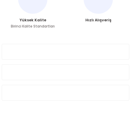
Yüksek Kalite
Hızlı Alışveriş
Birinci Kalite Standartları
Gönder
ÜYELİK
HAKKIMIZDA
ÖNE ÇIKAN KATEGORİLER
SOSYAL MEDYA
Sosyal medya hesaplarımızdan bizi
Takip edin!