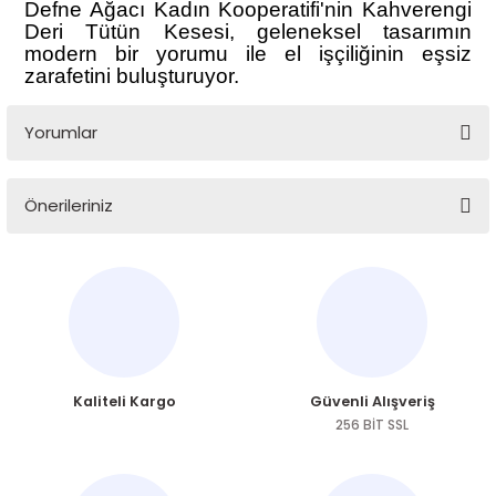
Defne Ağacı Kadın Kooperatifi'nin Kahverengi
Deri Tütün Kesesi, geleneksel tasarımın
modern bir yorumu ile el işçiliğinin eşsiz
zarafetini buluşturuyor.
Yorumlar
Önerileriniz
Bu ürüne ilk yorumu siz yapın!
Bu ürünün fiyat bilgisi, resim, ürün açıklamalarında ve diğer
konularda yetersiz gördüğünüz noktaları öneri formunu
Yorum Yaz
kullanarak tarafımıza iletebilirsiniz.
Görüş ve önerileriniz için teşekkür ederiz.
Ürün resmi kalitesiz, bozuk veya görüntülenemiyor.
Kaliteli Kargo
Güvenli Alışveriş
Ürün açıklamasında eksik bilgiler bulunuyor.
256 BİT SSL
Ürün bilgilerinde hatalar bulunuyor.
Ürün fiyatı diğer sitelerden daha pahalı.