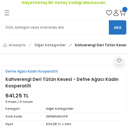
HayatHatay Bir Hatay Valiliği Markasıdır.
Geri Dön
oriler
ARA
ler
Anasayfa
Diğer Kategoriler
Kahverengi Deri Tütün Kesesi
r
Defne Ağacı Kadın Kooperatifi
Kahverengi Deri Tütün Kesesi - Defne Ağacı Kadın
Kooperatifi
641,25 TL
0 Puan / 0 Yorum
Kategori
Diğer Kategoriler
Stok Kodu
DEFNEAGACI14
Fiyat
534,38 TL + KDV