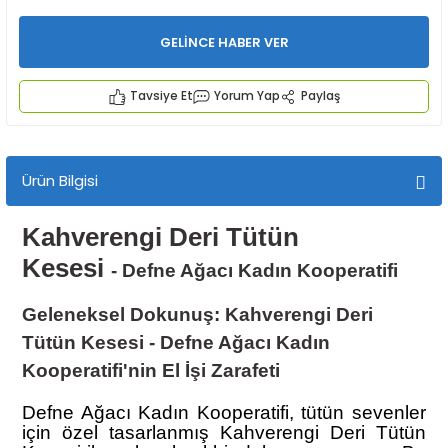
GELİNCE HABER VER
Tavsiye Et
Yorum Yap
Paylaş
İYECEKLER
Ürün Bilgisi
e TAZE ÜRETİM Ürünleri
Kahverengi Deri
Tütün
Kesesi
-
Defne Ağacı Kadın Kooperatifi
Geleneksel Dokunuş: Kahverengi Deri
Tütün Kesesi - Defne Ağacı Kadın
Kooperatifi'nin El İşi Zarafeti
Defne Ağacı Kadın Kooperatifi, tütün sevenler
için özel tasarlanmış
Kahverengi
Deri Tütün