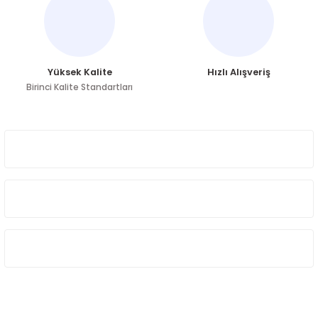
Bu ürüne benzer farklı alternatifler olmalı.
Yüksek Kalite
Hızlı Alışveriş
Birinci Kalite Standartları
Gönder
ÜYELİK
HAKKIMIZDA
ÖNE ÇIKAN KATEGORİLER
SOSYAL MEDYA
Sosyal medya hesaplarımızdan bizi