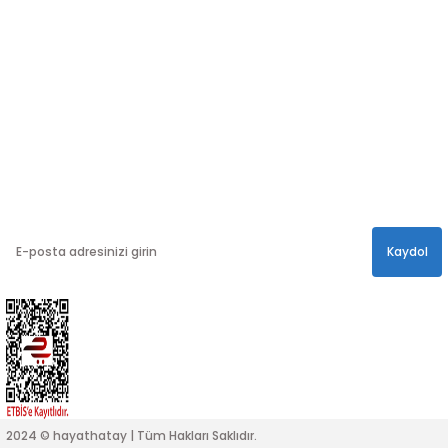
Takip edin!
info@hayathatay.com.tr
Instagram
Facebook
Twitter
E-BÜLTEN
En yeni kampanyalar, ve size özel sürprizler için
bültenimize kayıt olabilirsiniz.
Kaydol
2024 © hayathatay | Tüm Hakları Saklıdır.