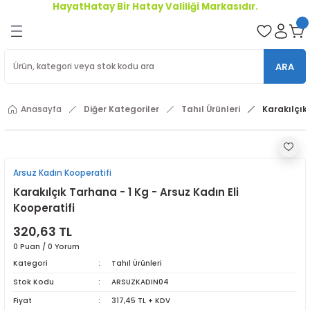
HayatHatay Bir Hatay Valiliği Markasıdır.
Geri Dön
oriler
ARA
ler
Anasayfa
Diğer Kategoriler
Tahıl Ürünleri
Karakılçık 
r
Arsuz Kadın Kooperatifi
Karakılçık Tarhana - 1 Kg - Arsuz Kadın Eli
Kooperatifi
320,63 TL
0 Puan / 0 Yorum
Kategori
Tahıl Ürünleri
Stok Kodu
ARSUZKADIN04
Fiyat
317,45 TL + KDV