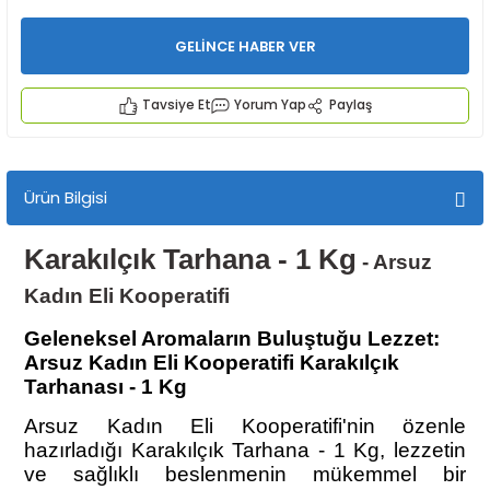
GELİNCE HABER VER
Tavsiye Et
Yorum Yap
Paylaş
İYECEKLER
Ürün Bilgisi
e TAZE ÜRETİM Ürünleri
Karakılçık Tarhana - 1 Kg
- Arsuz
Kadın Eli Kooperatifi
Geleneksel Aromaların Buluştuğu Lezzet:
Arsuz Kadın Eli Kooperatifi Karakılçık
Tarhanası - 1 Kg
Arsuz Kadın Eli Kooperatifi'nin özenle
hazırladığı Karakılçık Tarhana - 1 Kg, lezzetin
ve sağlıklı beslenmenin mükemmel bir