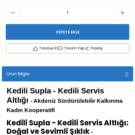
SEPETE EKLE
Tavsiye Et
Yorum Yap
Paylaş
İYECEKLER
e TAZE ÜRETİM Ürünleri
Ürün Bilgisi
Kedili Supla - Kedili Servis
Altlığı
- Akdeniz Sürdürülebilir Kalkınma
Kadın Kooperatifi
Kedili Supla - Kedili Servis Altlığı:
Doğal ve Sevimli Şıklık
-