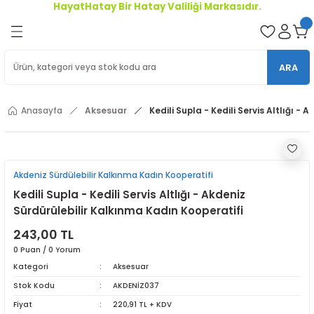
HayatHatay Bir Hatay Valiliği Markasıdır.
Geri Dön
oriler
ARA
ler
Anasayfa
Aksesuar
Kedili Supla - Kedili Servis Altlığı -
r
Akdeniz Sürdülebilir Kalkınma Kadın Kooperatifi
Kedili Supla - Kedili Servis Altlığı - Akdeniz
Sürdürülebilir Kalkınma Kadın Kooperatifi
243,00 TL
0 Puan / 0 Yorum
Kategori
Aksesuar
Stok Kodu
AKDENİZ037
Fiyat
220,91 TL + KDV