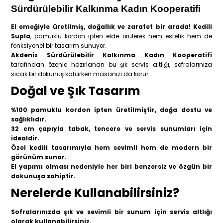
Sürdürülebilir Kalkınma Kadın Kooperatifi
El emeğiyle üretilmiş, doğallık ve zarafet bir arada!
Kedili
Supla
, pamuklu kordon ipten elde örülerek hem estetik hem de
fonksiyonel bir tasarım sunuyor.
Akdeniz Sürdürülebilir Kalkınma Kadın Kooperatifi
tarafından özenle hazırlanan bu şık servis altlığı, sofralarınıza
sıcak bir dokunuş katarken masanızı da korur.
Doğal ve Şık Tasarım
%100 pamuklu kordon ipten üretilmiştir, doğa dostu ve
sağlıklıdır.
32 cm çapıyla tabak, tencere ve servis sunumları için
idealdir.
Özel kedili tasarımıyla hem sevimli hem de modern bir
görünüm sunar.
El yapımı olması nedeniyle her biri benzersiz ve özgün bir
dokunuşa sahiptir.
Nerelerde Kullanabilirsiniz?
Sofralarınızda şık ve sevimli bir sunum için servis altlığı
olarak kullanabilirsiniz.