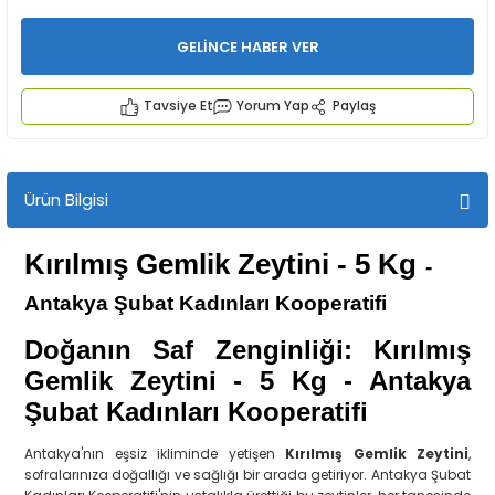
GELİNCE HABER VER
Tavsiye Et
Yorum Yap
Paylaş
İYECEKLER
Ürün Bilgisi
e TAZE ÜRETİM Ürünleri
Kırılmış Gemlik Zeytini - 5 Kg
-
Antakya Şubat Kadınları
Kooperatifi
Doğanın Saf Zenginliği: Kırılmış
Gemlik Zeytini - 5 Kg
- Antakya
Şubat Kadınları Kooperatifi
Antakya'nın eşsiz ikliminde yetişen
Kırılmış Gemlik Zeytini
,
sofralarınıza doğallığı ve sağlığı bir arada getiriyor. Antakya Şubat