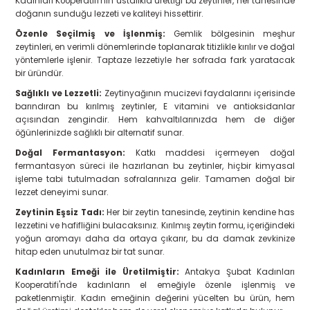
Kadınları Kooperatifi'nin ustalıkla ürettiği bu zeytinler, her tanesinde
doğanın sunduğu lezzeti ve kaliteyi hissettirir.
Özenle Seçilmiş ve İşlenmiş:
Gemlik bölgesinin meşhur
zeytinleri, en verimli dönemlerinde toplanarak titizlikle kırılır ve doğal
yöntemlerle işlenir. Taptaze lezzetiyle her sofrada fark yaratacak
bir üründür.
Sağlıklı ve Lezzetli:
Zeytinyağının mucizevi faydalarını içerisinde
barındıran bu kırılmış zeytinler, E vitamini ve antioksidanlar
açısından zengindir. Hem kahvaltılarınızda hem de diğer
öğünlerinizde sağlıklı bir alternatif sunar.
Doğal Fermantasyon:
Katkı maddesi içermeyen doğal
fermantasyon süreci ile hazırlanan bu zeytinler, hiçbir kimyasal
işleme tabi tutulmadan sofralarınıza gelir. Tamamen doğal bir
lezzet deneyimi sunar.
Zeytinin Eşsiz Tadı:
Her bir zeytin tanesinde, zeytinin kendine has
lezzetini ve hafifliğini bulacaksınız. Kırılmış zeytin formu, içeriğindeki
yoğun aromayı daha da ortaya çıkarır, bu da damak zevkinize
hitap eden unutulmaz bir tat sunar.
Kadınların Emeği ile Üretilmiştir:
Antakya Şubat Kadınları
Kooperatifi'nde kadınların el emeğiyle özenle işlenmiş ve
paketlenmiştir. Kadın emeğinin değerini yücelten bu ürün, hem