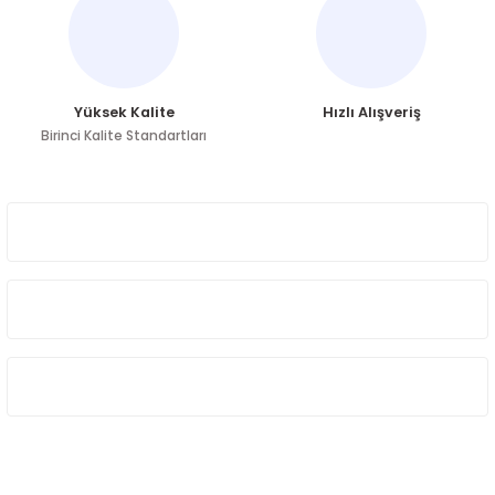
Bu ürüne benzer farklı alternatifler olmalı.
Yüksek Kalite
Hızlı Alışveriş
Birinci Kalite Standartları
Gönder
ÜYELİK
HAKKIMIZDA
ÖNE ÇIKAN KATEGORİLER
SOSYAL MEDYA
Sosyal medya hesaplarımızdan bizi