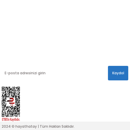
Takip edin!
info@hayathatay.com.tr
Instagram
Facebook
Twitter
E-BÜLTEN
En yeni kampanyalar, ve size özel sürprizler için
bültenimize kayıt olabilirsiniz.
Kaydol
2024 © hayathatay | Tüm Hakları Saklıdır.