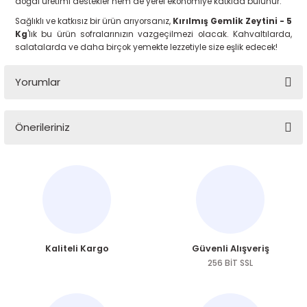
doğal üretimi destekler hem de yerel ekonomiye katkıda bulunur.
Sağlıklı ve katkısız bir ürün arıyorsanız,
Kırılmış Gemlik Zeytini - 5
Kg
'lık bu ürün sofralarınızın vazgeçilmezi olacak. Kahvaltılarda,
salatalarda ve daha birçok yemekte lezzetiyle size eşlik edecek!
Yorumlar
Önerileriniz
Bu ürüne ilk yorumu siz yapın!
Bu ürünün fiyat bilgisi, resim, ürün açıklamalarında ve diğer
konularda yetersiz gördüğünüz noktaları öneri formunu
Yorum Yaz
kullanarak tarafımıza iletebilirsiniz.
Görüş ve önerileriniz için teşekkür ederiz.
Ürün resmi kalitesiz, bozuk veya görüntülenemiyor.
Kaliteli Kargo
Güvenli Alışveriş
Ürün açıklamasında eksik bilgiler bulunuyor.
256 BİT SSL
Ürün bilgilerinde hatalar bulunuyor.
Ürün fiyatı diğer sitelerden daha pahalı.