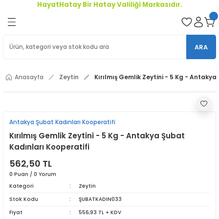
HayatHatay Bir Hatay Valiliği Markasıdır.
Geri Dön
oriler
ARA
ler
Anasayfa
Zeytin
Kırılmış Gemlik Zeytini - 5 Kg - Antakya
r
Antakya Şubat Kadınları Kooperatifi
Kırılmış Gemlik Zeytini - 5 Kg - Antakya Şubat
Kadınları Kooperatifi
562,50 TL
0 Puan / 0 Yorum
Kategori
Zeytin
Stok Kodu
ŞUBATKADIN033
Fiyat
556,93 TL + KDV