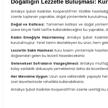
Doğallığın Lezzetle Buluşması: Kur
Antakya Şubat Kadınları Kooperatifi’nin titizlikle hazırl
özenle toplanan yapraklar, doğal yöntemlerle kurutulmuş ve
Doğal ve Katkısız:
Tamamen katkısız ve doğal yöntemlerl
üzere birçok farklı tarifte kullanabileceğiniz bu yapraklar, d
Kadın Emeğiyle Hazırlanmış:
Antakya Şubat Kadınları 
kurutulmuştur. Yerel tarımı destekleyen bu ürün, hem gele
Lezzetin Saklı Hazinesi:
Kuru basım yöntemiyle hazırlanm
doğasından gelen bu lezzeti hissedeceksiniz.
Geleneksel Sofraların Vazgeçilmezi:
Antakya mutfağını
kolay sarılabilir dokusuyla yemeklerinizi daha da lezzetlendir
Her Mevsime Uygun:
Uzun süre saklanabilir yapısıyla he
özel davetlerinizde rahatlıkla kullanabilirsiniz.
Antakya Şubat Kadınları Kooperatifi’nin özenle ürettiği bu 