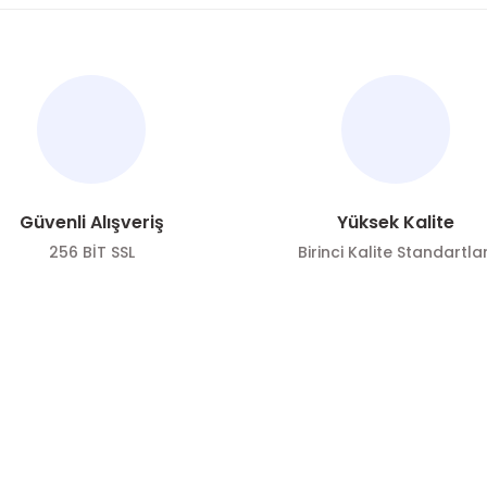
nularda yetersiz gördüğünüz noktaları öneri formunu kullanarak tarafımı
Bu ürüne ilk yorumu siz yapın!
Yorum Yaz
Güvenli Alışveriş
Yüksek Kalite
256 BİT SSL
Birinci Kalite Standartlar
ÖNE ÇIKAN KATEGORİLER
SOSYAL ME
Gönder
Zeytin
Sosyal medya h
bizi
Zeytinyağı
Takip edin!