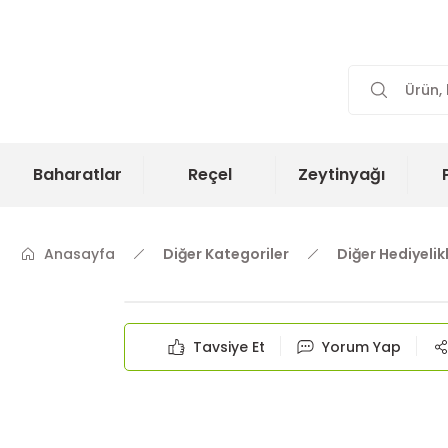
Baharatlar
Reçel
Zeytinyağı
Anasayfa
Diğer Kategoriler
Diğer Hediyelik
Tavsiye Et
Yorum Yap