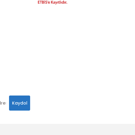
hatay.com.tr
m
alar, ve size
in
 olabilirsiniz.
Kaydol