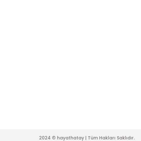
Şifremi Unuttum
Üyelik Sözleş
Sepetiniz
Kişisel Veriler 
Kargo Sorgula
Çerez Politika
İşlem Rehberi
Garanti ve İa
Gizlilik Koşullar
Mesafeli Satı
2024 © hayathatay | Tüm Hakları Saklıdır.