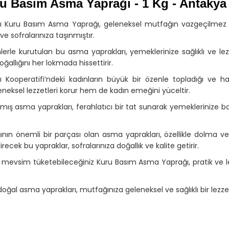
u Basım Asma Yaprağı - 1 Kg - Antakya 
adığı Kuru Basım Asma Yaprağı, geleneksel mutfağın vazgeçilmez l
 sofralarınıza taşınmıştır.
e kurutulan bu asma yaprakları, yemeklerinize sağlıklı ve lez
oğallığını her lokmada hissettirir.
Kooperatifi’ndeki kadınların büyük bir özenle topladığı ve ha
neksel lezzetleri korur hem de kadın emeğini yüceltir.
ış asma yaprakları, ferahlatıcı bir tat sunarak yemeklerinize b
n önemli bir parçası olan asma yaprakları, özellikle dolma ve 
ecek bu yapraklar, sofralarınıza doğallık ve kalite getirir.
r mevsim tüketebileceğiniz Kuru Basım Asma Yaprağı, pratik ve lez
doğal asma yaprakları, mutfağınıza geleneksel ve sağlıklı bir lezz