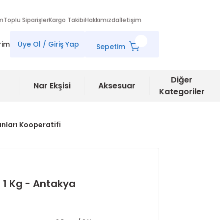
im
Toplu Siparişler
Kargo Takibi
Hakkımızda
İletişim
rim
Üye Ol / Giriş Yap
Sepetim
Diğer
Nar Ekşisi
Aksesuar
Kategoriler
nları Kooperatifi
 1 Kg - Antakya