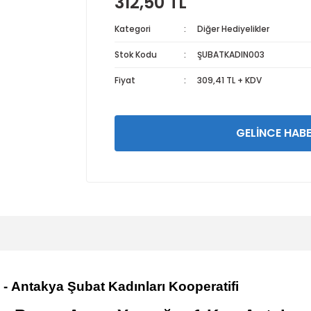
312,50 TL
Kategori
Diğer Hediyelikler
Stok Kodu
ŞUBATKADIN003
Fiyat
309,41 TL + KDV
GELİNCE HABE
-
Antakya Şubat Kadınları
Kooperatifi