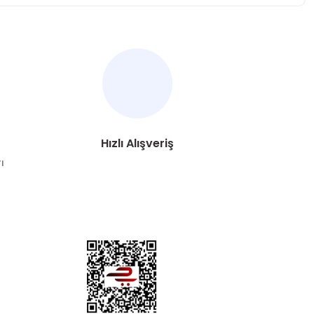
za iletebilirsiniz.
Hızlı Alışveriş
ı
DYA
esaplarımızdan