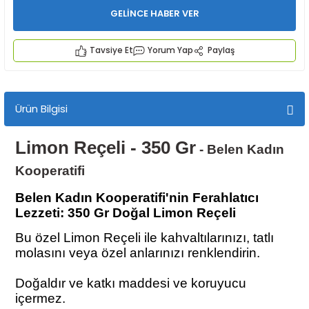
GELİNCE HABER VER
Tavsiye Et
Yorum Yap
Paylaş
Ürün Bilgisi
İYECEKLER
Limon Reçeli - 350 Gr
- Belen Kadın
e TAZE ÜRETİM Ürünleri
Kooperatifi
Belen Kadın Kooperatifi'nin Ferahlatıcı
Lezzeti: 350 Gr Doğal Limon Reçeli
Bu özel Limon Reçeli ile kahvaltılarınızı, tatlı
molasını veya özel anlarınızı renklendirin.
Doğaldır ve katkı maddesi ve koruyucu
içermez.