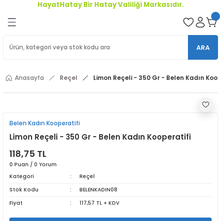
HayatHatay Bir Hatay Valiliği Markasıdır.
Geri Dön
oriler
ARA
ler
Anasayfa
Reçel
Limon Reçeli - 350 Gr - Belen Kadın Koop
r
Belen Kadın Kooperatifi
Limon Reçeli - 350 Gr - Belen Kadın Kooperatifi
118,75 TL
0 Puan / 0 Yorum
Kategori
Reçel
Stok Kodu
BELENKADIN08
Fiyat
117,57 TL + KDV