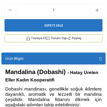
SEPETE EKLE
Tavsiye Et
Yorum Yap
Paylaş
İYECEKLER
e TAZE ÜRETİM Ürünleri
Ürün Bilgisi
Mandalina (Dobashi)
- Hatay Üreten
Eller Kadın Kooperatifi
Dobashi mandinası, genellikle soğuk iklimlere
dayanıklı, aromatik ve lezzetli bir mandina
çeşididir. Mandalina fidanını dikmek için
aşağıdaki adımları takip edebilirsiniz: