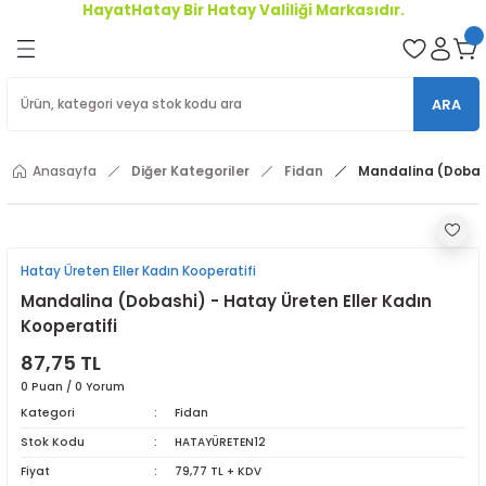
HayatHatay Bir Hatay Valiliği Markasıdır.
Geri Dön
oriler
ARA
ler
Anasayfa
Diğer Kategoriler
Fidan
Mandalina (Dobash
r
Hatay Üreten Eller Kadın Kooperatifi
Mandalina (Dobashi) - Hatay Üreten Eller Kadın
Kooperatifi
87,75 TL
0 Puan / 0 Yorum
Kategori
Fidan
Stok Kodu
HATAYÜRETEN12
Fiyat
79,77 TL + KDV