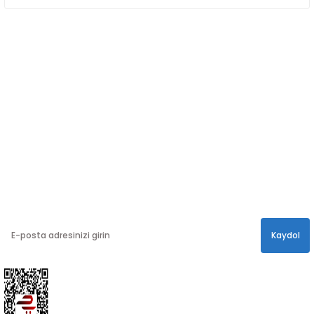
SOSYAL MEDYA
Sosyal medya hesaplarımızdan bizi
Takip edin!
info@hayathatay.com.tr
Instagram
Facebook
Twitter
E-BÜLTEN
En yeni kampanyalar, ve size özel sürprizler için
bültenimize kayıt olabilirsiniz.
Kaydol