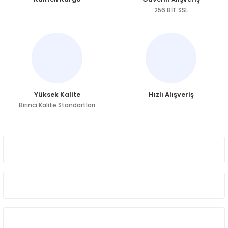
Ürün açıklamasında eksik bilgiler bulunuyor.
256 BİT SSL
Ürün bilgilerinde hatalar bulunuyor.
Ürün fiyatı diğer sitelerden daha pahalı.
Bu ürüne benzer farklı alternatifler olmalı.
Yüksek Kalite
Hızlı Alışveriş
Birinci Kalite Standartları
Gönder
ÜYELİK
HAKKIMIZDA
ÖNE ÇIKAN KATEGORİLER