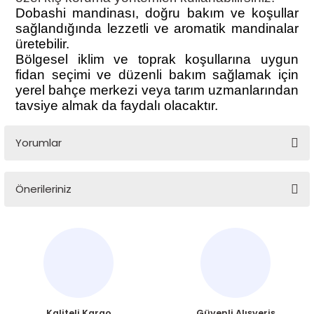
Dobashi mandinası, doğru bakım ve koşullar
sağlandığında lezzetli ve aromatik mandinalar
üretebilir.
Bölgesel iklim ve toprak koşullarına uygun
fidan seçimi ve düzenli bakım sağlamak için
yerel bahçe merkezi veya tarım uzmanlarından
tavsiye almak da faydalı olacaktır.
Yorumlar
Önerileriniz
Bu ürüne ilk yorumu siz yapın!
Bu ürünün fiyat bilgisi, resim, ürün açıklamalarında ve diğer
konularda yetersiz gördüğünüz noktaları öneri formunu
Yorum Yaz
kullanarak tarafımıza iletebilirsiniz.
Görüş ve önerileriniz için teşekkür ederiz.
Ürün resmi kalitesiz, bozuk veya görüntülenemiyor.
Kaliteli Kargo
Güvenli Alışveriş