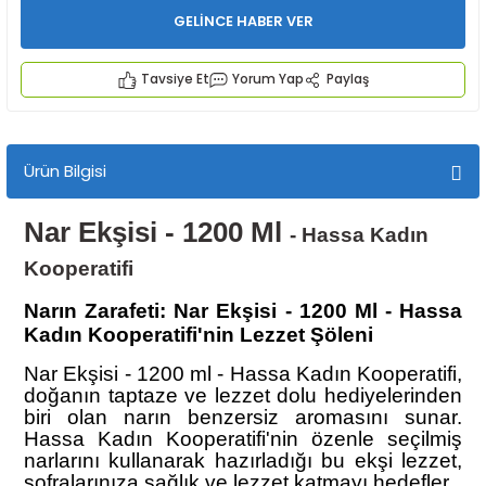
GELİNCE HABER VER
Tavsiye Et
Yorum Yap
Paylaş
Ürün Bilgisi
İYECEKLER
Nar Ekşisi - 1200 Ml
-
Hassa Kadın
e TAZE ÜRETİM Ürünleri
Kooperatifi
Narın Zarafeti: Nar Ekşisi - 1200 Ml - Hassa
Kadın Kooperatifi'nin Lezzet Şöleni
Nar Ekşisi - 1200 ml - Hassa Kadın Kooperatifi,
doğanın taptaze ve lezzet dolu hediyelerinden
biri olan narın benzersiz aromasını sunar.
Hassa Kadın Kooperatifi'nin özenle seçilmiş
narlarını kullanarak hazırladığı bu ekşi lezzet,
sofralarınıza sağlık ve lezzet katmayı hedefler.