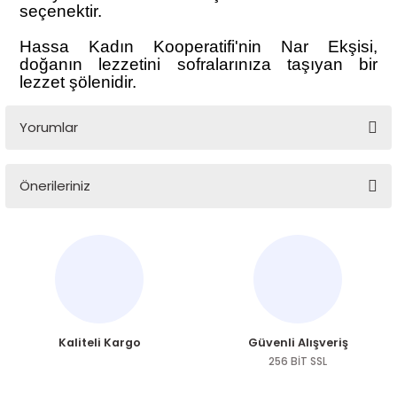
seçenektir.
Hassa Kadın Kooperatifi'nin Nar Ekşisi,
doğanın lezzetini sofralarınıza taşıyan bir
lezzet şölenidir.
Yorumlar
Önerileriniz
Bu ürüne ilk yorumu siz yapın!
Bu ürünün fiyat bilgisi, resim, ürün açıklamalarında ve diğer
konularda yetersiz gördüğünüz noktaları öneri formunu
Yorum Yaz
kullanarak tarafımıza iletebilirsiniz.
Görüş ve önerileriniz için teşekkür ederiz.
Ürün resmi kalitesiz, bozuk veya görüntülenemiyor.
Kaliteli Kargo
Güvenli Alışveriş
Ürün açıklamasında eksik bilgiler bulunuyor.
256 BİT SSL
Ürün bilgilerinde hatalar bulunuyor.