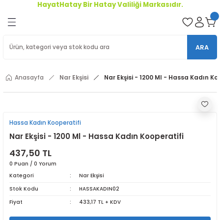
HayatHatay Bir Hatay Valiliği Markasıdır.
Geri Dön
oriler
ARA
ler
Anasayfa
Nar Ekşisi
Nar Ekşisi - 1200 Ml - Hassa Kadın Ko
r
Hassa Kadın Kooperatifi
Nar Ekşisi - 1200 Ml - Hassa Kadın Kooperatifi
437,50 TL
0 Puan / 0 Yorum
Kategori
Nar Ekşisi
Stok Kodu
HASSAKADIN02
Fiyat
433,17 TL + KDV