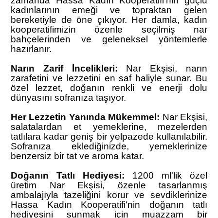
zamanda Hassa Kadın Kooperatifi'nin güçlü
kadınlarının emeği ve topraktan gelen
bereketiyle de öne çıkıyor. Her damla, kadın
kooperatifimizin özenle seçilmiş nar
bahçelerinden ve geleneksel yöntemlerle
hazırlanır.
Narın Zarif İncelikleri:
Nar Ekşisi, narın
zarafetini ve lezzetini en saf haliyle sunar. Bu
özel lezzet, doğanın renkli ve enerji dolu
dünyasını sofranıza taşıyor.
Her Lezzetin Yanında Mükemmel:
Nar Ekşisi,
salatalardan et yemeklerine, mezelerden
tatlılara kadar geniş bir yelpazede kullanılabilir.
Sofranıza eklediğinizde, yemeklerinize
benzersiz bir tat ve aroma katar.
Doğanın Tatlı Hediyesi:
1200 ml'lik özel
üretim Nar Ekşisi, özenle tasarlanmış
ambalajıyla tazeliğini korur ve sevdiklerinize
Hassa Kadın Kooperatifi'nin doğanın tatlı
hediyesini sunmak için muazzam bir