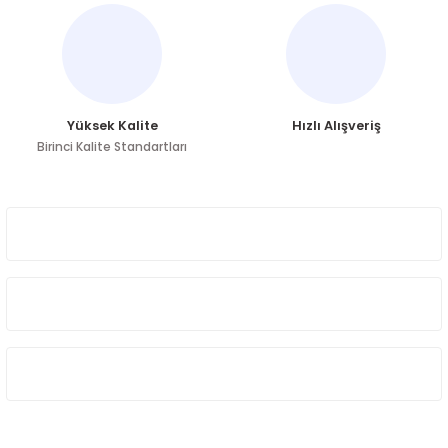
Ürün fiyatı diğer sitelerden daha pahalı.
Bu ürüne benzer farklı alternatifler olmalı.
Yüksek Kalite
Hızlı Alışveriş
Birinci Kalite Standartları
Gönder
ÜYELİK
HAKKIMIZDA
ÖNE ÇIKAN KATEGORİLER
SOSYAL MEDYA