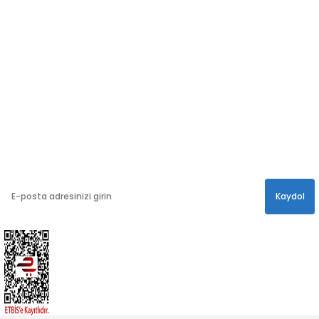
Sosyal medya hesaplarımızdan bizi
Takip edin!
info@hayathatay.com.tr
Instagram
Facebook
Twitter
E-BÜLTEN
En yeni kampanyalar, ve size özel sürprizler için
bültenimize kayıt olabilirsiniz.
Kaydol