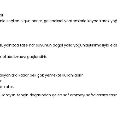
ir.
enle seçilen olgun narlar, geleneksel yöntemlerle kaynatılarak yoğ
 yalnızca taze nar suyunun doğal yolla yoğunlaştırılmasıyla elde 
 metabolizmayı güçlendirir.
asyonlara kadar pek çok yemekte kullanılabilir.
r.
k katar.
Hatay’ın zengin doğasından gelen saf aromayı sofralarınıza taşır