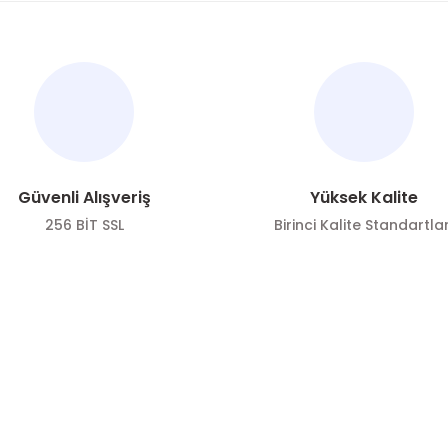
nularda yetersiz gördüğünüz noktaları öneri formunu kullanarak tarafımı
Bu ürüne ilk yorumu siz yapın!
Yorum Yaz
Güvenli Alışveriş
Yüksek Kalite
256 BİT SSL
Birinci Kalite Standartlar
ÖNE ÇIKAN KATEGORİLER
SOSYAL ME
Gönder
Zeytin
Sosyal medya h
bizi
Zeytinyağı
Takip edin!