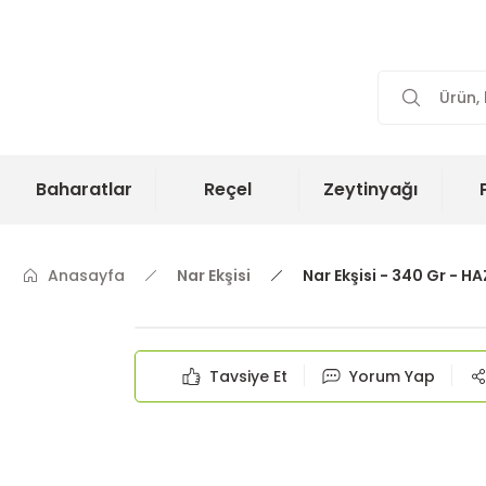
Baharatlar
Reçel
Zeytinyağı
Anasayfa
Nar Ekşisi
Nar Ekşisi - 340 Gr - H
Tavsiye Et
Yorum Yap