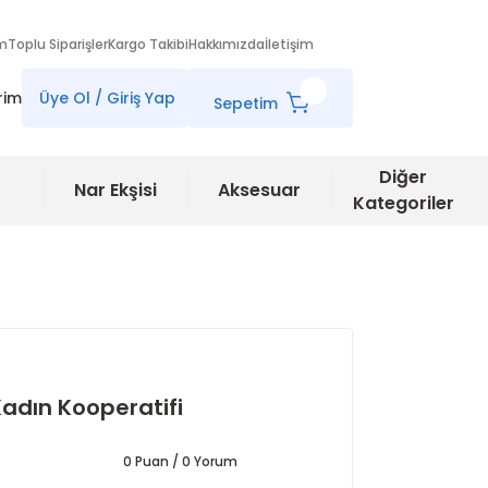
im
Toplu Siparişler
Kargo Takibi
Hakkımızda
İletişim
rim
Üye Ol / Giriş Yap
Sepetim
Diğer
Nar Ekşisi
Aksesuar
Kategoriler
Kadın Kooperatifi
0 Puan / 0 Yorum