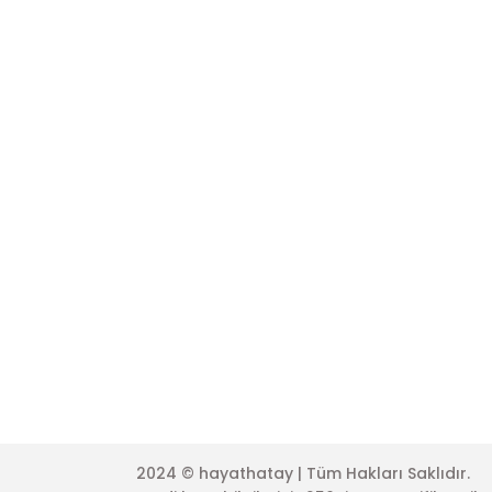
Şifremi Unuttum
Üyelik Sözleş
Sepetiniz
Kişisel Veriler 
Kargo Sorgula
Çerez Politika
İşlem Rehberi
Garanti ve İa
Gizlilik Koşullar
Mesafeli Satı
2024 © hayathatay | Tüm Hakları Saklıdır.