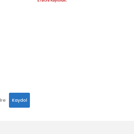
hatay.com.tr
m
alar, ve size
in
 olabilirsiniz.
Kaydol