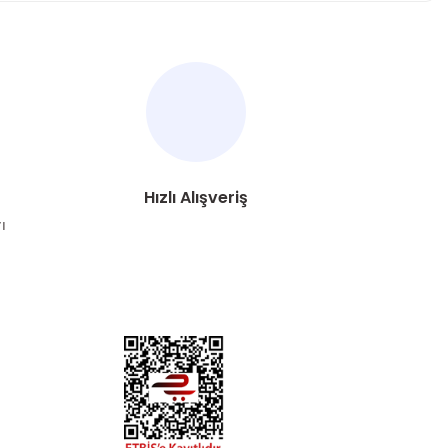
za iletebilirsiniz.
Hızlı Alışveriş
ı
DYA
esaplarımızdan