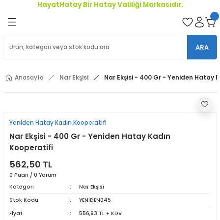
HayatHatay Bir Hatay Valiliği Markasıdır.
Geri Dön
oriler
ARA
ler
Anasayfa
Nar Ekşisi
Nar Ekşisi - 400 Gr - Yeniden Hatay 
r
Yeniden Hatay Kadın Kooperatifi
Nar Ekşisi - 400 Gr - Yeniden Hatay Kadın
Kooperatifi
562,50 TL
0 Puan / 0 Yorum
Kategori
Nar Ekşisi
Stok Kodu
YENİDEN045
Fiyat
556,93 TL + KDV