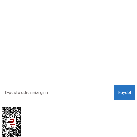
SOSYAL MEDYA
Sosyal medya hesaplarımızdan bizi
Takip edin!
info@hayathatay.com.tr
Instagram
Facebook
Twitter
E-BÜLTEN
En yeni kampanyalar, ve size özel sürprizler için
bültenimize kayıt olabilirsiniz.
Kaydol