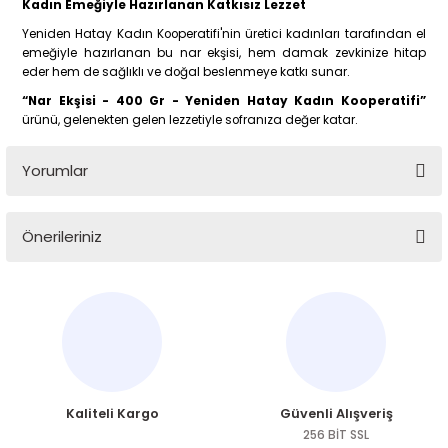
Kadın Emeğiyle Hazırlanan Katkısız Lezzet
Yeniden Hatay Kadın Kooperatifi'nin üretici kadınları tarafından el
emeğiyle hazırlanan bu nar ekşisi, hem damak zevkinize hitap
eder hem de sağlıklı ve doğal beslenmeye katkı sunar.
“Nar Ekşisi - 400 Gr - Yeniden Hatay Kadın Kooperatifi”
ürünü, gelenekten gelen lezzetiyle sofranıza değer katar.
Yorumlar
Önerileriniz
Bu ürüne ilk yorumu siz yapın!
Bu ürünün fiyat bilgisi, resim, ürün açıklamalarında ve diğer
konularda yetersiz gördüğünüz noktaları öneri formunu
Yorum Yaz
kullanarak tarafımıza iletebilirsiniz.
Görüş ve önerileriniz için teşekkür ederiz.
Ürün resmi kalitesiz, bozuk veya görüntülenemiyor.
Kaliteli Kargo
Güvenli Alışveriş
Ürün açıklamasında eksik bilgiler bulunuyor.
256 BİT SSL