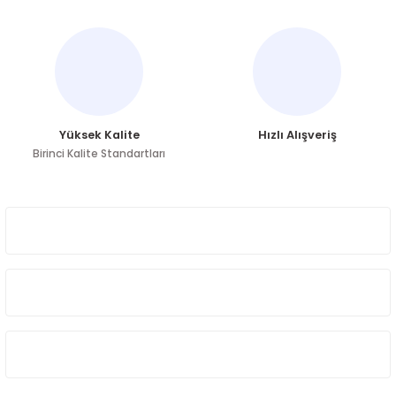
Ürün bilgilerinde hatalar bulunuyor.
Ürün fiyatı diğer sitelerden daha pahalı.
Bu ürüne benzer farklı alternatifler olmalı.
Yüksek Kalite
Hızlı Alışveriş
Birinci Kalite Standartları
Gönder
ÜYELİK
HAKKIMIZDA
ÖNE ÇIKAN KATEGORİLER