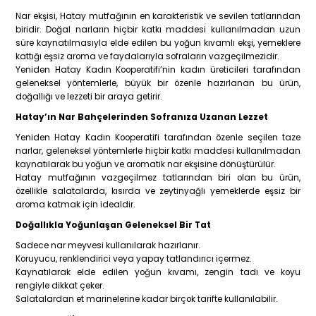
Nar ekşisi, Hatay mutfağının en karakteristik ve sevilen tatlarından
biridir. Doğal narların hiçbir katkı maddesi kullanılmadan uzun
süre kaynatılmasıyla elde edilen bu yoğun kıvamlı ekşi, yemeklere
kattığı eşsiz aroma ve faydalarıyla sofraların vazgeçilmezidir.
Yeniden Hatay Kadın Kooperatifi’nin kadın üreticileri tarafından
geleneksel yöntemlerle, büyük bir özenle hazırlanan bu ürün,
doğallığı ve lezzeti bir araya getirir.
Hatay’ın Nar Bahçelerinden Sofranıza Uzanan Lezzet
Yeniden Hatay Kadın Kooperatifi tarafından özenle seçilen taze
narlar, geleneksel yöntemlerle hiçbir katkı maddesi kullanılmadan
kaynatılarak bu yoğun ve aromatik nar ekşisine dönüştürülür.
Hatay mutfağının vazgeçilmez tatlarından biri olan bu ürün,
özellikle salatalarda, kısırda ve zeytinyağlı yemeklerde eşsiz bir
aroma katmak için idealdir.
Doğallıkla Yoğunlaşan Geleneksel Bir Tat
Sadece nar meyvesi kullanılarak hazırlanır.
Koruyucu, renklendirici veya yapay tatlandırıcı içermez.
Kaynatılarak elde edilen yoğun kıvamı, zengin tadı ve koyu
rengiyle dikkat çeker.
Salatalardan et marinelerine kadar birçok tarifte kullanılabilir.