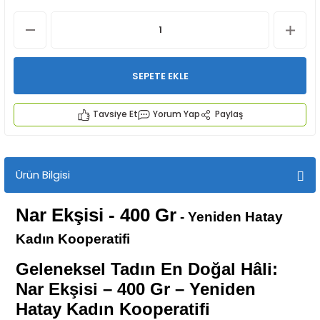
SEPETE EKLE
Tavsiye Et
Yorum Yap
Paylaş
İYECEKLER
e TAZE ÜRETİM Ürünleri
Ürün Bilgisi
Nar Ekşisi - 400 Gr
- Yeniden Hatay
Kadın Kooperatifi
Geleneksel Tadın En Doğal Hâli:
Nar Ekşisi – 400 Gr – Yeniden
Hatay Kadın Kooperatifi