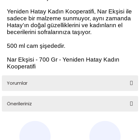
Yeniden Hatay Kadın Kooperatifi, Nar Ekşisi ile
sadece bir malzeme sunmuyor, aynı zamanda
Hatay'ın doğal güzelliklerini ve kadınların el
becerilerini sofralarınıza taşıyor.
500 ml cam şişededir.
Nar Ekşisi - 700 Gr - Yeniden Hatay Kadın
Kooperatifi
Yorumlar
Önerileriniz
Bu ürüne ilk yorumu siz yapın!
Bu ürünün fiyat bilgisi, resim, ürün açıklamalarında ve diğer
konularda yetersiz gördüğünüz noktaları öneri formunu
Yorum Yaz
kullanarak tarafımıza iletebilirsiniz.
Görüş ve önerileriniz için teşekkür ederiz.