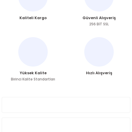
Ürün resmi kalitesiz, bozuk veya görüntülenemiyor.
Kaliteli Kargo
Güvenli Alışveriş
Ürün açıklamasında eksik bilgiler bulunuyor.
256 BİT SSL
Ürün bilgilerinde hatalar bulunuyor.
Ürün fiyatı diğer sitelerden daha pahalı.
Bu ürüne benzer farklı alternatifler olmalı.
Yüksek Kalite
Hızlı Alışveriş
Birinci Kalite Standartları
Gönder
ÜYELİK
HAKKIMIZDA