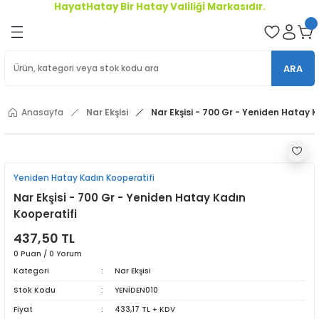
HayatHatay Bir Hatay Valiliği Markasıdır.
Geri Dön
oriler
ARA
ler
Anasayfa
Nar Ekşisi
Nar Ekşisi - 700 Gr - Yeniden Hatay 
r
Yeniden Hatay Kadın Kooperatifi
Nar Ekşisi - 700 Gr - Yeniden Hatay Kadın
Kooperatifi
437,50 TL
0 Puan / 0 Yorum
Kategori
Nar Ekşisi
Stok Kodu
YENİDEN010
Fiyat
433,17 TL + KDV