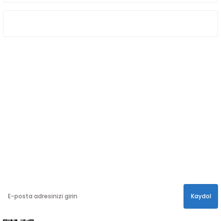
ÖNE ÇIKAN KATEGORİLER
SOSYAL MEDYA
Sosyal medya hesaplarımızdan bizi
Takip edin!
info@hayathatay.com.tr
Instagram
Facebook
Twitter
E-BÜLTEN
En yeni kampanyalar, ve size özel sürprizler için
bültenimize kayıt olabilirsiniz.
Kaydol