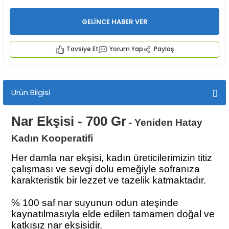
GELİNCE HABER VER
Tavsiye Et
Yorum Yap
Paylaş
İYECEKLER
Ürün Bilgisi
e TAZE ÜRETİM Ürünleri
Nar Ekşisi - 700 Gr
- Yeniden Hatay
Kadın Kooperatifi
Her damla nar ekşisi, kadın üreticilerimizin titiz
çalışması ve sevgi dolu emeğiyle sofranıza
karakteristik bir lezzet ve tazelik katmaktadır.
% 100 saf nar suyunun odun ateşinde
kaynatılmasıyla elde edilen tamamen doğal ve
katkısız nar ekşisidir.