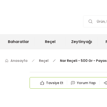
Baharatlar
Reçel
Zeytinyağı
Anasayfa
Reçel
Nar Reçeli - 500 Gr - Paya
Tavsiye Et
Yorum Yap