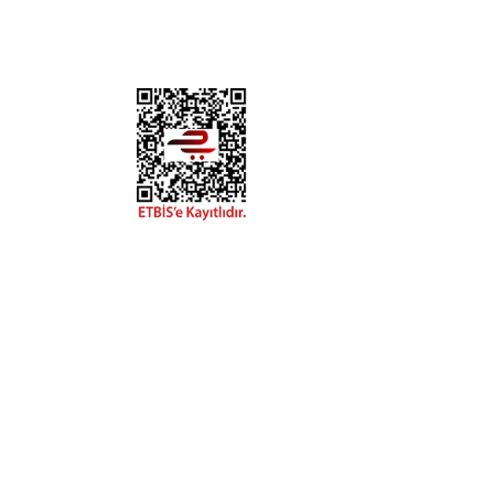
DYA
esaplarımızdan
hatay.com.tr
m
alar, ve size