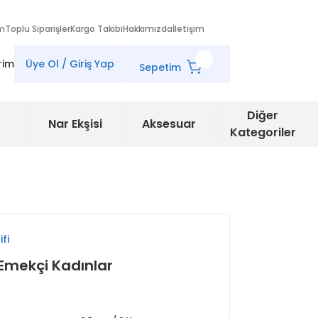
im
Toplu Siparişler
Kargo Takibi
Hakkımızda
İletişim
rim
Üye Ol / Giriş Yap
Sepetim
Diğer
Nar Ekşisi
Aksesuar
Kategoriler
fi
 Emekçi Kadınlar