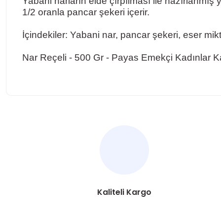
Yabani narların elde çırpılması ile hazırlanmış y
1/2 oranla pancar şekeri içerir.
İçindekiler: Yabani nar, pancar şekeri, eser mikt
Nar Reçeli - 500 Gr - Payas Emekçi Kadınlar K
Bu ürünün fiyat bilgisi, resim, ürün açıklamalarında ve diğer ko
Görüş ve önerileriniz için teşekkür ederiz.
Ürün resmi kalitesiz, bozuk veya görüntülenemiyor.
Ürün açıklamasında eksik bilgiler bulunuyor.
Ürün bilgilerinde hatalar bulunuyor.
Kaliteli Kargo
Ürün fiyatı diğer sitelerden daha pahalı.
Bu ürüne benzer farklı alternatifler olmalı.