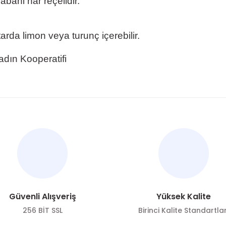
abani nar reçelidir.
arda limon veya turunç içerebilir.
adın Kooperatifi
nularda yetersiz gördüğünüz noktaları öneri formunu kullanarak tarafımı
Bu ürüne ilk yorumu siz yapın!
Yorum Yaz
Güvenli Alışveriş
Yüksek Kalite
256 BİT SSL
Birinci Kalite Standartlar