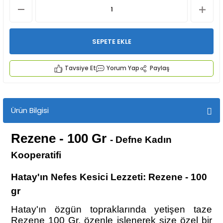
SEPETE EKLE
Tavsiye Et
Yorum Yap
Paylaş
İYECEKLER
e TAZE ÜRETİM Ürünleri
Ürün Bilgisi
Rezene - 100 Gr
- Defne Kadın
Kooperatifi
Hatay'ın Nefes Kesici Lezzeti: Rezene - 100
gr
Hatay'ın özgün topraklarında yetişen taze
Rezene 100 Gr, özenle işlenerek size özel bir