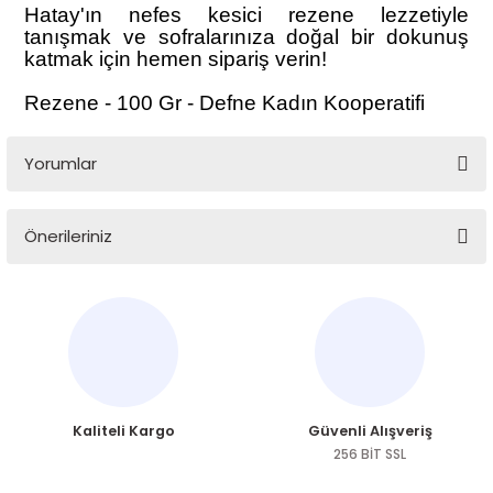
Hatay'ın nefes kesici rezene lezzetiyle
tanışmak ve sofralarınıza doğal bir dokunuş
katmak için hemen sipariş verin!
Rezene - 100 Gr - Defne Kadın Kooperatifi
Yorumlar
Önerileriniz
Bu ürüne ilk yorumu siz yapın!
Bu ürünün fiyat bilgisi, resim, ürün açıklamalarında ve diğer
konularda yetersiz gördüğünüz noktaları öneri formunu
Yorum Yaz
kullanarak tarafımıza iletebilirsiniz.
Görüş ve önerileriniz için teşekkür ederiz.
Ürün resmi kalitesiz, bozuk veya görüntülenemiyor.
Kaliteli Kargo
Güvenli Alışveriş
Ürün açıklamasında eksik bilgiler bulunuyor.
256 BİT SSL
Ürün bilgilerinde hatalar bulunuyor.