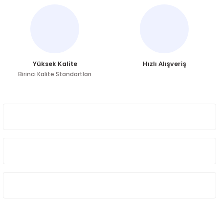
Ürün fiyatı diğer sitelerden daha pahalı.
Bu ürüne benzer farklı alternatifler olmalı.
Yüksek Kalite
Hızlı Alışveriş
Birinci Kalite Standartları
Gönder
ÜYELİK
HAKKIMIZDA
ÖNE ÇIKAN KATEGORİLER
SOSYAL MEDYA