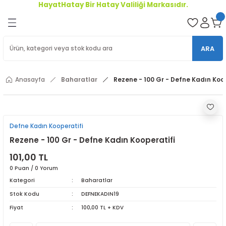
HayatHatay Bir Hatay Valiliği Markasıdır.
Geri Dön
oriler
ARA
ler
Anasayfa
Baharatlar
Rezene - 100 Gr - Defne Kadın Koop
r
Defne Kadın Kooperatifi
Rezene - 100 Gr - Defne Kadın Kooperatifi
101,00 TL
0 Puan / 0 Yorum
Kategori
Baharatlar
Stok Kodu
DEFNEKADIN19
Fiyat
100,00 TL + KDV