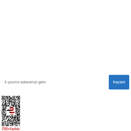
Sosyal medya hesaplarımızdan bizi
Takip edin!
info@hayathatay.com.tr
Instagram
Facebook
Twitter
E-BÜLTEN
En yeni kampanyalar, ve size özel sürprizler için
bültenimize kayıt olabilirsiniz.
Kaydol