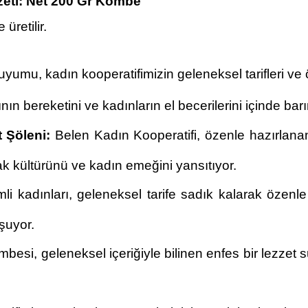
zeti: Net 200 Gr Kömbe
retilir.
u, kadın kooperatifimizin geleneksel tarifleri ve öze
nın bereketini ve kadınların el becerilerini içinde barın
 Şöleni:
Belen Kadın Kooperatifi, özenle hazırlanan
k kültürünü ve kadın emeğini yansıtıyor.
i kadınları, geleneksel tarife sadık kalarak özenle 
uşuyor.
esi, geleneksel içeriğiyle bilinen enfes bir lezzet 