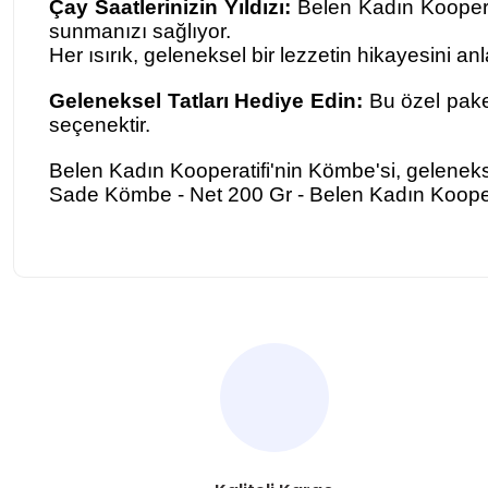
Çay Saatlerinizin Yıldızı:
Belen Kadın Kooperati
sunmanızı sağlıyor.
Her ısırık, geleneksel bir lezzetin hikayesini anl
Geleneksel Tatları Hediye Edin:
Bu özel paket
seçenektir.
Belen Kadın Kooperatifi'nin Kömbe'si, gelenekse
Sade Kömbe - Net 200 Gr - Belen Kadın Kooper
Bu ürünün fiyat bilgisi, resim, ürün açıklamalarında ve diğer ko
Görüş ve önerileriniz için teşekkür ederiz.
Ürün resmi kalitesiz, bozuk veya görüntülenemiyor.
Ürün açıklamasında eksik bilgiler bulunuyor.
Ürün bilgilerinde hatalar bulunuyor.