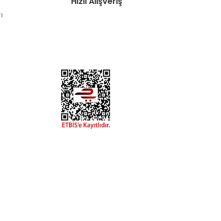
Hızlı Alışveriş
ı
DYA
esaplarımızdan
hatay.com.tr
m