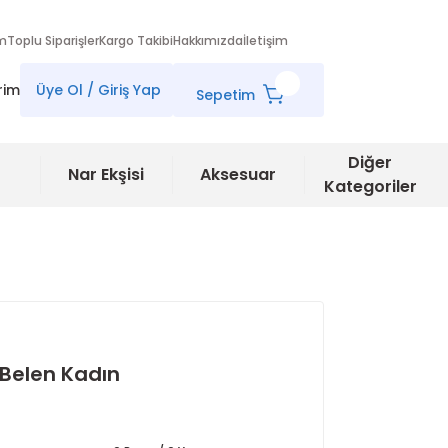
im
Toplu Siparişler
Kargo Takibi
Hakkımızda
İletişim
rim
Üye Ol / Giriş Yap
Sepetim
Diğer
Nar Ekşisi
Aksesuar
Kategoriler
 Belen Kadın