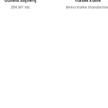
Güvenli Alışveriş
Yüksek Kalite
256 BİT SSL
Birinci Kalite Standartlar
ÖNE ÇIKAN KATEGORİLER
SOSYAL ME
Gönder
Zeytin
Sosyal medya h
bizi
Zeytinyağı
Takip edin!
mesi
Sos Çeşitleri
info@hayat
Politikası
Zeytinyağı
Instagra
sı
Sos Çeşitleri
Facebook
de
Zeytin
Twitter
ş Sözleşmesi
Sos Çeşitleri