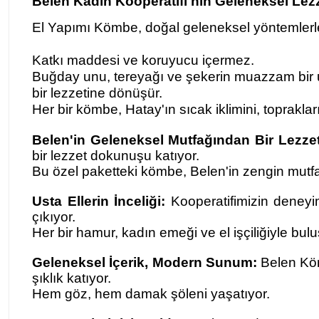
Belen Kadın Kooperatifi'nin Geleneksel Lez
El Yapımı Kömbe, doğal geleneksel yöntemlerle ü
Katkı maddesi ve koruyucu içermez.
Buğday unu, tereyağı ve şekerin muazzam bir uyum
bir lezzetine dönüşür.
Her bir kömbe, Hatay'ın sıcak iklimini, toprakları
Belen'in Geleneksel Mutfağından Bir Lezzet
bir lezzet dokunuşu katıyor.
Bu özel paketteki kömbe, Belen'in zengin mutfa
Usta Ellerin İnceliği:
Kooperatifimizin deneyiml
çıkıyor.
Her bir hamur, kadın emeği ve el işçiliğiyle bul
Geleneksel İçerik, Modern Sunum:
Belen Kömb
şıklık katıyor.
Hem göz, hem damak şöleni yaşatıyor.