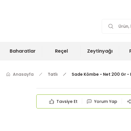
Baharatlar
Reçel
Zeytinyağı
Anasayfa
Tatlı
Sade Kömbe - Net 200 Gr - 
Tavsiye Et
Yorum Yap