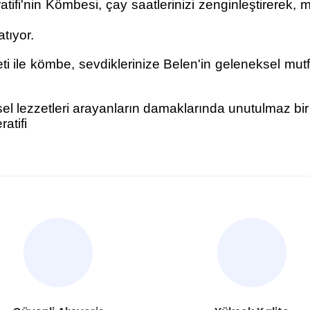
fi'nin Kömbesi, çay saatlerinizi zenginleştirerek, mi
atıyor.
i ile kömbe, sevdiklerinize Belen'in geleneksel mutfa
l lezzetleri arayanların damaklarında unutulmaz bir i
atifi
nularda yetersiz gördüğünüz noktaları öneri formunu kullanarak tarafımı
Bu ürüne ilk yorumu siz yapın!
Yorum Yaz