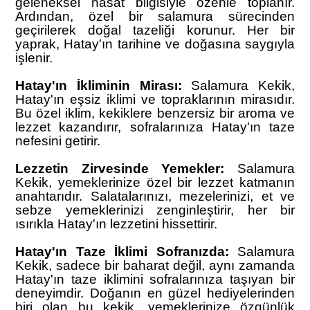
geleneksel hasat bilgisiyle özenle toplanır.
Ardından, özel bir salamura sürecinden
geçirilerek doğal tazeliği korunur. Her bir
yaprak, Hatay'ın tarihine ve doğasına saygıyla
işlenir.
Hatay'ın İkliminin Mirası:
Salamura Kekik,
Hatay'ın eşsiz iklimi ve topraklarının mirasıdır.
Bu özel iklim, kekiklere benzersiz bir aroma ve
lezzet kazandırır, sofralarınıza Hatay'ın taze
nefesini getirir.
Lezzetin Zirvesinde Yemekler:
Salamura
Kekik, yemeklerinize özel bir lezzet katmanın
anahtarıdır. Salatalarınızı, mezelerinizi, et ve
sebze yemeklerinizi zenginleştirir, her bir
ısırıkla Hatay'ın lezzetini hissettirir.
Hatay'ın Taze İklimi Sofranızda:
Salamura
Kekik, sadece bir baharat değil, aynı zamanda
Hatay'ın taze iklimini sofralarınıza taşıyan bir
deneyimdir. Doğanın en güzel hediyelerinden
biri olan bu kekik, yemeklerinize özgünlük