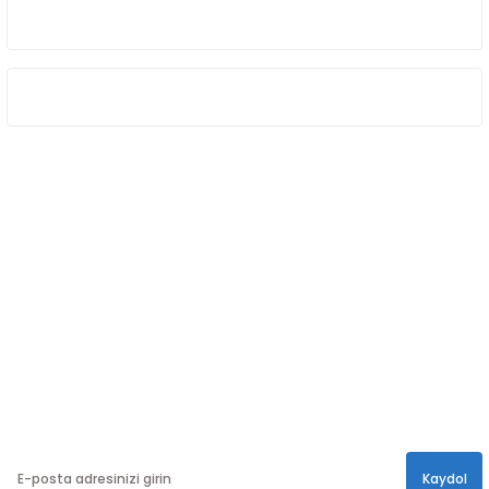
HAKKIMIZDA
ÖNE ÇIKAN KATEGORİLER
SOSYAL MEDYA
Sosyal medya hesaplarımızdan bizi
Takip edin!
info@hayathatay.com.tr
Instagram
Facebook
Twitter
E-BÜLTEN
En yeni kampanyalar, ve size özel sürprizler için
bültenimize kayıt olabilirsiniz.
Kaydol