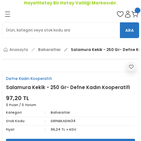
HayatHatay Bir Hatay Valiliği Markasıdır.
Geri Dön
oriler
ARA
ler
Anasayfa
Baharatlar
Salamura Kekik - 250 Gr- Defne Ka
r
Defne Kadın Kooperatifi
Salamura Kekik - 250 Gr- Defne Kadın Kooperatifi
97,20 TL
0 Puan / 0 Yorum
Kategori
Baharatlar
Stok Kodu
DEFNEKADIN34
Fiyat
96,24 TL + KDV