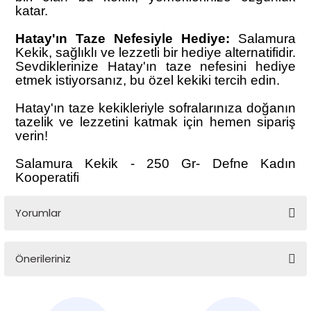
katar.
Hatay'ın Taze Nefesiyle Hediye:
Salamura
Kekik, sağlıklı ve lezzetli bir hediye alternatifidir.
Sevdiklerinize Hatay'ın taze nefesini hediye
etmek istiyorsanız, bu özel kekiki tercih edin.
Hatay'ın taze kekikleriyle sofralarınıza doğanın
tazelik ve lezzetini katmak için hemen sipariş
verin!
Salamura Kekik - 250 Gr- Defne Kadın
Kooperatifi
Yorumlar
Önerileriniz
Bu ürüne ilk yorumu siz yapın!
Bu ürünün fiyat bilgisi, resim, ürün açıklamalarında ve diğer
konularda yetersiz gördüğünüz noktaları öneri formunu