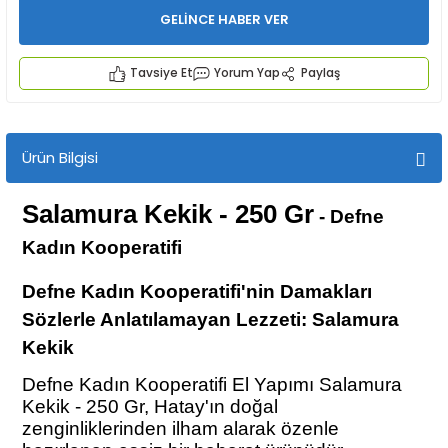
GELİNCE HABER VER
Tavsiye Et
Yorum Yap
Paylaş
Ürün Bilgisi
İYECEKLER
Salamura Kekik - 250 Gr
- Defne
e TAZE ÜRETİM Ürünleri
Kadın Kooperatifi
Defne Kadın Kooperatifi'nin Damakları
Sözlerle Anlatılamayan Lezzeti: Salamura
Kekik
Defne Kadın Kooperatifi El Yapımı Salamura
Kekik - 250 Gr, Hatay'ın doğal
zenginliklerinden ilham alarak özenle