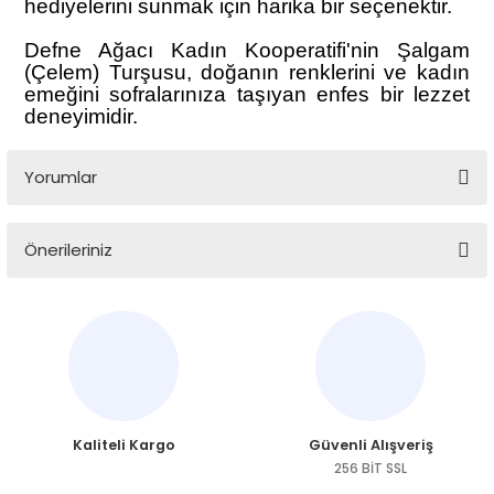
hediyelerini sunmak için harika bir seçenektir.
Defne Ağacı Kadın Kooperatifi'nin Şalgam
(Çelem) Turşusu, doğanın renklerini ve kadın
emeğini sofralarınıza taşıyan enfes bir lezzet
deneyimidir.
Yorumlar
Önerileriniz
Bu ürüne ilk yorumu siz yapın!
Bu ürünün fiyat bilgisi, resim, ürün açıklamalarında ve diğer
konularda yetersiz gördüğünüz noktaları öneri formunu
Yorum Yaz
kullanarak tarafımıza iletebilirsiniz.
Görüş ve önerileriniz için teşekkür ederiz.
Ürün resmi kalitesiz, bozuk veya görüntülenemiyor.
Kaliteli Kargo
Güvenli Alışveriş
Ürün açıklamasında eksik bilgiler bulunuyor.
256 BİT SSL
Ürün bilgilerinde hatalar bulunuyor.