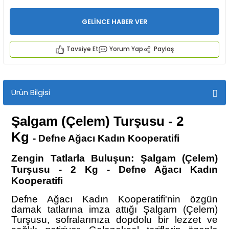
GELİNCE HABER VER
Tavsiye Et
Yorum Yap
Paylaş
İYECEKLER
Ürün Bilgisi
e TAZE ÜRETİM Ürünleri
Şalgam (Çelem) Turşusu - 2
Kg
-
Defne Ağacı Kadın Kooperatifi
Zengin Tatlarla Buluşun: Şalgam (Çelem)
Turşusu - 2 Kg - Defne Ağacı Kadın
Kooperatifi
Defne Ağacı Kadın Kooperatifi'nin özgün
damak tatlarına imza attığı Şalgam (Çelem)
Turşusu, sofralarınıza dopdolu bir lezzet ve