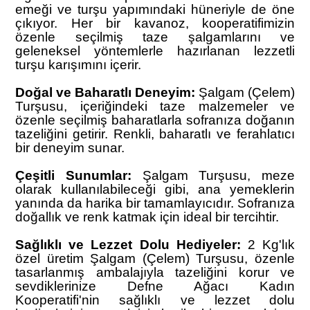
emeği ve turşu yapımındaki hüneriyle de öne
çıkıyor. Her bir kavanoz, kooperatifimizin
özenle seçilmiş taze şalgamlarını ve
geleneksel yöntemlerle hazırlanan lezzetli
turşu karışımını içerir.
Doğal ve Baharatlı Deneyim:
Şalgam (Çelem)
Turşusu, içeriğindeki taze malzemeler ve
özenle seçilmiş baharatlarla sofranıza doğanın
tazeliğini getirir. Renkli, baharatlı ve ferahlatıcı
bir deneyim sunar.
Çeşitli Sunumlar:
Şalgam Turşusu, meze
olarak kullanılabileceği gibi, ana yemeklerin
yanında da harika bir tamamlayıcıdır. Sofranıza
doğallık ve renk katmak için ideal bir tercihtir.
Sağlıklı ve Lezzet Dolu Hediyeler:
2 Kg'lık
özel üretim Şalgam (Çelem) Turşusu, özenle
tasarlanmış ambalajıyla tazeliğini korur ve
sevdiklerinize Defne Ağacı Kadın
Kooperatifi'nin sağlıklı ve lezzet dolu