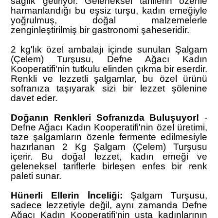
sağlık getiriyor. Geleneksel tariflerin özenle
harmanlandığı bu eşsiz turşu, kadın emeğiyle
yoğrulmuş, doğal malzemelerle
zenginleştirilmiş bir gastronomi şaheseridir.
2 kg'lık özel ambalajı içinde sunulan Şalgam
(Çelem) Turşusu, Defne Ağacı Kadın
Kooperatifi'nin tutkulu elinden çıkma bir eserdir.
Renkli ve lezzetli şalgamlar, bu özel ürünü
sofranıza taşıyarak sizi bir lezzet şölenine
davet eder.
Doğanın Renkleri Sofranızda Buluşuyor!
-
Defne Ağacı Kadın Kooperatifi'nin özel üretimi,
taze şalgamların özenle fermente edilmesiyle
hazırlanan 2 Kg Şalgam (Çelem) Turşusu
içerir. Bu doğal lezzet, kadın emeği ve
geleneksel tariflerle birleşen enfes bir renk
paleti sunar.
Hünerli Ellerin İnceliği:
Şalgam Turşusu,
sadece lezzetiyle değil, aynı zamanda Defne
Ağacı Kadın Kooperatifi'nin usta kadınlarının