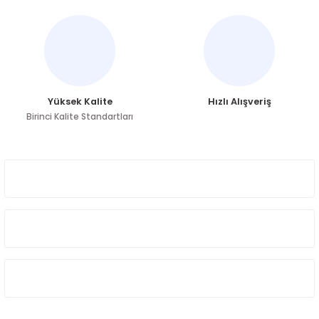
Ürün fiyatı diğer sitelerden daha pahalı.
Bu ürüne benzer farklı alternatifler olmalı.
Yüksek Kalite
Hızlı Alışveriş
Birinci Kalite Standartları
Gönder
ÜYELİK
HAKKIMIZDA
ÖNE ÇIKAN KATEGORİLER