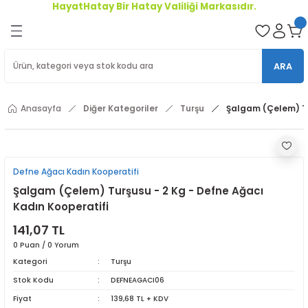
HayatHatay Bir Hatay Valiliği Markasıdır.
Geri Dön
oriler
ARA
ler
Anasayfa
Diğer Kategoriler
Turşu
Şalgam (Çelem) Tu
r
Defne Ağacı Kadın Kooperatifi
Şalgam (Çelem) Turşusu - 2 Kg - Defne Ağacı
Kadın Kooperatifi
141,07 TL
0 Puan / 0 Yorum
Kategori
Turşu
Stok Kodu
DEFNEAGACI06
Fiyat
139,68 TL + KDV