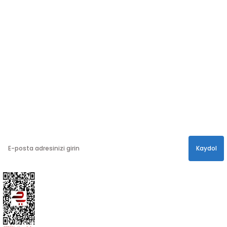
SOSYAL MEDYA
Sosyal medya hesaplarımızdan bizi
Takip edin!
info@hayathatay.com.tr
Instagram
Facebook
Twitter
E-BÜLTEN
En yeni kampanyalar, ve size özel sürprizler için
bültenimize kayıt olabilirsiniz.
Kaydol