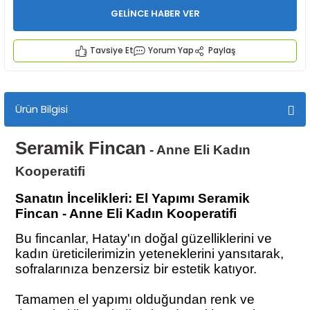
GELİNCE HABER VER
Tavsiye Et
Yorum Yap
Paylaş
Ürün Bilgisi
İYECEKLER
Seramik Fincan
- Anne Eli Kadın
e TAZE ÜRETİM Ürünleri
Kooperatifi
Sanatın İncelikleri: El Yapımı Seramik
Fincan - Anne Eli Kadın Kooperatifi
Bu fincanlar, Hatay'ın doğal güzelliklerini ve
kadın üreticilerimizin yeteneklerini yansıtarak,
sofralarınıza benzersiz bir estetik katıyor.
Tamamen el yapımı olduğundan renk ve