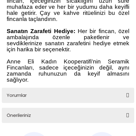
fincan, içeceğinizin sıcaklığını uzun süre
muhafaza eder ve her bir yudumu daha keyifli
hale getirir. Çay ve kahve ritüelinizi bu özel
fincanla taçlandırın.
Sanatın Zarafeti Hediye:
Her bir fincan, özel
ambalajında özenle paketlenir ve
sevdiklerinize sanatın zarafetini hediye etmek
için harika bir seçenektir.
Anne Eli Kadın Kooperatifi'nin Seramik
Fincanları, sadece içeceğinizin değil, aynı
zamanda ruhunuzun da keyif almasını
sağlıyor.
Yorumlar
Önerileriniz
Bu ürüne ilk yorumu siz yapın!
Bu ürünün fiyat bilgisi, resim, ürün açıklamalarında ve diğer