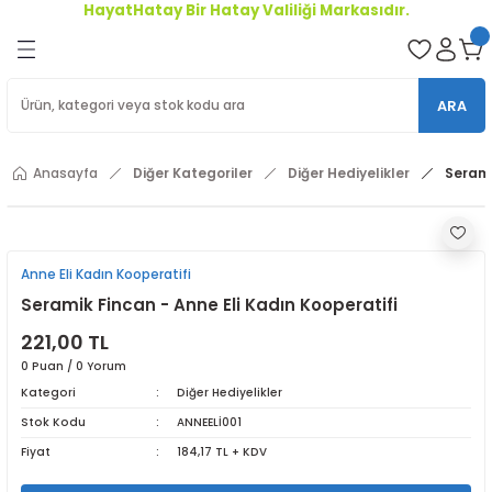
HayatHatay Bir Hatay Valiliği Markasıdır.
Geri Dön
oriler
ARA
ler
Anasayfa
Diğer Kategoriler
Diğer Hediyelikler
Serami
r
Anne Eli Kadın Kooperatifi
Seramik Fincan - Anne Eli Kadın Kooperatifi
221,00 TL
0 Puan / 0 Yorum
Kategori
Diğer Hediyelikler
Stok Kodu
ANNEELİ001
Fiyat
184,17 TL + KDV