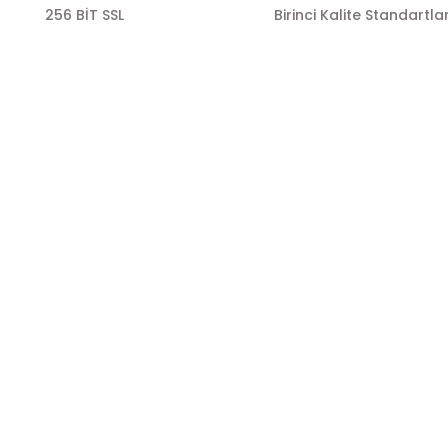
256 BİT SSL
Birinci Kalite Standartlar
ÖNE ÇIKAN KATEGORİLER
SOSYAL ME
Gönder
Zeytin
Sosyal medya h
bizi
Zeytinyağı
Takip edin!
mesi
Sos Çeşitleri
info@hayat
Politikası
Zeytinyağı
Instagra
sı
Sos Çeşitleri
Facebook
de
Zeytin
Twitter
ş Sözleşmesi
Sos Çeşitleri
Zeytinyağı
E-BÜLTEN