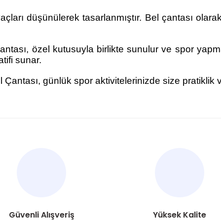
açları düşünülerek tasarlanmıştır. Bel çantası olarak 
ntası, özel kutusuyla birlikte sunulur ve spor yapmay
ifi sunar.
Çantası, günlük spor aktivitelerinizde size pratiklik 
nularda yetersiz gördüğünüz noktaları öneri formunu kullanarak tarafımı
Bu ürüne ilk yorumu siz yapın!
Yorum Yaz
Güvenli Alışveriş
Yüksek Kalite