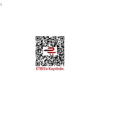
ı
DYA
esaplarımızdan
hatay.com.tr
m