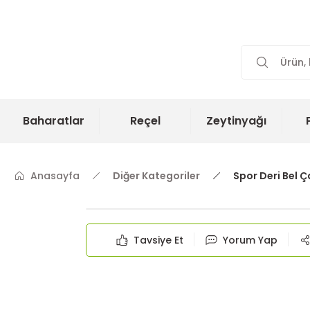
Baharatlar
Reçel
Zeytinyağı
Anasayfa
Diğer Kategoriler
Spor Deri Bel Ç
Tavsiye Et
Yorum Yap