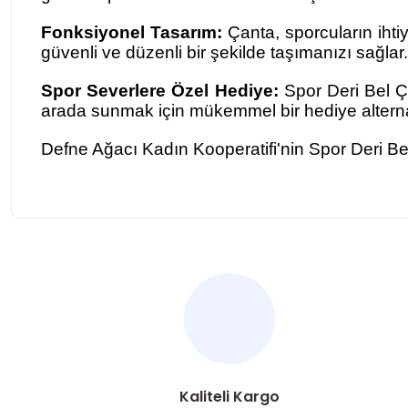
Fonksiyonel Tasarım:
Çanta, sporcuların ihtiy
güvenli ve düzenli bir şekilde taşımanızı sağlar.
Spor Severlere Özel Hediye:
Spor Deri Bel Ça
arada sunmak için mükemmel bir hediye alternat
Defne Ağacı Kadın Kooperatifi'nin Spor Deri Bel 
Bu ürünün fiyat bilgisi, resim, ürün açıklamalarında ve diğer ko
Görüş ve önerileriniz için teşekkür ederiz.
Ürün resmi kalitesiz, bozuk veya görüntülenemiyor.
Ürün açıklamasında eksik bilgiler bulunuyor.
Ürün bilgilerinde hatalar bulunuyor.
Kaliteli Kargo