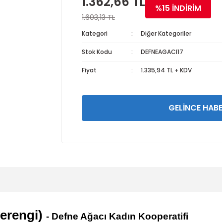
1.362,66 TL
%15 İNDİRİM
1.603,13 TL
Kategori
Diğer Kategoriler
Stok Kodu
DEFNEAGACI17
Fiyat
1.335,94 TL + KDV
GELİNCE HABE
erengi)
-
Defne Ağacı Kadın Kooperatifi