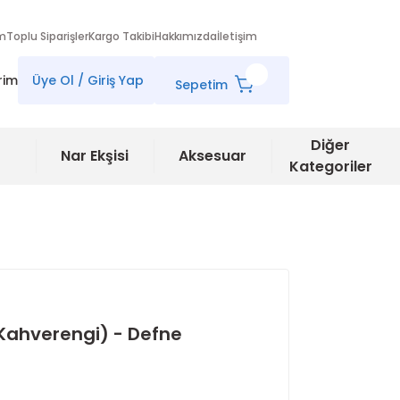
im
Toplu Siparişler
Kargo Takibi
Hakkımızda
İletişim
rim
Üye Ol / Giriş Yap
Sepetim
Diğer
Nar Ekşisi
Aksesuar
Kategoriler
 Kahverengi) - Defne