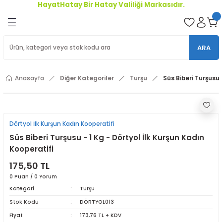
HayatHatay Bir Hatay Valiliği Markasıdır.
Geri Dön
oriler
ARA
ler
Anasayfa
Diğer Kategoriler
Turşu
Süs Biberi Turşusu 
r
Dörtyol İlk Kurşun Kadın Kooperatifi
Süs Biberi Turşusu - 1 Kg - Dörtyol İlk Kurşun Kadın
Kooperatifi
175,50 TL
0 Puan / 0 Yorum
Kategori
Turşu
Stok Kodu
DÖRTYOL013
Fiyat
173,76 TL + KDV