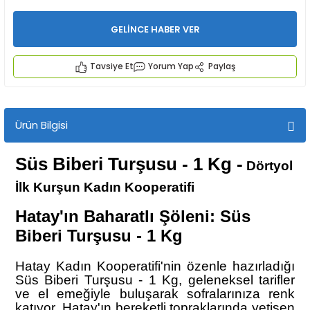
GELİNCE HABER VER
Tavsiye Et
Yorum Yap
Paylaş
İYECEKLER
Ürün Bilgisi
e TAZE ÜRETİM Ürünleri
Süs Biberi Turşusu - 1 Kg
-
Dörtyol
İlk Kurşun Kadın Kooperatifi
Hatay'ın Baharatlı Şöleni: Süs
Biberi Turşusu - 1 Kg
Hatay Kadın Kooperatifi'nin özenle hazırladığı
Süs Biberi Turşusu - 1 Kg, geleneksel tarifler
ve el emeğiyle buluşarak sofralarınıza renk
katıyor. Hatay'ın bereketli topraklarında yetişen