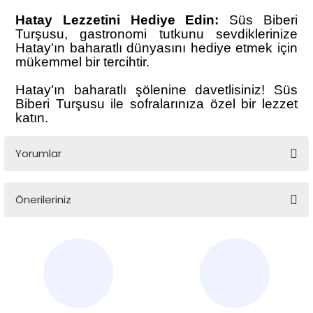
Hatay Lezzetini Hediye Edin:
Süs Biberi
Turşusu, gastronomi tutkunu sevdiklerinize
Hatay'ın baharatlı dünyasını hediye etmek için
mükemmel bir tercihtir.
Hatay'ın baharatlı şölenine davetlisiniz! Süs
Biberi Turşusu ile sofralarınıza özel bir lezzet
katın.
Yorumlar
Önerileriniz
Bu ürüne ilk yorumu siz yapın!
Bu ürünün fiyat bilgisi, resim, ürün açıklamalarında ve diğer
konularda yetersiz gördüğünüz noktaları öneri formunu
Yorum Yaz
kullanarak tarafımıza iletebilirsiniz.
Görüş ve önerileriniz için teşekkür ederiz.
Ürün resmi kalitesiz, bozuk veya görüntülenemiyor.