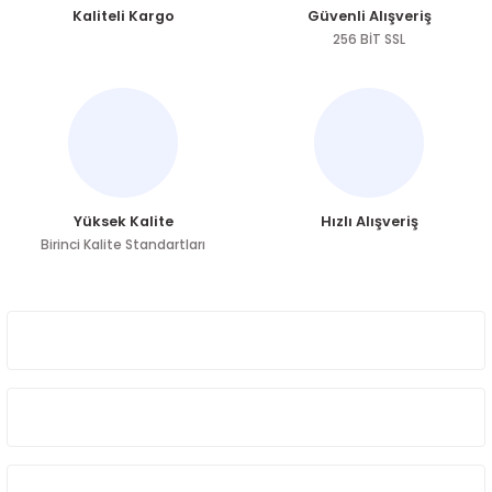
Kaliteli Kargo
Güvenli Alışveriş
Ürün açıklamasında eksik bilgiler bulunuyor.
256 BİT SSL
Ürün bilgilerinde hatalar bulunuyor.
Ürün fiyatı diğer sitelerden daha pahalı.
Bu ürüne benzer farklı alternatifler olmalı.
Yüksek Kalite
Hızlı Alışveriş
Birinci Kalite Standartları
Gönder
ÜYELİK
HAKKIMIZDA