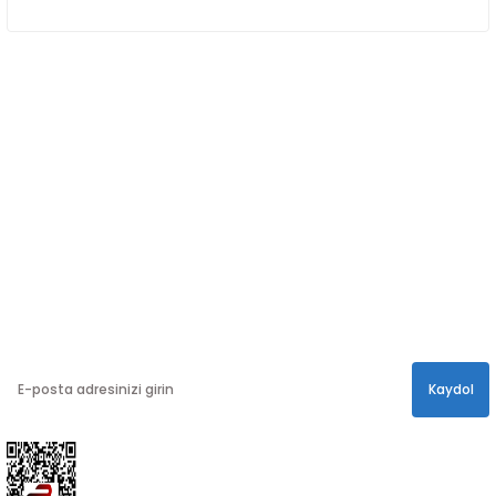
ÖNE ÇIKAN KATEGORİLER
SOSYAL MEDYA
Sosyal medya hesaplarımızdan bizi
Takip edin!
info@hayathatay.com.tr
Instagram
Facebook
Twitter
E-BÜLTEN
En yeni kampanyalar, ve size özel sürprizler için
bültenimize kayıt olabilirsiniz.
Kaydol