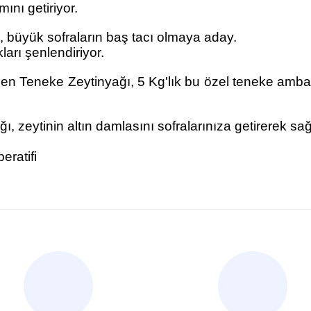
ını getiriyor.
, büyük sofraların baş tacı olmaya aday.
arı şenlendiriyor.
 Teneke Zeytinyağı, 5 Kg'lık bu özel teneke ambalajı 
zeytinin altın damlasını sofralarınıza getirerek sağlık
ratifi
nularda yetersiz gördüğünüz noktaları öneri formunu kullanarak tarafımı
Bu ürüne ilk yorumu siz yapın!
Yorum Yaz