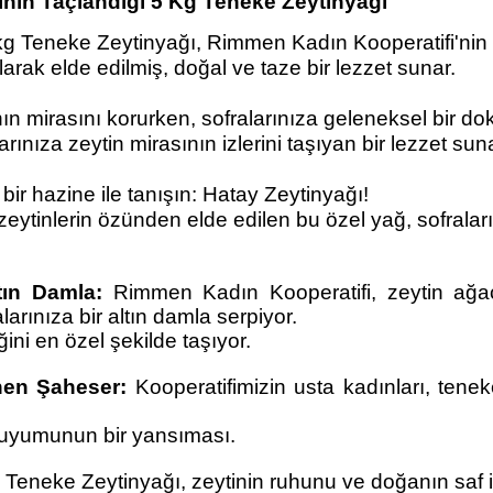
nın Taçlandığı 5 Kg Teneke Zeytinyağı
kg Teneke Zeytinyağı, Rimmen Kadın Kooperatifi'nin z
arak elde edilmiş, doğal ve taze bir lezzet sunar.
nın mirasını korurken, sofralarınıza geleneksel bir d
ınıza zeytin mirasının izlerini taşıyan bir lezzet suna
bir hazine ile tanışın: Hatay Zeytinyağı!
zeytinlerin özünden elde edilen bu özel yağ, sofraları
tın Damla:
Rimmen Kadın Kooperatifi, zeytin ağa
arınıza bir altın damla serpiyor.
ni en özel şekilde taşıyor.
enen Şaheser:
Kooperatifimizin usta kadınları, tene
iz uyumunun bir yansıması.
eneke Zeytinyağı, zeytinin ruhunu ve doğanın saf inc