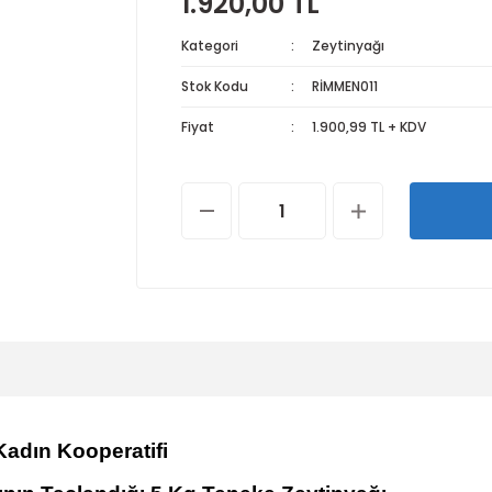
1.920,00 TL
Kategori
Zeytinyağı
Stok Kodu
RİMMEN011
Fiyat
1.900,99 TL + KDV
adın Kooperatifi