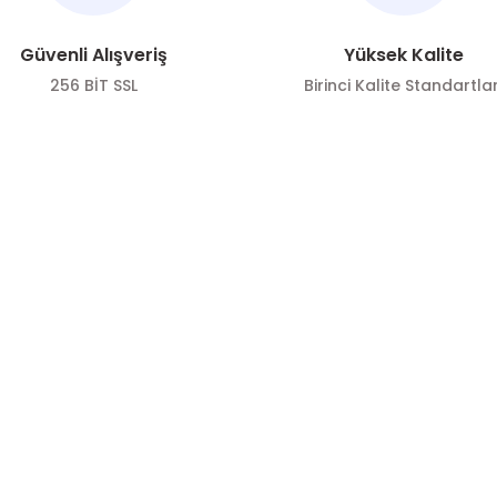
Güvenli Alışveriş
Yüksek Kalite
256 BİT SSL
Birinci Kalite Standartlar
ÖNE ÇIKAN KATEGORİLER
SOSYAL ME
Gönder
Zeytin
Sosyal medya h
bizi
Zeytinyağı
Takip edin!
mesi
Sos Çeşitleri
info@hayat
Politikası
Zeytinyağı
Instagra
sı
Sos Çeşitleri
Facebook
de
Zeytin