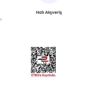
Hızlı Alışveriş
ı
DYA
esaplarımızdan
hatay.com.tr
m