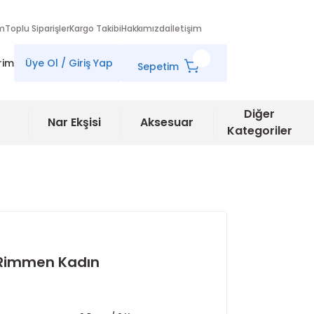
im
Toplu Siparişler
Kargo Takibi
Hakkımızda
İletişim
rim
Üye Ol / Giriş Yap
Sepetim
Diğer
Nar Ekşisi
Aksesuar
Kategoriler
- Rimmen Kadın