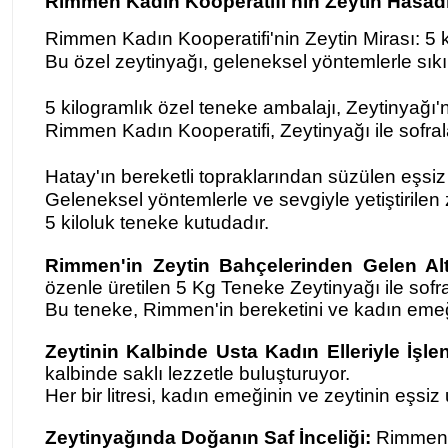
Rimmen Kadın Kooperatifi'nin Zeytin Hasadı
Rimmen Kadın Kooperatifi'nin Zeytin Mirası: 5 
Bu özel zeytinyağı, geleneksel yöntemlerle sıkıl
5 kilogramlık özel teneke ambalajı, Zeytinyağı'
Rimmen Kadın Kooperatifi, Zeytinyağı ile sofralar
Hatay'ın bereketli topraklarından süzülen eşsiz 
Geleneksel yöntemlerle ve sevgiyle yetiştirilen 
5 kiloluk teneke kutudadır.
Rimmen'in Zeytin Bahçelerinden Gelen Al
özenle üretilen 5 Kg Teneke Zeytinyağı ile sofral
Bu teneke, Rimmen'in bereketini ve kadın emeği
Zeytinin Kalbinde Usta Kadın Elleriyle İşl
kalbinde saklı lezzetle buluşturuyor.
Her bir litresi, kadın emeğinin ve zeytinin eşs
Zeytinyağında Doğanın Saf İnceliği:
Rimmen T