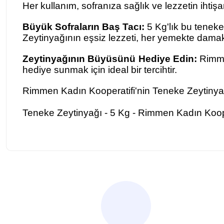
Her kullanım, sofranıza sağlık ve lezzetin ihtişam
Büyük Sofraların Baş Tacı:
5 Kg'lık bu teneke
Zeytinyağının eşsiz lezzeti, her yemekte damakl
Zeytinyağının Büyüsünü Hediye Edin:
Rimmen
hediye sunmak için ideal bir tercihtir.
Rimmen Kadın Kooperatifi'nin Teneke Zeytinyağı, 
Teneke Zeytinyağı - 5 Kg - Rimmen Kadın Koope
Bu ürünün fiyat bilgisi, resim, ürün açıklamalarında ve diğer ko
Görüş ve önerileriniz için teşekkür ederiz.
Ürün resmi kalitesiz, bozuk veya görüntülenemiyor.