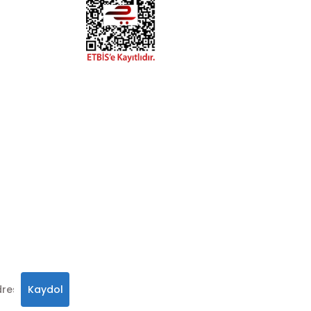
esaplarımızdan
hatay.com.tr
m
alar, ve size
in
 olabilirsiniz.
Kaydol