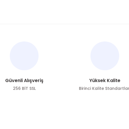
nularda yetersiz gördüğünüz noktaları öneri formunu kullanarak tarafımı
Güvenli Alışveriş
Yüksek Kalite
256 BİT SSL
Birinci Kalite Standartlar
ÖNE ÇIKAN KATEGORİLER
SOSYAL ME