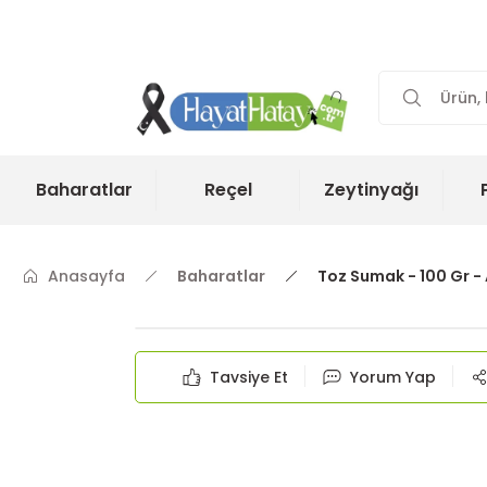
Baharatlar
Reçel
Zeytinyağı
Anasayfa
Baharatlar
Toz Sumak - 100 Gr -
Tavsiye Et
Yorum Yap