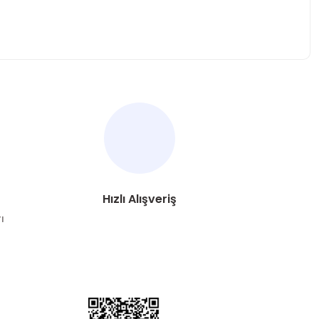
za iletebilirsiniz.
Hızlı Alışveriş
ı
DYA