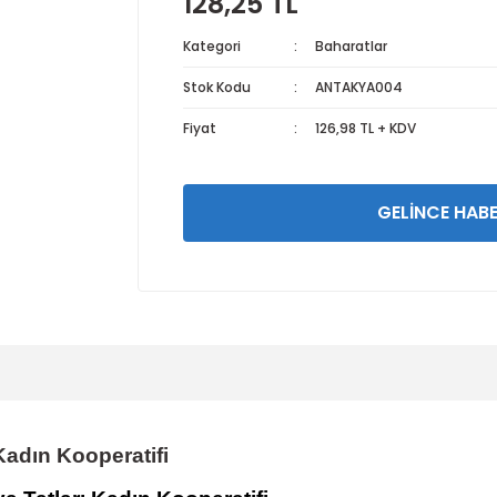
128,25 TL
Kategori
Baharatlar
Stok Kodu
ANTAKYA004
Fiyat
126,98 TL + KDV
GELİNCE HABE
 Kadın Kooperatifi