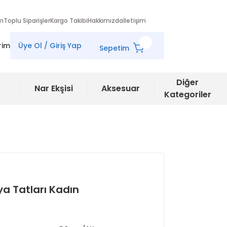
im
Toplu Siparişler
Kargo Takibi
Hakkımızda
İletişim
rim
Üye Ol / Giriş Yap
Sepetim
Diğer
Nar Ekşisi
Aksesuar
Kategoriler
a Tatları Kadın