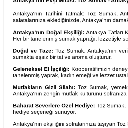
Antakya'nın Ekşi Mirası: Toz Sumak - Antaky
Antakya'nın Tarihini Tatmak: Toz Sumak, Anta
salatalarınıza eklediğinizde, Antakya'nın damak 
Antakya'nın Doğal Ekşiliği:
Antakya Tatları K
Her bir tanelenmiş sumak yaprağı, lezzetiyle sof
Doğal ve Taze:
Toz Sumak, Antakya'nın verim
sumakta eşsiz bir tat ve aroma oluşturur.
Geleneksel El İşçiliği:
Kooperatifimizin deneyi
tanelenmiş yaprak, kadın emeği ve lezzet ustalığı
Mutfakların Gizli Silahı:
Toz Sumak, yemekleri
Antakya'nın zengin mutfak kültürünü sofranıza 
Baharat Severlere Özel Hediye:
Toz Sumak, 10
hediye seçeneği sunuyor.
Antakya'nın ekşiliğini sofralarınıza taşıyan Toz