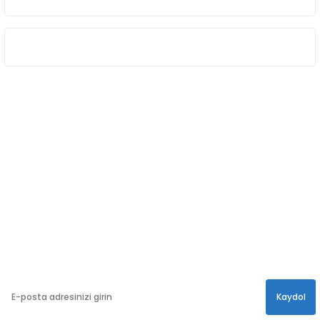
ÖNE ÇIKAN KATEGORİLER
SOSYAL MEDYA
Sosyal medya hesaplarımızdan bizi
Takip edin!
info@hayathatay.com.tr
Instagram
Facebook
Twitter
E-BÜLTEN
En yeni kampanyalar, ve size özel sürprizler için
bültenimize kayıt olabilirsiniz.
Kaydol