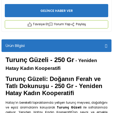
GELİNCE HABER VER
Tavsiye Et
Yorum Yap
Paylaş
İYECEKLER
Ürün Bilgisi
e TAZE ÜRETİM Ürünleri
Turunç Güzeli - 250 Gr
- Yeniden
Hatay Kadın Kooperatifi
Turunç Güzeli: Doğanın Ferah ve
Tatlı Dokunuşu - 250 Gr
- Yeniden
Hatay Kadın Kooperatifi
Hatay’ın bereketli topraklarında yetişen turunç meyvesi, doğallığını
ve eşsiz aromalarını koruyarak
Turunç Güzeli
ile sofralarınıza
geliyor. Yeniden Hatay Kadın Kooperatifi'nin sevgi ve emekle