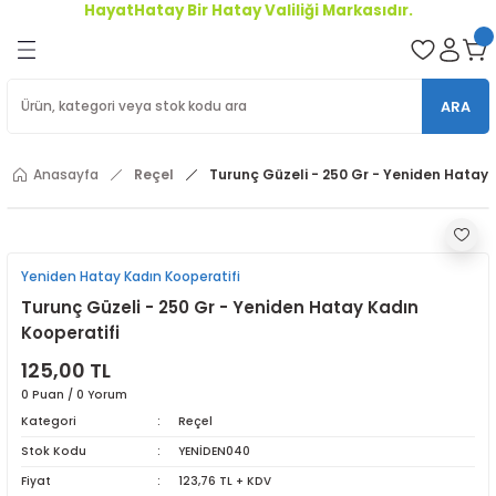
HayatHatay Bir Hatay Valiliği Markasıdır.
Geri Dön
oriler
ARA
ler
Anasayfa
Reçel
Turunç Güzeli - 250 Gr - Yeniden Hatay 
r
Yeniden Hatay Kadın Kooperatifi
Turunç Güzeli - 250 Gr - Yeniden Hatay Kadın
Kooperatifi
125,00 TL
0 Puan / 0 Yorum
Kategori
Reçel
Stok Kodu
YENİDEN040
Fiyat
123,76 TL + KDV