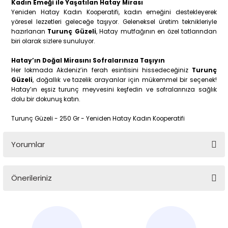
Kadın Emeği ile Yaşatılan Hatay Mirası
Yeniden Hatay Kadın Kooperatifi, kadın emeğini destekleyerek
yöresel lezzetleri geleceğe taşıyor. Geleneksel üretim teknikleriyle
hazırlanan
Turunç Güzeli
, Hatay mutfağının en özel tatlarından
biri olarak sizlere sunuluyor.
Hatay’ın Doğal Mirasını Sofralarınıza Taşıyın
Her lokmada Akdeniz’in ferah esintisini hissedeceğiniz
Turunç
Güzeli
, doğallık ve tazelik arayanlar için mükemmel bir seçenek!
Hatay’ın eşsiz turunç meyvesini keşfedin ve sofralarınıza sağlık
dolu bir dokunuş katın.
Turunç Güzeli - 250 Gr - Yeniden Hatay Kadın Kooperatifi
Yorumlar
Önerileriniz
Bu ürüne ilk yorumu siz yapın!
Bu ürünün fiyat bilgisi, resim, ürün açıklamalarında ve diğer
konularda yetersiz gördüğünüz noktaları öneri formunu
Yorum Yaz
kullanarak tarafımıza iletebilirsiniz.