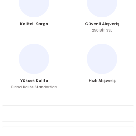
Görüş ve önerileriniz için teşekkür ederiz.
Ürün resmi kalitesiz, bozuk veya görüntülenemiyor.
Kaliteli Kargo
Güvenli Alışveriş
Ürün açıklamasında eksik bilgiler bulunuyor.
256 BİT SSL
Ürün bilgilerinde hatalar bulunuyor.
Ürün fiyatı diğer sitelerden daha pahalı.
Bu ürüne benzer farklı alternatifler olmalı.
Yüksek Kalite
Hızlı Alışveriş
Birinci Kalite Standartları
Gönder
ÜYELİK
HAKKIMIZDA