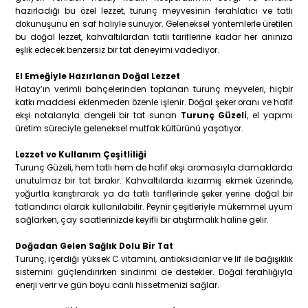
hazırladığı bu özel lezzet, turunç meyvesinin ferahlatıcı ve tatlı
dokunuşunu en saf haliyle sunuyor. Geleneksel yöntemlerle üretilen
bu doğal lezzet, kahvaltılardan tatlı tariflerine kadar her anınıza
eşlik edecek benzersiz bir tat deneyimi vadediyor.
El Emeğiyle Hazırlanan Doğal Lezzet
Hatay’ın verimli bahçelerinden toplanan turunç meyveleri, hiçbir
katkı maddesi eklenmeden özenle işlenir. Doğal şeker oranı ve hafif
ekşi notalarıyla dengeli bir tat sunan
Turunç Güzeli
, el yapımı
üretim süreciyle geleneksel mutfak kültürünü yaşatıyor.
Lezzet ve Kullanım Çeşitliliği
Turunç Güzeli, hem tatlı hem de hafif ekşi aromasıyla damaklarda
unutulmaz bir tat bırakır. Kahvaltılarda kızarmış ekmek üzerinde,
yoğurtla karıştırarak ya da tatlı tariflerinde şeker yerine doğal bir
tatlandırıcı olarak kullanılabilir. Peynir çeşitleriyle mükemmel uyum
sağlarken, çay saatlerinizde keyifli bir atıştırmalık haline gelir.
Doğadan Gelen Sağlık Dolu Bir Tat
Turunç, içerdiği yüksek C vitamini, antioksidanlar ve lif ile bağışıklık
sistemini güçlendirirken sindirimi de destekler. Doğal ferahlığıyla
enerji verir ve gün boyu canlı hissetmenizi sağlar.