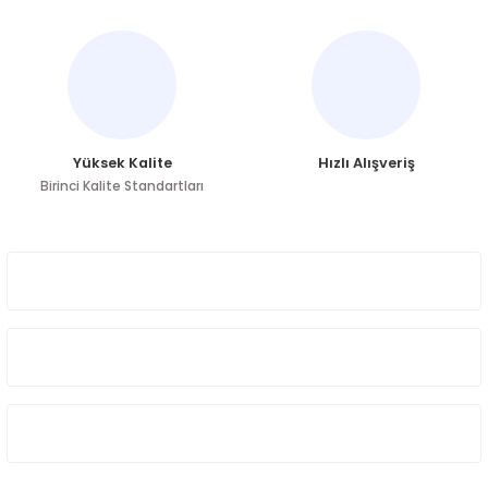
Ürün bilgilerinde hatalar bulunuyor.
Ürün fiyatı diğer sitelerden daha pahalı.
Bu ürüne benzer farklı alternatifler olmalı.
Yüksek Kalite
Hızlı Alışveriş
Birinci Kalite Standartları
Gönder
ÜYELİK
HAKKIMIZDA
ÖNE ÇIKAN KATEGORİLER