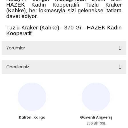
HAZEK
Kadın Kooperatifi Tuzlu Kraker
(Kahke), her lokmasıyla sizi geleneksel tatlara
davet ediyor.
Tuzlu Kraker (Kahke) - 370 Gr - HAZEK Kadın
Kooperatifi
Yorumlar
Önerileriniz
Bu ürüne ilk yorumu siz yapın!
Bu ürünün fiyat bilgisi, resim, ürün açıklamalarında ve diğer
konularda yetersiz gördüğünüz noktaları öneri formunu
Yorum Yaz
kullanarak tarafımıza iletebilirsiniz.
Görüş ve önerileriniz için teşekkür ederiz.
Ürün resmi kalitesiz, bozuk veya görüntülenemiyor.
Kaliteli Kargo
Güvenli Alışveriş
Ürün açıklamasında eksik bilgiler bulunuyor.
256 BİT SSL