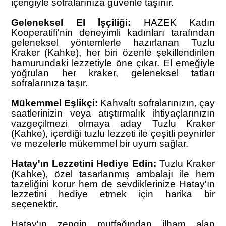
içeriğiyle sofralarınıza güvenle taşınır.
Geleneksel El İşçiliği:
HAZEK
Kadın
Kooperatifi'nin deneyimli kadınları tarafından
geleneksel yöntemlerle hazırlanan Tuzlu
Kraker (Kahke), her biri özenle şekillendirilen
hamurundaki lezzetiyle öne çıkar. El emeğiyle
yoğrulan her kraker, geleneksel tatları
sofralarınıza taşır.
Mükemmel Eşlikçi:
Kahvaltı sofralarınızın, çay
saatlerinizin veya atıştırmalık ihtiyaçlarınızın
vazgeçilmezi olmaya aday Tuzlu Kraker
(Kahke), içerdiği tuzlu lezzeti ile çeşitli peynirler
ve mezelerle mükemmel bir uyum sağlar.
Hatay'ın Lezzetini Hediye Edin:
Tuzlu Kraker
(Kahke), özel tasarlanmış ambalajı ile hem
tazeliğini korur hem de sevdiklerinize Hatay'ın
lezzetini hediye etmek için harika bir
seçenektir.
Hatay'ın zengin mutfağından ilham alan