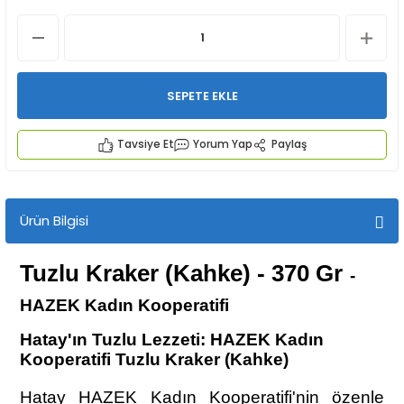
SEPETE EKLE
Tavsiye Et
Yorum Yap
Paylaş
İYECEKLER
e TAZE ÜRETİM Ürünleri
Ürün Bilgisi
Tuzlu Kraker (Kahke) - 370 Gr
-
HAZEK Kadın Kooperatifi
Hatay'ın Tuzlu Lezzeti: HAZEK Kadın
Kooperatifi Tuzlu Kraker (Kahke)
Hatay HAZEK Kadın Kooperatifi'nin özenle