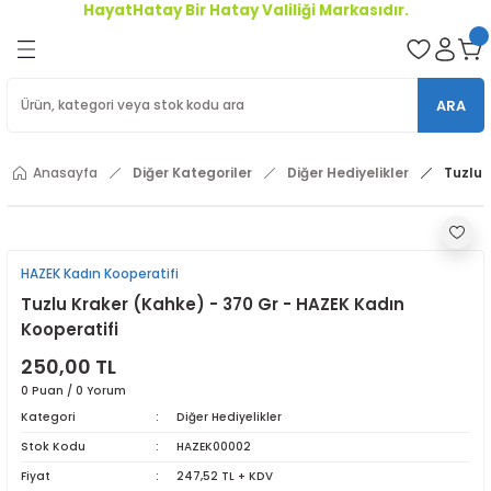
HayatHatay Bir Hatay Valiliği Markasıdır.
Geri Dön
oriler
ARA
ler
Anasayfa
Diğer Kategoriler
Diğer Hediyelikler
Tuzlu 
r
HAZEK Kadın Kooperatifi
Tuzlu Kraker (Kahke) - 370 Gr - HAZEK Kadın
Kooperatifi
250,00 TL
0 Puan / 0 Yorum
Kategori
Diğer Hediyelikler
Stok Kodu
HAZEK00002
Fiyat
247,52 TL + KDV