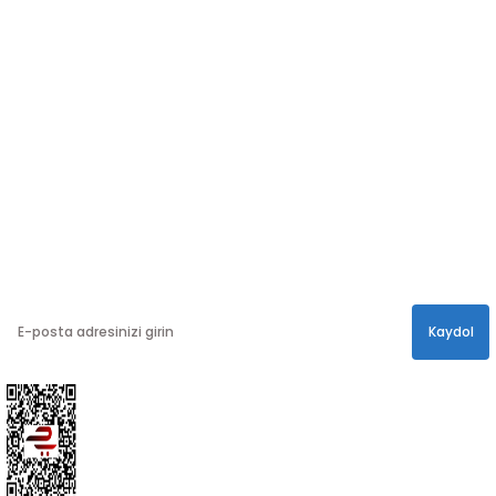
SOSYAL MEDYA
Sosyal medya hesaplarımızdan bizi
Takip edin!
info@hayathatay.com.tr
Instagram
Facebook
Twitter
E-BÜLTEN
En yeni kampanyalar, ve size özel sürprizler için
bültenimize kayıt olabilirsiniz.
Kaydol