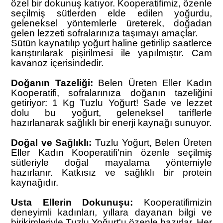
özel bir dokunuş katıyor. Kooperatifimiz, özenle
seçilmiş sütlerden elde edilen yoğurdu,
geleneksel yöntemlerle üreterek, doğadan
gelen lezzeti sofralarınıza taşımayı amaçlar.
Sütün kaynatılıp yoğurt haline getirilip saatlerce
karıştırılarak pişirilmesi ile yapılmıştır.
Cam
kavanoz içerisindedir.
Doğanın Tazeliği:
Belen Üreten Eller Kadın
Kooperatifi, sofralarınıza doğanın tazeliğini
getiriyor: 1 Kg Tuzlu Yoğurt! Sade ve lezzet
dolu bu yoğurt, geleneksel tariflerle
hazırlanarak sağlıklı bir enerji kaynağı sunuyor.
Doğal ve Sağlıklı:
Tuzlu Yoğurt, Belen Üreten
Eller Kadın Kooperatifi'nin özenle seçilmiş
sütleriyle doğal mayalama yöntemiyle
hazırlanır. Katkısız ve sağlıklı bir protein
kaynağıdır.
Usta Ellerin Dokunuşu:
Kooperatifimizin
deneyimli kadınları, yıllara dayanan bilgi ve
birikimleriyle Tuzlu Yoğurt'u özenle hazırlar. Her