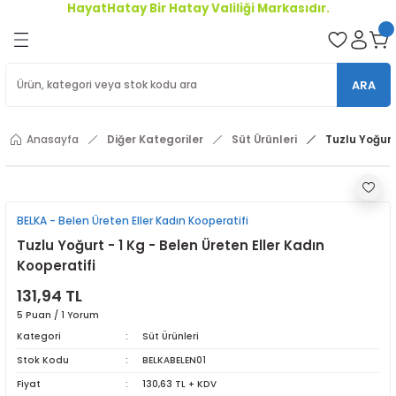
HayatHatay Bir Hatay Valiliği Markasıdır.
Geri Dön
oriler
ARA
ler
Anasayfa
Diğer Kategoriler
Süt Ürünleri
Tuzlu Yoğurt
r
BELKA - Belen Üreten Eller Kadın Kooperatifi
Tuzlu Yoğurt - 1 Kg - Belen Üreten Eller Kadın
Kooperatifi
131,94 TL
5 Puan / 1 Yorum
Kategori
Süt Ürünleri
Stok Kodu
BELKABELEN01
Fiyat
130,63 TL + KDV