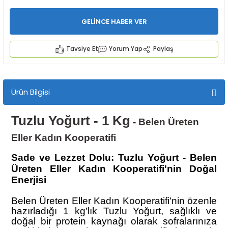
GELİNCE HABER VER
Tavsiye Et
Yorum Yap
Paylaş
İYECEKLER
Ürün Bilgisi
e TAZE ÜRETİM Ürünleri
Tuzlu Yoğurt - 1 Kg
- Belen Üreten
Eller Kadın Kooperatifi
Sade ve Lezzet Dolu: Tuzlu Yoğurt - Belen
Üreten Eller Kadın Kooperatifi'nin Doğal
Enerjisi
Belen Üreten Eller Kadın Kooperatifi'nin özenle
hazırladığı 1 kg'lık Tuzlu Yoğurt, sağlıklı ve
doğal bir protein kaynağı olarak sofralarınıza