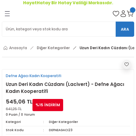
HayatHatay Bir Hatay Valiliği Markasıdır.
Geri Dön
oriler
ARA
ler
Anasayfa
Diğer Kategoriler
Uzun Deri Kadın Cüzdanı (Lac
r
Defne Ağacı Kadın Kooperatifi
Uzun Deri Kadın Cüzdanı (Lacivert) - Defne Ağacı
Kadın Kooperatifi
545,06 TL
%15 İNDİRİM
641,25 TL
0 Puan / 0 Yorum
Kategori
Diğer Kategoriler
Stok Kodu
DEFNEAGACI23