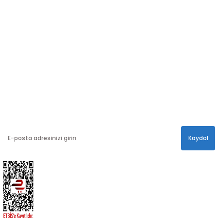
Sosyal medya hesaplarımızdan bizi
Takip edin!
info@hayathatay.com.tr
Instagram
Facebook
Twitter
E-BÜLTEN
En yeni kampanyalar, ve size özel sürprizler için
bültenimize kayıt olabilirsiniz.
Kaydol