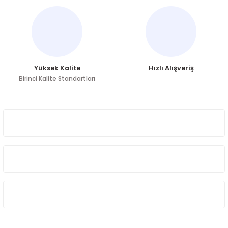
Ürün fiyatı diğer sitelerden daha pahalı.
Bu ürüne benzer farklı alternatifler olmalı.
Yüksek Kalite
Hızlı Alışveriş
Birinci Kalite Standartları
Gönder
ÜYELİK
HAKKIMIZDA
ÖNE ÇIKAN KATEGORİLER
SOSYAL MEDYA