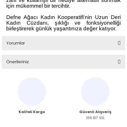
zarif ve kullanışlı bir hediye alternatifi sunmak
için mükemmel bir tercihtir.
Defne Ağacı Kadın Kooperatifi'nin Uzun Deri
Kadın Cüzdanı, şıklığı ve fonksiyonelliği
birleştirerek günlük yaşantınıza değer katıyor.
Yorumlar
Önerileriniz
Bu ürüne ilk yorumu siz yapın!
Bu ürünün fiyat bilgisi, resim, ürün açıklamalarında ve diğer
konularda yetersiz gördüğünüz noktaları öneri formunu
Yorum Yaz
kullanarak tarafımıza iletebilirsiniz.
Görüş ve önerileriniz için teşekkür ederiz.
Ürün resmi kalitesiz, bozuk veya görüntülenemiyor.
Kaliteli Kargo
Güvenli Alışveriş
Ürün açıklamasında eksik bilgiler bulunuyor.
256 BİT SSL
Ürün bilgilerinde hatalar bulunuyor.