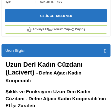
Fiyat
534,38 TL + KDV
GELİNCE HABER VER
Tavsiye Et
Yorum Yap
Paylaş
İYECEKLER
Ürün Bilgisi
e TAZE ÜRETİM Ürünleri
Uzun Deri Kadın Cüzdanı
(Lacivert)
-
Defne Ağacı Kadın
Kooperatifi
Şıklık ve Fonksiyon: Uzun Deri Kadın
Cüzdanı - Defne Ağacı Kadın Kooperatifi'nin
El İşi Zarafeti