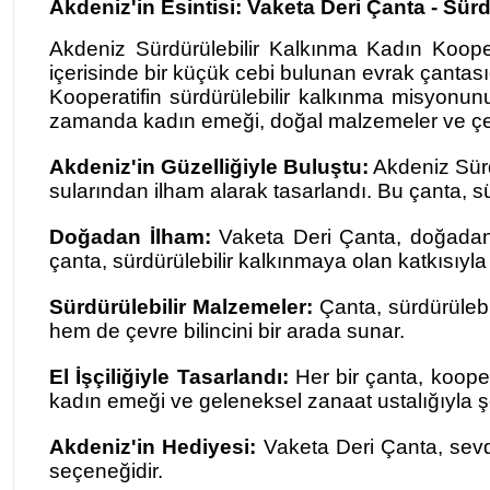
Akdeniz'in Esintisi: Vaketa Deri Çanta - Sür
Akdeniz Sürdürülebilir Kalkınma Kadın Kooper
içerisinde bir küçük cebi bulunan evrak çantası
Kooperatifin sürdürülebilir kalkınma misyonunu
zamanda kadın emeği, doğal malzemeler ve çevre
Akdeniz'in Güzelliğiyle Buluştu:
Akdeniz Sürd
sularından ilham alarak tasarlandı. Bu çanta, sür
Doğadan İlham:
Vaketa Deri Çanta, doğadan es
çanta, sürdürülebilir kalkınmaya olan katkısıyla
Sürdürülebilir Malzemeler:
Çanta, sürdürülebil
hem de çevre bilincini bir arada sunar.
El İşçiliğiyle Tasarlandı:
Her bir çanta, koopera
kadın emeği ve geleneksel zanaat ustalığıyla şe
Akdeniz'in Hediyesi:
Vaketa Deri Çanta, sevdik
seçeneğidir.