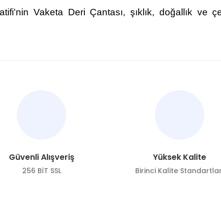
ifi'nin Vaketa Deri Çantası, şıklık, doğallık ve ç
nularda yetersiz gördüğünüz noktaları öneri formunu kullanarak tarafımı
Bu ürüne ilk yorumu siz yapın!
Yorum Yaz
Güvenli Alışveriş
Yüksek Kalite
256 BİT SSL
Birinci Kalite Standartlar