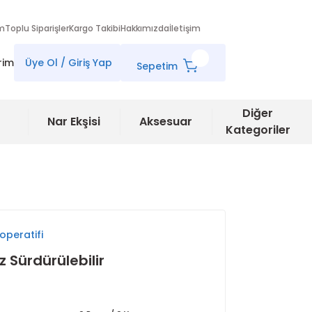
im
Toplu Siparişler
Kargo Takibi
Hakkımızda
İletişim
rim
Üye Ol / Giriş Yap
Sepetim
Diğer
Nar Ekşisi
Aksesuar
Kategoriler
operatifi
 Sürdürülebilir