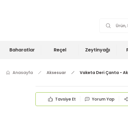
Baharatlar
Reçel
Zeytinyağı
Anasayfa
Aksesuar
Vaketa Deri Çanta - Ak
Tavsiye Et
Yorum Yap