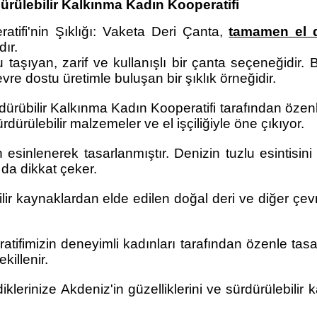
dürülebilir Kalkınma Kadın Kooperatifi
atifi'nin Şıklığı: Vaketa Deri Çanta,
t
amamen el di
dır.
 taşıyan, zarif ve kullanışlı bir çanta seçeneğidir.
 dostu üretimle buluşan bir şıklık örneğidir.
ürübilir Kalkınma Kadın Kooperatifi tarafından özenl
dürülebilir malzemeler ve el işçiliğiyle öne çıkıyor.
inlenerek tasarlanmıştır. Denizin tuzlu esintisini
 da dikkat çeker.
ir kaynaklardan elde edilen doğal deri ve diğer çevr
tifimizin deneyimli kadınları tarafından özenle tasarl
killenir.
lerinize Akdeniz'in güzelliklerini ve sürdürülebilir 