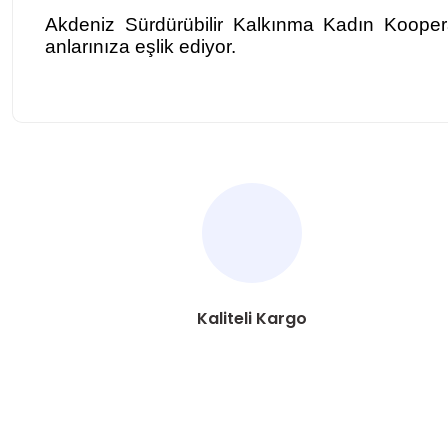
Akdeniz Sürdürübilir Kalkınma Kadın Kooperat
anlarınıza eşlik ediyor.
Bu ürünün fiyat bilgisi, resim, ürün açıklamalarında ve diğer ko
Görüş ve önerileriniz için teşekkür ederiz.
Ürün resmi kalitesiz, bozuk veya görüntülenemiyor.
Ürün açıklamasında eksik bilgiler bulunuyor.
Ürün bilgilerinde hatalar bulunuyor.
Kaliteli Kargo
Ürün fiyatı diğer sitelerden daha pahalı.
Bu ürüne benzer farklı alternatifler olmalı.