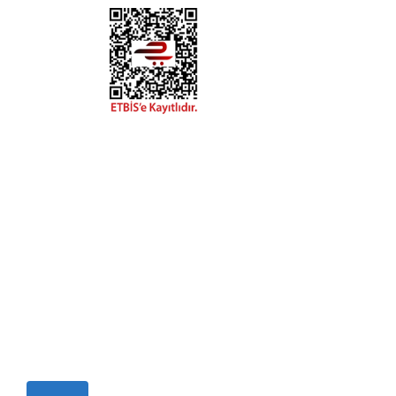
DYA
esaplarımızdan
hatay.com.tr
m
alar, ve size
in
 olabilirsiniz.