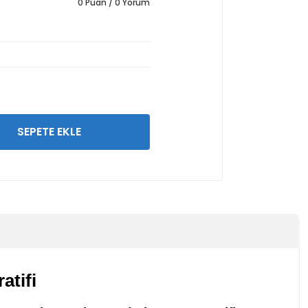
0 Puan / 0 Yorum
SEPETE EKLE
atifi