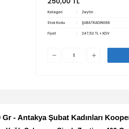
250,00 TL
Kategori
Zeytin
Stok Kodu
ŞUBATKADIN066
Fiyat
247,52 TL + KDV
0 Gr - Antakya Şubat Kadınları Kooper