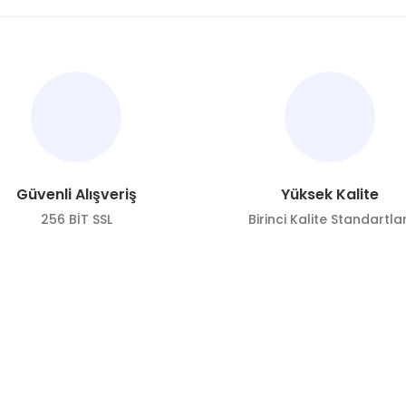
nularda yetersiz gördüğünüz noktaları öneri formunu kullanarak tarafımı
Bu ürüne ilk yorumu siz yapın!
Yorum Yaz
Güvenli Alışveriş
Yüksek Kalite
256 BİT SSL
Birinci Kalite Standartlar
ÖNE ÇIKAN KATEGORİLER
SOSYAL ME
Gönder
Zeytin
Sosyal medya h
bizi
Zeytinyağı
Takip edin!