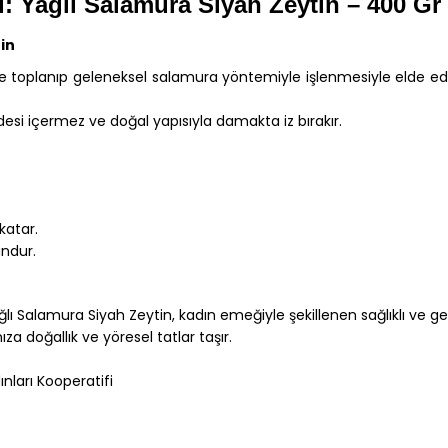
: Yağlı Salamura Siyah Zeytin – 400 Gr 
in
nle toplanıp geleneksel salamura yöntemiyle işlenmesiyle elde ed
desi içermez ve doğal yapısıyla damakta iz bırakır.
katar.
undur.
ı Salamura Siyah Zeytin, kadın emeğiyle şekillenen sağlıklı ve gele
za doğallık ve yöresel tatlar taşır.
nları Kooperatifi