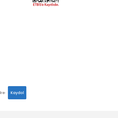
hatay.com.tr
m
alar, ve size
in
 olabilirsiniz.
Kaydol