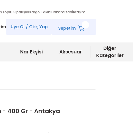
im
Toplu Siparişler
Kargo Takibi
Hakkımızda
İletişim
rim
Üye Ol / Giriş Yap
Sepetim
Diğer
Nar Ekşisi
Aksesuar
Kategoriler
n - 400 Gr - Antakya