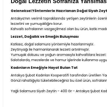
Doğal Lezzetin Sofranıza Yansıması
Geleneksel Yöntemlerle Hazırlanan Doğal Siyah Zeyt
Antakya’nın verimli topraklarında yetişen zeytinlerin öze
lezzetini ve yumuşaklığını korur.
Kahvaltı sofralarının vazgeçilmezi olan bu ürün, katkı mad
Lezzet, Doğallık ve Emeğin Buluşması
Katkısız, doğal salamura yöntemiyle hazırlanmıştır.
Zeytinyağı ile harmanlanarak lezzeti artırılmıştır.
Yumuşak dokusu ve yoğun aromasıyla kahvaltılara lezzet 
Salatalarda, mezelerde ve hamur işlerinde kullanıma uyg
Kadınların Emeğiyle Hayat Bulan Tat
Antakya Şubat Kadınları Kooperatifi tarafından üretilen Yağl
Gönül rahatlığıyla tüketebileceğiniz bu özel ürün, sofralarını
Yağlı Salamura Siyah Zeytin - 400 Gr - Antakya Şubat Kadı