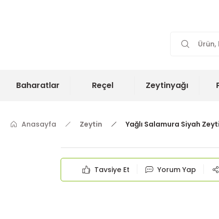
Baharatlar
Reçel
Zeytinyağı
Anasayfa
Zeytin
Yağlı Salamura Siyah Zeyt
Tavsiye Et
Yorum Yap