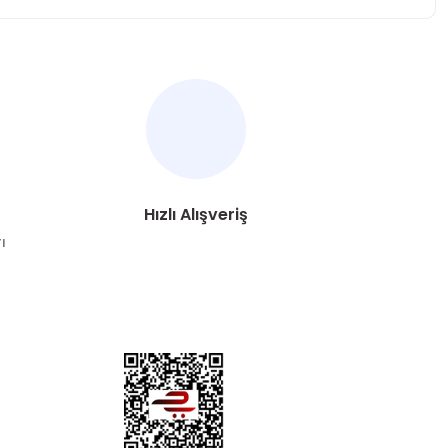
za iletebilirsiniz.
Hızlı Alışveriş
ı
DYA
esaplarımızdan