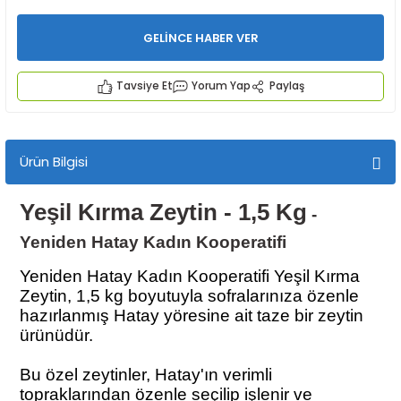
GELİNCE HABER VER
Tavsiye Et
Yorum Yap
Paylaş
İYECEKLER
Ürün Bilgisi
e TAZE ÜRETİM Ürünleri
Yeşil Kırma Zeytin - 1,5 Kg
-
Yeniden Hatay Kadın Kooperatifi
Yeniden Hatay Kadın Kooperatifi Yeşil Kırma
Zeytin, 1,5 kg boyutuyla sofralarınıza özenle
hazırlanmış Hatay yöresine ait taze bir zeytin
ürünüdür.
Bu özel zeytinler, Hatay'ın verimli
topraklarından özenle seçilip işlenir ve