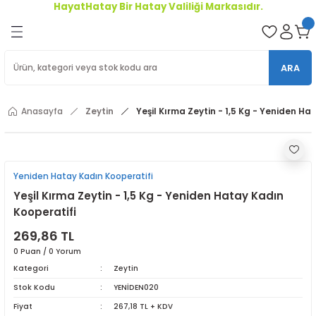
HayatHatay Bir Hatay Valiliği Markasıdır.
Geri Dön
oriler
ARA
ler
Anasayfa
Zeytin
Yeşil Kırma Zeytin - 1,5 Kg - Yeniden Ha
r
Yeniden Hatay Kadın Kooperatifi
Yeşil Kırma Zeytin - 1,5 Kg - Yeniden Hatay Kadın
Kooperatifi
269,86 TL
0 Puan / 0 Yorum
Kategori
Zeytin
Stok Kodu
YENİDEN020
Fiyat
267,18 TL + KDV