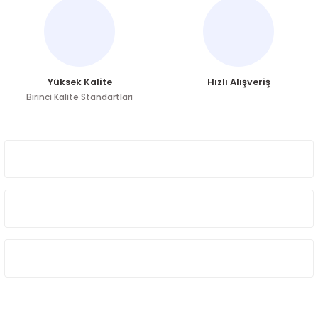
Bu ürüne benzer farklı alternatifler olmalı.
Yüksek Kalite
Hızlı Alışveriş
Birinci Kalite Standartları
Gönder
ÜYELİK
HAKKIMIZDA
ÖNE ÇIKAN KATEGORİLER
SOSYAL MEDYA