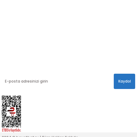
Sosyal medya hesaplarımızdan bizi
Takip edin!
info@hayathatay.com.tr
Instagram
Facebook
Twitter
E-BÜLTEN
En yeni kampanyalar, ve size özel sürprizler için
bültenimize kayıt olabilirsiniz.
Kaydol