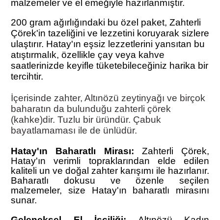
malzemeler ve el emeğiyle hazırlanmıştır.
200 gram ağırlığındaki bu özel paket, Zahterli
Çörek'in tazeliğini ve lezzetini koruyarak sizlere
ulaştırır. Hatay'ın eşsiz lezzetlerini yansıtan bu
atıştırmalık, özellikle çay veya kahve
saatlerinizde keyifle tüketebileceğiniz harika bir
tercihtir.
İçerisinde zahter, Altınözü zeytinyağı ve birçok
baharatın da bulunduğu zahterli çörek
(kahke)dir. Tuzlu bir üründür. Çabuk
bayatlamaması ile de ünlüdür.
Hatay'ın Baharatlı Mirası:
Zahterli Çörek,
Hatay'ın verimli topraklarından elde edilen
kaliteli un ve doğal zahter karışımı ile hazırlanır.
Baharatlı dokusu ve özenle seçilen
malzemeler, size Hatay'ın baharatlı mirasını
sunar.
Geleneksel El İşçiliği:
Altınözü Kadın