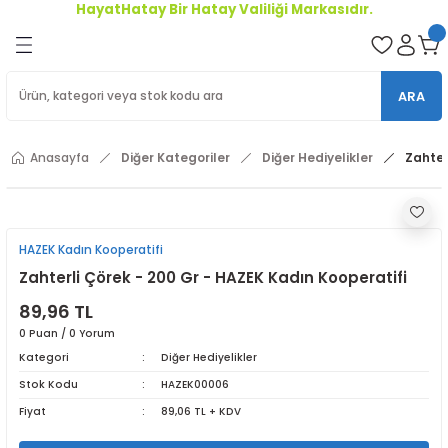
HayatHatay Bir Hatay Valiliği Markasıdır.
Geri Dön
oriler
ARA
ler
Anasayfa
Diğer Kategoriler
Diğer Hediyelikler
Zahter
r
HAZEK Kadın Kooperatifi
Zahterli Çörek - 200 Gr - HAZEK Kadın Kooperatifi
89,96 TL
0 Puan / 0 Yorum
Kategori
Diğer Hediyelikler
Stok Kodu
HAZEK00006
Fiyat
89,06 TL + KDV