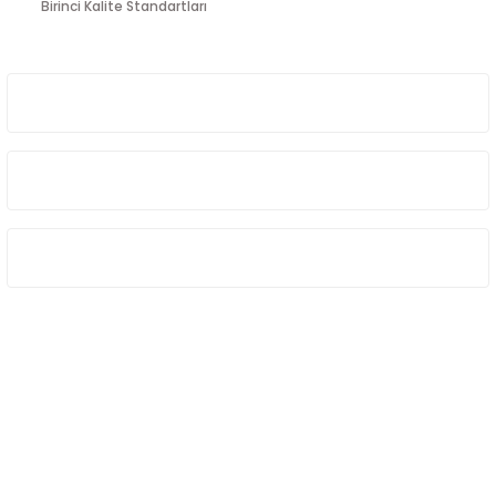
Birinci Kalite Standartları
Gönder
ÜYELİK
HAKKIMIZDA
ÖNE ÇIKAN KATEGORİLER
SOSYAL MEDYA
Sosyal medya hesaplarımızdan bizi
Takip edin!
info@hayathatay.com.tr
Instagram
Facebook