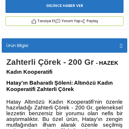
GELİNCE HABER VER
Tavsiye Et
Yorum Yap
Paylaş
Ürün Bilgisi
İYECEKLER
Zahterli Çörek - 200 Gr
- HAZEK
e TAZE ÜRETİM Ürünleri
Kadın Kooperatifi
Hatay'ın Baharatlı Şöleni: Altınözü Kadın
Kooperatifi Zahterli Çörek
Hatay Altınözü Kadın Kooperatifi'nin özenle
hazırladığı Zahterli Çörek - 200 Gr, geleneksel
lezzetin benzersiz bir yorumu olan nefis bir
atıştırmalıktır. Bu özel ürün, Hatay'ın zengin
mutfağından ilham alarak özenle seçilmiş