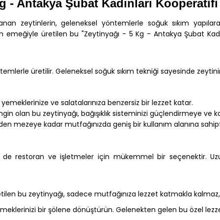
Kg
- Antakya Şubat Kadınları Kooperatifi
nan zeytinlerin, geleneksel yöntemlerle soğuk sıkım yapılarak
in emeğiyle üretilen bu "Zeytinyağı - 5 Kg - Antakya Şubat Kadınl
mlerle üretilir. Geleneksel soğuk sıkım tekniği sayesinde zeytini
meklerinize ve salatalarınıza benzersiz bir lezzet katar.
gin olan bu zeytinyağı, bağışıklık sisteminizi güçlendirmeye ve ka
n mezeye kadar mutfağınızda geniş bir kullanım alanına sahipt
de restoran ve işletmeler için mükemmel bir seçenektir. Uzun
etilen bu zeytinyağı, sadece mutfağınıza lezzet katmakla kalmaz,
e yemeklerinizi bir şölene dönüştürün. Gelenekten gelen bu özel lez