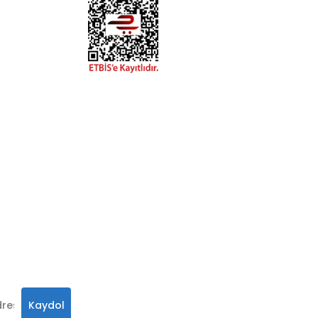
esaplarımızdan
hatay.com.tr
m
alar, ve size
in
 olabilirsiniz.
Kaydol