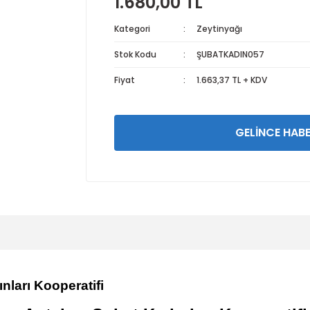
1.680,00 TL
Kategori
Zeytinyağı
Stok Kodu
ŞUBATKADIN057
Fiyat
1.663,37 TL + KDV
GELİNCE HABE
nları
Kooperatifi