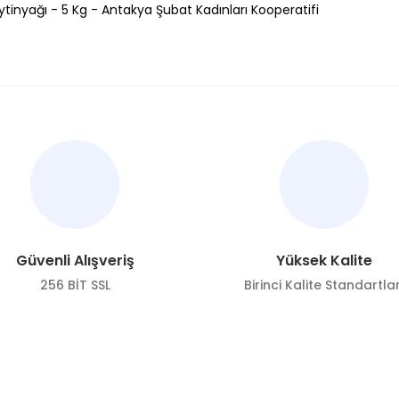
ytinyağı - 5 Kg - Antakya Şubat Kadınları Kooperatifi
nularda yetersiz gördüğünüz noktaları öneri formunu kullanarak tarafımı
Bu ürüne ilk yorumu siz yapın!
Yorum Yaz
Güvenli Alışveriş
Yüksek Kalite
256 BİT SSL
Birinci Kalite Standartlar
ÖNE ÇIKAN KATEGORİLER
SOSYAL ME