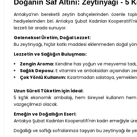
Doğanın Saf Altını: Zeytinyağı
- 5 
Antakya’nın bereketli zeytin bahçelerinden özenle topla
hediyelerinden biri. Antakya Şubat Kadınları Kooperatifi'n
lezzeti bir arada sunuyor.
Geleneksel Üretim, Doğal Lezzet:
Bu zeytinyağı, hiçbir katkı maddesi eklenmeden doğal yönte
Lezzetin ve Sağlığın Buluşması:
Zengin Aroma:
Kendine has yoğun ve meyvemsi tadı, ye
Sağlık Deposu:
E vitamini ve antioksidan açısından zen
Çok Yönlü Kullanım:
Kızartmadan salataya, yemeklerde
Uzun Süreli Tüketim için İdeal:
5 kg’lık ekonomik ambalajı, hem bireysel kullanım hem 
vazgeçilmezi olacak.
Emeğin ve Doğallığın Eseri:
Antakya Şubat Kadınları Kooperatifi'nin kadın emeğiyle ür
Doğallığı ve saflığı sofralarınıza taşıyan bu zeytinyağı il