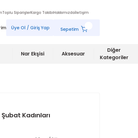
im
Toplu Siparişler
Kargo Takibi
Hakkımızda
İletişim
rim
Üye Ol / Giriş Yap
Sepetim
Diğer
Nar Ekşisi
Aksesuar
Kategoriler
 Şubat Kadınları