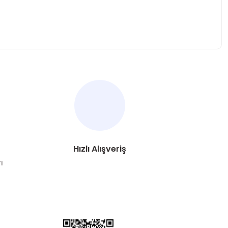
za iletebilirsiniz.
Hızlı Alışveriş
ı
DYA