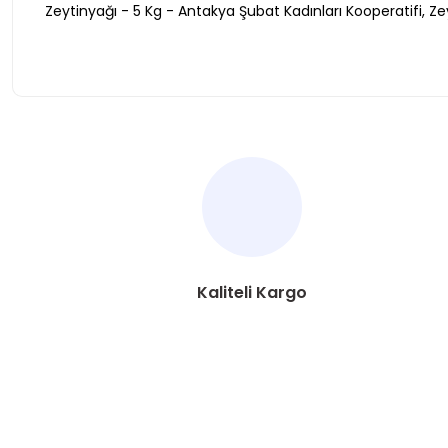
Zeytinyağı - 5 Kg - Antakya Şubat Kadınları Kooperatifi,
Ze
Bu ürünün fiyat bilgisi, resim, ürün açıklamalarında ve diğer ko
Görüş ve önerileriniz için teşekkür ederiz.
Ürün resmi kalitesiz, bozuk veya görüntülenemiyor.
Ürün açıklamasında eksik bilgiler bulunuyor.
Ürün bilgilerinde hatalar bulunuyor.
Kaliteli Kargo
Ürün fiyatı diğer sitelerden daha pahalı.
Bu ürüne benzer farklı alternatifler olmalı.
ÜYELİK
HAKKIMIZDA