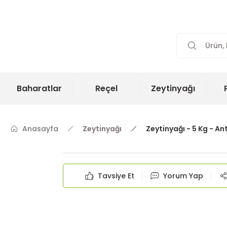
Baharatlar
Reçel
Zeytinyağı
Anasayfa
Zeytinyağı
Zeytinyağı - 5 Kg - A
Tavsiye Et
Yorum Yap