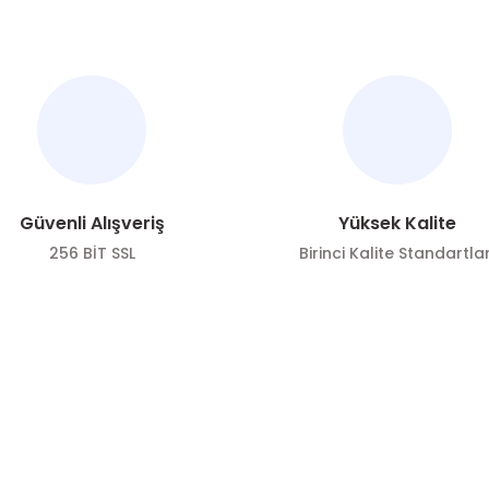
Güvenli Alışveriş
Yüksek Kalite
256 BİT SSL
Birinci Kalite Standartlar
ÖNE ÇIKAN KATEGORİLER
SOSYAL ME
Zeytin
Sosyal medya h
bizi
Zeytinyağı
Takip edin!