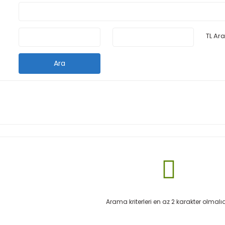
TL Ara
Ara
Arama kriterleri en az 2 karakter olmalıd