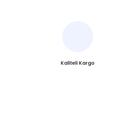
Kaliteli Kargo
ÜYELİK
HAKKIMIZDA
Yeni Üyelik
Hesabım
Üye Girişi
Hakkımızda