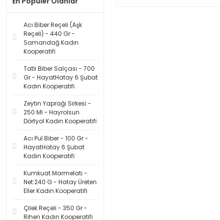
En Populer Olanlar
Acı Biber Reçeli (Aşk
Reçeli) - 440 Gr -
Samandağ Kadın
Kooperatifi
Tatlı Biber Salçası - 700
Gr - HayatHatay 6 Şubat
Kadın Kooperatifi
Zeytin Yaprağı Sirkesi -
250 Ml - Hayrolsun
Dörtyol Kadın Kooperatifi
Acı Pul Biber - 100 Gr -
HayatHatay 6 Şubat
Kadın Kooperatifi
Kumkuat Marmelatı -
Net:240 G - Hatay Üreten
Eller Kadın Kooperatifi
Çilek Reçeli - 350 Gr -
Rihen Kadın Kooperatifi