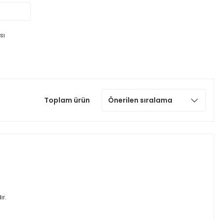
sı
Toplam ürün
ır.