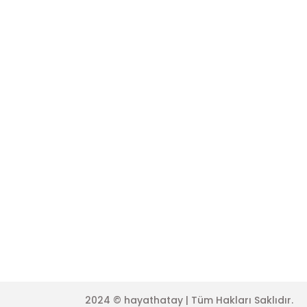
Şifremi Unuttum
Üyelik Sözleş
Sepetiniz
Kişisel Veriler 
Kargo Sorgula
Çerez Politika
İşlem Rehberi
Garanti ve İa
Gizlilik Koşullar
Mesafeli Satı
2024 © hayathatay | Tüm Hakları Saklıdır.