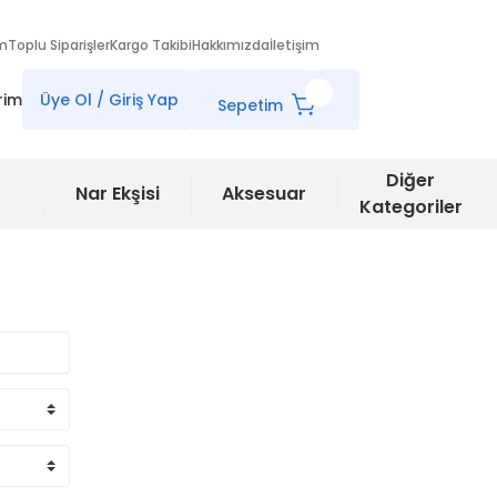
im
Toplu Siparişler
Kargo Takibi
Hakkımızda
İletişim
rim
Üye Ol / Giriş Yap
Sepetim
Diğer
Nar Ekşisi
Aksesuar
Kategoriler