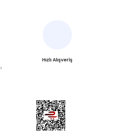
Hızlı Alışveriş
ı
DYA
esaplarımızdan