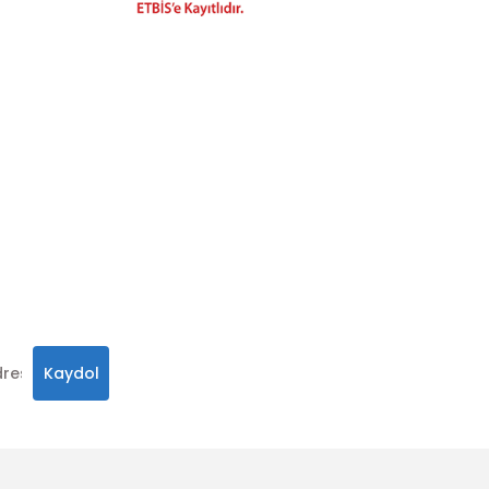
hatay.com.tr
m
alar, ve size
in
 olabilirsiniz.
Kaydol