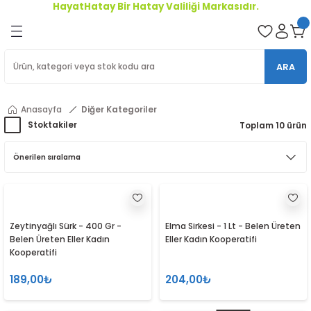
HayatHatay Bir Hatay Valiliği Markasıdır.
Geri Dön
oriler
ARA
ler
Anasayfa
Diğer Kategoriler
r
Stoktakiler
Toplam 10 ürün
Zeytinyağlı Sürk - 400 Gr -
Elma Sirkesi - 1 Lt - Belen Üreten
Belen Üreten Eller Kadın
Eller Kadın Kooperatifi
Kooperatifi
189,00₺
204,00₺