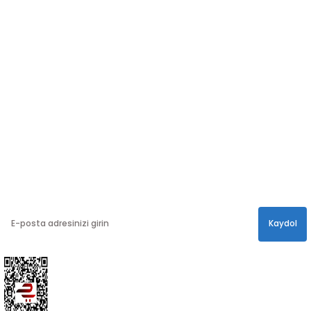
SOSYAL MEDYA
Sosyal medya hesaplarımızdan bizi
Takip edin!
info@hayathatay.com.tr
Instagram
Facebook
Twitter
E-BÜLTEN
En yeni kampanyalar, ve size özel sürprizler için
bültenimize kayıt olabilirsiniz.
Kaydol